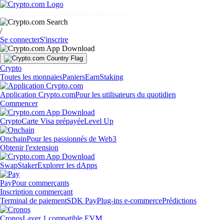
Marchés
Particuliers
Entreprises
Découvrir
/
Se connecter
S'inscrire
Crypto
Toutes les monnaies
Paniers
Earn
Staking
Application Crypto.com
Pour les utilisateurs du quotidien
Commencer
Crypto
Carte Visa prépayée
Level Up
Onchain
Pour les passionnés de Web3
Obtenir l'extension
Swap
Staker
Explorer les dApps
Pay
Pour commerçants
Inscription commerçant
Terminal de paiement
SDK Pay
Plug-ins e-commerce
Prédictions
Cronos
Layer 1 compatible EVM