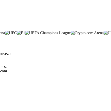
k
ouvez :
bles.
o.com.