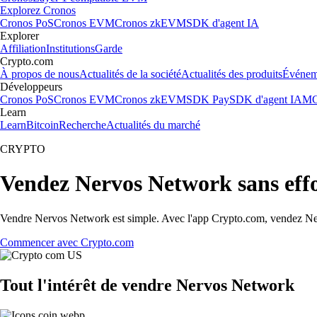
Explorez Cronos
Cronos PoS
Cronos EVM
Cronos zkEVM
SDK d'agent IA
Explorer
Affiliation
Institutions
Garde
Crypto.com
À propos de nous
Actualités de la société
Actualités des produits
Événem
Développeurs
Cronos PoS
Cronos EVM
Cronos zkEVM
SDK Pay
SDK d'agent IA
MC
Learn
Learn
Bitcoin
Recherche
Actualités du marché
CRYPTO
Vendez Nervos Network sans eff
Vendre Nervos Network est simple. Avec l'app Crypto.com, vendez Nervo
Commencer avec Crypto.com
Tout l'intérêt de vendre Nervos Network