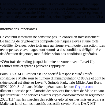
Une fois NEAR Protocol vendu et converti en devise fiat sur l'app
Crypto.com, vous pouvez retirer votre solde disponible directement
vers un compte bancaire lié en toute sécurité. Vous pouvez également
choisir de dépenser votre solde fiat, selon éligibilité, avec la carte Visa
Crypto.com.
Informations importantes
Ce contenu informatif ne constitue pas un conseil en investissement.
Le trading de crypto-actifs comporte des risques élevés et une forte
volatilité. Évaluez votre tolérance au risque avant toute transaction. Les
récompenses et avantages sont soumis à des conditions d'éligibilité et
de détention de jetons, modifiables selon nos conditions générales.
*Zéro frais de trading jusqu'à la limite de votre niveau Level Up.
D'autres frais et spreads peuvent s'appliquer.
Foris DAX MT Limited est une société à responsabilité limitée
constituée à Malte sous le numéro d'immatriculation C 88392 et dont le
siège social est situé au Level 7, Spinola Park, Triq Mikiel Ang Borg,
SPK 1000, St. Julians, Malte, opérant sous le nom
Crypto.com
,
dûment autorisée par l'Autorité des services financiers de Malte en tant
que fournisseur de services d'actifs crypto conformément au règlement
2023/1114 sur les marchés des actifs crypto tel qu'il est mis en œuvre à
Malte par la loi sur les marchés des actifs crypto. Foris DAX MT