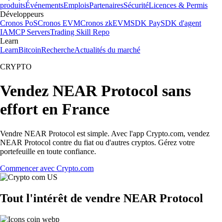
produits
Événements
Emplois
Partenaires
Sécurité
Licences & Permis
Développeurs
Cronos PoS
Cronos EVM
Cronos zkEVM
SDK Pay
SDK d'agent
IA
MCP Servers
Trading Skill Repo
Learn
Learn
Bitcoin
Recherche
Actualités du marché
CRYPTO
Vendez NEAR Protocol sans
effort en France
Vendre NEAR Protocol est simple. Avec l'app Crypto.com, vendez
NEAR Protocol contre du fiat ou d'autres cryptos. Gérez votre
portefeuille en toute confiance.
Commencer avec Crypto.com
Tout l'intérêt de vendre NEAR Protocol