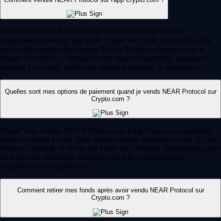
Pour vendre NEAR Protocol sur l'app Crypto.com, ouvrez
l'application et vérifiez que votre compte est validé. Allez dans votre
portefeuille crypto, sélectionnez NEAR Protocol et appuyez sur le
bouton « Vendre ». Choisissez votre mode de paiement, saisissez le
montant à convertir, vérifiez les détails et autorisez la transaction.
Quelles sont mes options de paiement quand je vends NEAR Protocol sur
Crypto.com ?
Quand vous vendez NEAR Protocol sur l'app Crypto.com, plusieurs
options s'offrent à vous. Vous pouvez choisir d'échanger votre NEAR
Protocol contre de la devise fiat locale ou l'échanger directement contre
un autre actif numérique parmi plus de 400 cryptomonnaies
disponibles sur la plateforme.
Comment retirer mes fonds après avoir vendu NEAR Protocol sur
Crypto.com ?