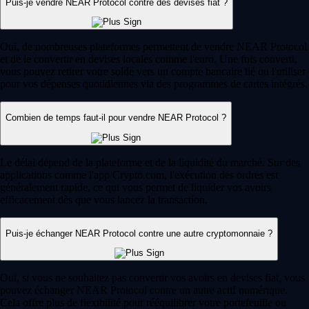
Puis-je vendre NEAR Protocol contre des devises fiat ?
Oui, de nombreuses plateformes permettent de vendre NEAR Protocol
et de le convertir en devises locales comme l'euro. Une fois converti,
vous pouvez retirer votre solde vers un compte bancaire lié ou l'utiliser
pour vos dépenses quotidiennes via des programmes de cartes intégrés.
Combien de temps faut-il pour vendre NEAR Protocol ?
Le délai dépend de la plateforme et de la liquidité du marché. Sur des
applications comme l'app Crypto.com, l'exécution des ordres est
généralement rapide, ce qui vous permet de liquider vos avoirs
efficacement dès que vous lancez la transaction.
Puis-je échanger NEAR Protocol contre une autre cryptomonnaie ?
Oui, si vous ne souhaitez pas convertir vos avoirs en devises fiat, vous
pouvez échanger NEAR Protocol contre un autre actif numérique.
Cela offre plus de flexibilité pour rééquilibrer votre portefeuille ou