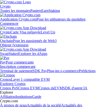
Crypto
Toutes les monnaies
Paniers
Earn
Staking
Application Crypto.com
Pour les utilisateurs du quotidien
Commencer
Crypto
Carte Visa prépayée
Level Up
Onchain
Pour les passionnés de Web3
Obtenir l'extension
Swap
Staker
Explorer les dApps
Pay
Pour commerçants
Inscription commerçant
Terminal de paiement
SDK Pay
Plug-ins e-commerce
Prédictions
Cronos
Layer 1 compatible EVM
Explorez Cronos
Cronos PoS
Cronos EVM
Cronos zkEVM
SDK d'agent IA
Explorer
Affiliation
Institutions
Garde
Crypto.com
À propos de nous
Actualités de la société
Actualités des