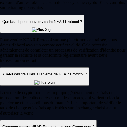
explorer d'autres tokens au sein de l'écosystème crypto. En savoir plus
sur le trading de cryptos.
Que faut-il pour pouvoir vendre NEAR Protocol ?
Pour vendre NEAR Protocol sur une plateforme centralisée, vous
devez d'abord avoir un compte actif et validé. Cela nécessite
généralement de compléter un processus de vérification d'identité pour
garantir la sécurité et la conformité réglementaire avant toute
transaction ou retrait.
Y a-t-il des frais liés à la vente de NEAR Protocol ?
La vente de cryptomonnaies implique généralement des frais de
transaction, des coûts de réseau ou des spreads, qui varient selon la
plateforme et les conditions du marché. Il est important de vérifier le
taux de change et les frais applicables sur l'exchange choisi avant
d'autoriser la vente.
Comment vendre NEAR Protocol sur l'app Crypto.com ?