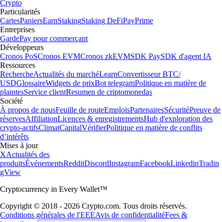
Crypto
Particularités
Cartes
Paniers
Earn
Staking
Staking DeFi
Pay
Prime
Entreprises
Garde
Pay pour commerçant
Développeurs
Cronos PoS
Cronos EVM
Cronos zkEVM
SDK Pay
SDK d'agent IA
Ressources
Recherche
Actualités du marché
Learn
Convertisseur BTC/
USD
Glossaire
Widgets de prix
Bot telegram
Politique en matière de
plaintes
Service client
Resumen de criptomonedas
Société
À propos de nous
Feuille de route
Emplois
Partenaires
Sécurité
Preuve de
réserves
Affiliation
Licences & enregistrements
Hub d'exploration des
crypto-actifs
Climat
Capital
Vérifier
Politique en matière de conflits
d’intérêts
Mises à jour
X
Actualités des
produits
Événements
Reddit
Discord
Instagram
Facebook
Linkedin
Tradin
gView
Cryptocurrency in Every Wallet™
Copyright © 2018 - 2026 Crypto.com. Tous droits réservés.
Conditions générales de l'EEE
Avis de confidentialité
Fees &