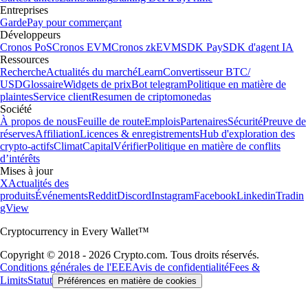
Entreprises
Garde
Pay pour commerçant
Développeurs
Cronos PoS
Cronos EVM
Cronos zkEVM
SDK Pay
SDK d'agent IA
Ressources
Recherche
Actualités du marché
Learn
Convertisseur BTC/
USD
Glossaire
Widgets de prix
Bot telegram
Politique en matière de
plaintes
Service client
Resumen de criptomonedas
Société
À propos de nous
Feuille de route
Emplois
Partenaires
Sécurité
Preuve de
réserves
Affiliation
Licences & enregistrements
Hub d'exploration des
crypto-actifs
Climat
Capital
Vérifier
Politique en matière de conflits
d’intérêts
Mises à jour
X
Actualités des
produits
Événements
Reddit
Discord
Instagram
Facebook
Linkedin
Tradin
gView
Cryptocurrency in Every Wallet™
Copyright © 2018 - 2026 Crypto.com. Tous droits réservés.
Conditions générales de l'EEE
Avis de confidentialité
Fees &
Limits
Statut
Préférences en matière de cookies