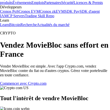
produits
Événements
Emplois
Partenaires
Sécurité
Licences & Permis
Développeurs
Cronos PoS
Cronos EVM
Cronos zkEVM
SDK Pay
SDK d'agent
IA
MCP Servers
Trading Skill Repo
Learn
Learn
Bitcoin
Recherche
Actualités du marché
CRYPTO
Vendez MovieBloc sans effort en
France
Vendre MovieBloc est simple. Avec l'app Crypto.com, vendez
MovieBloc contre du fiat ou d'autres cryptos. Gérez votre portefeuille
en toute confiance.
Commencer avec Crypto.com
Tout l'intérêt de vendre MovieBloc