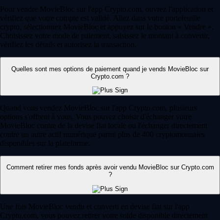
Pour vendre MovieBloc sur l'app Crypto.com, ouvrez l'application et
vérifiez que votre compte est validé. Allez dans votre portefeuille
crypto, sélectionnez MovieBloc et appuyez sur le bouton « Vendre ».
Choisissez votre mode de paiement, saisissez le montant à convertir,
vérifiez les détails et autorisez la transaction.
Quelles sont mes options de paiement quand je vends MovieBloc sur
Crypto.com ?
Quand vous vendez MovieBloc sur l'app Crypto.com, plusieurs
options s'offrent à vous. Vous pouvez choisir d'échanger votre
MovieBloc contre de la devise fiat locale ou l'échanger directement
contre un autre actif numérique parmi plus de 400 cryptomonnaies
disponibles sur la plateforme.
Comment retirer mes fonds après avoir vendu MovieBloc sur Crypto.com
?
Une fois MovieBloc vendu et converti en devise fiat sur l'app
Crypto.com, vous pouvez retirer votre solde disponible directement