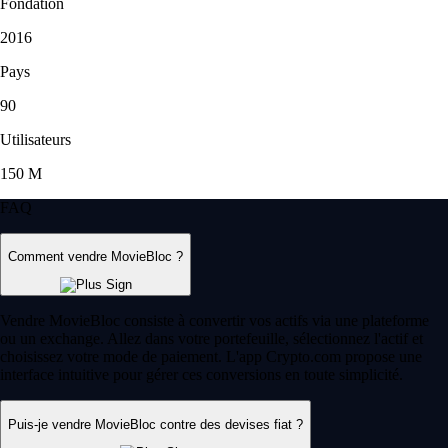
Fondation
2016
Pays
90
Utilisateurs
150 M
FAQ
Comment vendre MovieBloc ?
Vendre MovieBloc consiste à convertir vos actifs via une plateforme
ou un exchange. Allez dans votre portefeuille, sélectionnez l'actif et
choisissez votre mode de paiement. L'app Crypto.com propose une
interface intuitive pour gérer ces conversions en toute simplicité.
Puis-je vendre MovieBloc contre des devises fiat ?