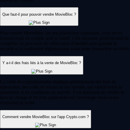
Que faut-il pour pouvoir vendre MovieBloc ?
Pour vendre MovieBloc sur une plateforme centralisée, vous devez
d'abord avoir un compte actif et validé. Cela nécessite généralement de
compléter un processus de vérification d'identité pour garantir la
sécurité et la conformité réglementaire avant toute transaction ou retrait.
Y a-t-il des frais liés à la vente de MovieBloc ?
La vente de cryptomonnaies implique généralement des frais de
transaction, des coûts de réseau ou des spreads, qui varient selon la
plateforme et les conditions du marché. Il est important de vérifier le
taux de change et les frais applicables sur l'exchange choisi avant
d'autoriser la vente.
Comment vendre MovieBloc sur l'app Crypto.com ?