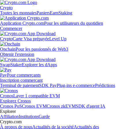
Crypto
Toutes les monnaies
Paniers
Earn
Staking
Application Crypto.com
Pour les utilisateurs du quotidien
Commencer
Crypto
Carte Visa prépayée
Level Up
Onchain
Pour les passionnés de Web3
Obtenir l'extension
Swap
Staker
Explorer les dApps
Pay
Pour commerçants
Inscription commerçant
Terminal de paiement
SDK Pay
Plug-ins e-commerce
Prédictions
Cronos
Layer 1 compatible EVM
Explorez Cronos
Cronos PoS
Cronos EVM
Cronos zkEVM
SDK d'agent IA
Explorer
Affiliation
Institutions
Garde
Crypto.com
À propos de nous
Actualités de la société
Actualités des