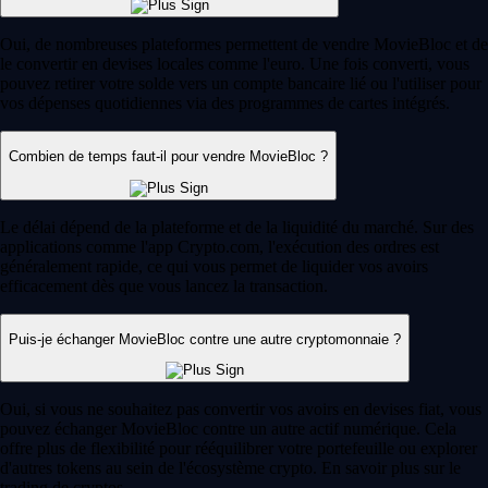
Oui, de nombreuses plateformes permettent de vendre MovieBloc et de
le convertir en devises locales comme l'euro. Une fois converti, vous
pouvez retirer votre solde vers un compte bancaire lié ou l'utiliser pour
vos dépenses quotidiennes via des programmes de cartes intégrés.
Combien de temps faut-il pour vendre MovieBloc ?
Le délai dépend de la plateforme et de la liquidité du marché. Sur des
applications comme l'app Crypto.com, l'exécution des ordres est
généralement rapide, ce qui vous permet de liquider vos avoirs
efficacement dès que vous lancez la transaction.
Puis-je échanger MovieBloc contre une autre cryptomonnaie ?
Oui, si vous ne souhaitez pas convertir vos avoirs en devises fiat, vous
pouvez échanger MovieBloc contre un autre actif numérique. Cela
offre plus de flexibilité pour rééquilibrer votre portefeuille ou explorer
d'autres tokens au sein de l'écosystème crypto. En savoir plus sur le
trading de cryptos.