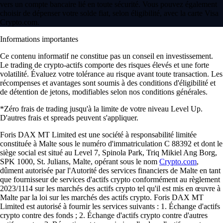
vers un compte bancaire lié en toute sécurité. Vous pouvez également
choisir de dépenser votre solde fiat, selon éligibilité, avec la carte Visa
Crypto.com.
Informations importantes
Ce contenu informatif ne constitue pas un conseil en investissement.
Le trading de crypto-actifs comporte des risques élevés et une forte
volatilité. Évaluez votre tolérance au risque avant toute transaction. Les
récompenses et avantages sont soumis à des conditions d'éligibilité et
de détention de jetons, modifiables selon nos conditions générales.
*Zéro frais de trading jusqu'à la limite de votre niveau Level Up.
D'autres frais et spreads peuvent s'appliquer.
Foris DAX MT Limited est une société à responsabilité limitée
constituée à Malte sous le numéro d'immatriculation C 88392 et dont le
siège social est situé au Level 7, Spinola Park, Triq Mikiel Ang Borg,
SPK 1000, St. Julians, Malte, opérant sous le nom
Crypto.com
,
dûment autorisée par l'Autorité des services financiers de Malte en tant
que fournisseur de services d'actifs crypto conformément au règlement
2023/1114 sur les marchés des actifs crypto tel qu'il est mis en œuvre à
Malte par la loi sur les marchés des actifs crypto. Foris DAX MT
Limited est autorisé à fournir les services suivants : 1. Échange d'actifs
crypto contre des fonds ; 2. Échange d'actifs crypto contre d'autres