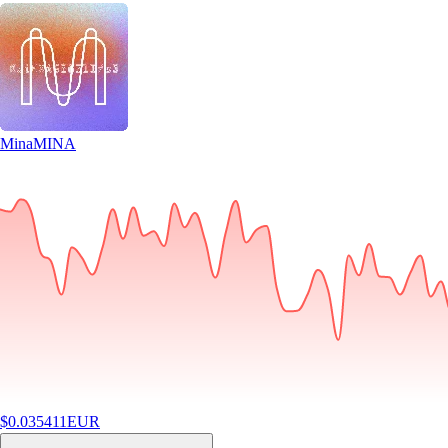
Mina
MINA
$
0.035411
EUR
-0.56
%
24H