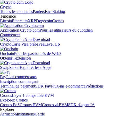
Crypto
Toutes les monnaies
Paniers
Earn
Staking
Tendance
Bitcoin
Ethereum
XRP
Dogecoin
Cronos
Application Crypto.com
Pour les utilisateurs du quotidien
Commencer
Crypto
Carte Visa prépayée
Level Up
Onchain
Pour les passionnés de Web3
Obtenir l'extension
Swap
Staker
Explorer les dApps
Pay
Pour commerçants
Inscription commerçant
Terminal de paiement
SDK Pay
Plug-ins e-commerce
Prédictions
Cronos
Layer 1 compatible EVM
Explorez Cronos
Cronos PoS
Cronos EVM
Cronos zkEVM
SDK d'agent IA
Explorer
Affiliation
Institutions
Garde