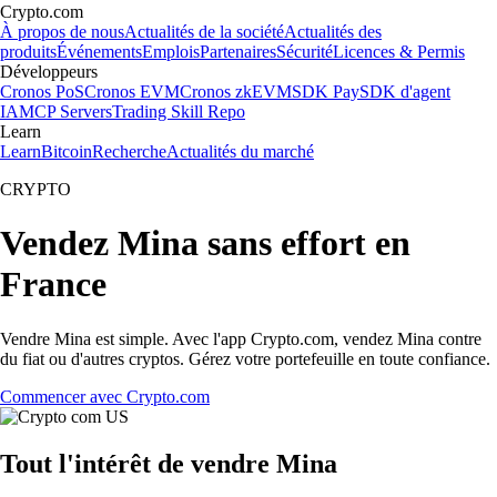
Crypto.com
À propos de nous
Actualités de la société
Actualités des
produits
Événements
Emplois
Partenaires
Sécurité
Licences & Permis
Développeurs
Cronos PoS
Cronos EVM
Cronos zkEVM
SDK Pay
SDK d'agent
IA
MCP Servers
Trading Skill Repo
Learn
Learn
Bitcoin
Recherche
Actualités du marché
CRYPTO
Vendez Mina sans effort en
France
Vendre Mina est simple. Avec l'app Crypto.com, vendez Mina contre
du fiat ou d'autres cryptos. Gérez votre portefeuille en toute confiance.
Commencer avec Crypto.com
Tout l'intérêt de vendre Mina