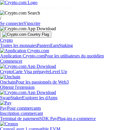
Marchés
Particuliers
Entreprises
Découvrir
/
Se connecter
S'inscrire
Crypto
Toutes les monnaies
Paniers
Earn
Staking
Application Crypto.com
Pour les utilisateurs du quotidien
Commencer
Crypto
Carte Visa prépayée
Level Up
Onchain
Pour les passionnés de Web3
Obtenir l'extension
Swap
Staker
Explorer les dApps
Pay
Pour commerçants
Inscription commerçant
Terminal de paiement
SDK Pay
Plug-ins e-commerce
Cronos
Layer 1 compatible EVM