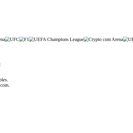
:
bles.
o.com.