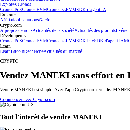
Explorez Cronos
Cronos PoS
Cronos EVM
Cronos zkEVM
SDK d'agent IA
Explorer
Affiliation
Institutions
Garde
Crypto.com
À propos de nous
Actualités de la société
Actualités des produits
Événem
Développeurs
Cronos PoS
Cronos EVM
Cronos zkEVM
SDK Pay
SDK d'agent IA
MC
Learn
Learn
Bitcoin
Recherche
Actualités du marché
CRYPTO
Vendez MANEKI sans effort en 
Vendre MANEKI est simple. Avec l'app Crypto.com, vendez MANEKI cont
Commencer avec Crypto.com
Tout l'intérêt de vendre MANEKI