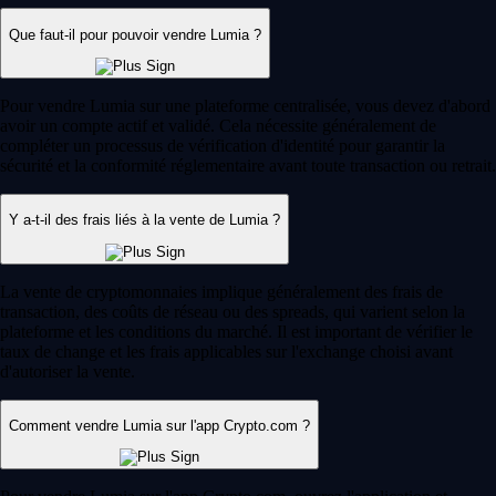
Que faut-il pour pouvoir vendre Lumia ?
Pour vendre Lumia sur une plateforme centralisée, vous devez d'abord
avoir un compte actif et validé. Cela nécessite généralement de
compléter un processus de vérification d'identité pour garantir la
sécurité et la conformité réglementaire avant toute transaction ou retrait.
Y a-t-il des frais liés à la vente de Lumia ?
La vente de cryptomonnaies implique généralement des frais de
transaction, des coûts de réseau ou des spreads, qui varient selon la
plateforme et les conditions du marché. Il est important de vérifier le
taux de change et les frais applicables sur l'exchange choisi avant
d'autoriser la vente.
Comment vendre Lumia sur l'app Crypto.com ?