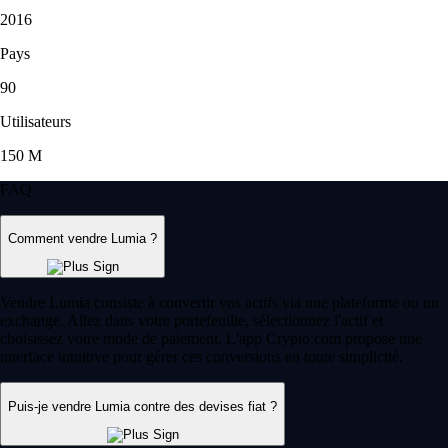
2016
Pays
90
Utilisateurs
150 M
FAQ
Comment vendre Lumia ?
Vendre Lumia consiste à convertir vos actifs via une plateforme ou un
exchange. Allez dans votre portefeuille, sélectionnez l'actif et
choisissez votre mode de paiement. L'app Crypto.com propose une
interface intuitive pour gérer ces conversions en toute simplicité.
Puis-je vendre Lumia contre des devises fiat ?