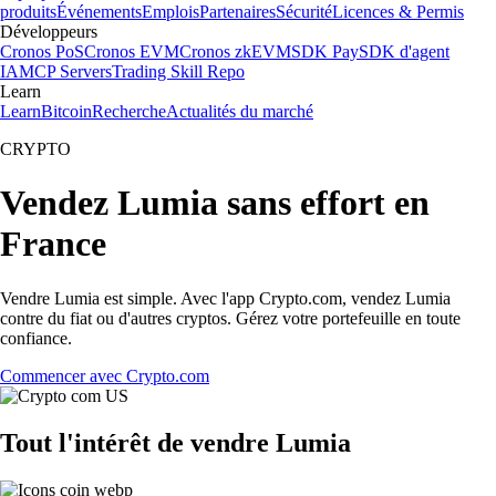
produits
Événements
Emplois
Partenaires
Sécurité
Licences & Permis
Développeurs
Cronos PoS
Cronos EVM
Cronos zkEVM
SDK Pay
SDK d'agent
IA
MCP Servers
Trading Skill Repo
Learn
Learn
Bitcoin
Recherche
Actualités du marché
CRYPTO
Vendez Lumia sans effort en
France
Vendre Lumia est simple. Avec l'app Crypto.com, vendez Lumia
contre du fiat ou d'autres cryptos. Gérez votre portefeuille en toute
confiance.
Commencer avec Crypto.com
Tout l'intérêt de vendre Lumia