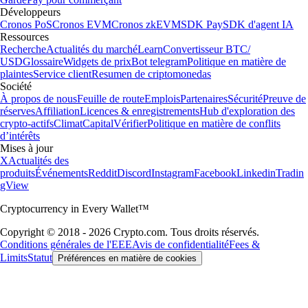
Développeurs
Cronos PoS
Cronos EVM
Cronos zkEVM
SDK Pay
SDK d'agent IA
Ressources
Recherche
Actualités du marché
Learn
Convertisseur BTC/
USD
Glossaire
Widgets de prix
Bot telegram
Politique en matière de
plaintes
Service client
Resumen de criptomonedas
Société
À propos de nous
Feuille de route
Emplois
Partenaires
Sécurité
Preuve de
réserves
Affiliation
Licences & enregistrements
Hub d'exploration des
crypto-actifs
Climat
Capital
Vérifier
Politique en matière de conflits
d’intérêts
Mises à jour
X
Actualités des
produits
Événements
Reddit
Discord
Instagram
Facebook
Linkedin
Tradin
gView
Cryptocurrency in Every Wallet™
Copyright © 2018 - 2026 Crypto.com. Tous droits réservés.
Conditions générales de l'EEE
Avis de confidentialité
Fees &
Limits
Statut
Préférences en matière de cookies