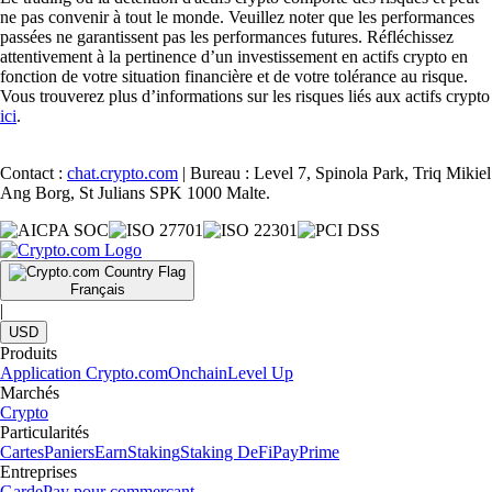
ne pas convenir à tout le monde. Veuillez noter que les performances
passées ne garantissent pas les performances futures. Réfléchissez
attentivement à la pertinence d’un investissement en actifs crypto en
fonction de votre situation financière et de votre tolérance au risque.
Vous trouverez plus d’informations sur les risques liés aux actifs crypto
ici
.
Contact :
chat.crypto.com
| Bureau : Level 7, Spinola Park, Triq Mikiel
Ang Borg, St Julians SPK 1000 Malte.
Français
|
USD
Produits
Application Crypto.com
Onchain
Level Up
Marchés
Crypto
Particularités
Cartes
Paniers
Earn
Staking
Staking DeFi
Pay
Prime
Entreprises
Garde
Pay pour commerçant