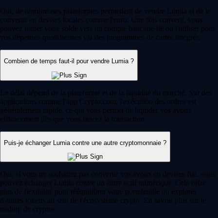
Oui, de nombreuses plateformes permettent de vendre Lumia et de le
convertir en devises locales comme l'euro. Une fois converti, vous
pouvez retirer votre solde vers un compte bancaire lié ou l'utiliser pour
vos dépenses quotidiennes via des programmes de cartes intégrés.
Combien de temps faut-il pour vendre Lumia ?
Le délai dépend de la plateforme et de la liquidité du marché. Sur des
applications comme l'app Crypto.com, l'exécution des ordres est
généralement rapide, ce qui vous permet de liquider vos avoirs
efficacement dès que vous lancez la transaction.
Puis-je échanger Lumia contre une autre cryptomonnaie ?
Oui, si vous ne souhaitez pas convertir vos avoirs en devises fiat, vous
pouvez échanger Lumia contre un autre actif numérique. Cela offre
plus de flexibilité pour rééquilibrer votre portefeuille ou explorer
d'autres tokens au sein de l'écosystème crypto. En savoir plus sur le
trading de cryptos.