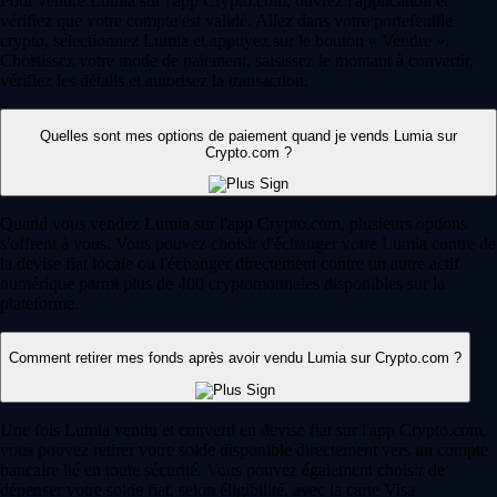
Pour vendre Lumia sur l'app Crypto.com, ouvrez l'application et
vérifiez que votre compte est validé. Allez dans votre portefeuille
crypto, sélectionnez Lumia et appuyez sur le bouton « Vendre ».
Choisissez votre mode de paiement, saisissez le montant à convertir,
vérifiez les détails et autorisez la transaction.
Quelles sont mes options de paiement quand je vends Lumia sur
Crypto.com ?
Quand vous vendez Lumia sur l'app Crypto.com, plusieurs options
s'offrent à vous. Vous pouvez choisir d'échanger votre Lumia contre de
la devise fiat locale ou l'échanger directement contre un autre actif
numérique parmi plus de 400 cryptomonnaies disponibles sur la
plateforme.
Comment retirer mes fonds après avoir vendu Lumia sur Crypto.com ?
Une fois Lumia vendu et converti en devise fiat sur l'app Crypto.com,
vous pouvez retirer votre solde disponible directement vers un compte
bancaire lié en toute sécurité. Vous pouvez également choisir de
dépenser votre solde fiat, selon éligibilité, avec la carte Visa