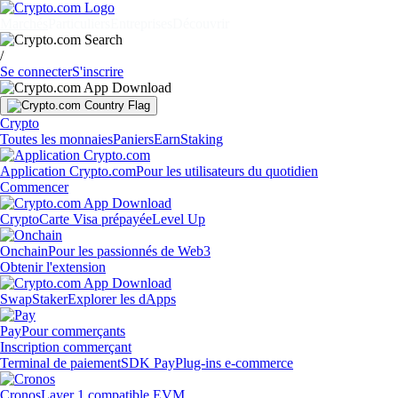
Marchés
Particuliers
Entreprises
Découvrir
/
Se connecter
S'inscrire
Crypto
Toutes les monnaies
Paniers
Earn
Staking
Application Crypto.com
Pour les utilisateurs du quotidien
Commencer
Crypto
Carte Visa prépayée
Level Up
Onchain
Pour les passionnés de Web3
Obtenir l'extension
Swap
Staker
Explorer les dApps
Pay
Pour commerçants
Inscription commerçant
Terminal de paiement
SDK Pay
Plug-ins e-commerce
Cronos
Layer 1 compatible EVM