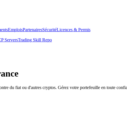
ents
Emplois
Partenaires
Sécurité
Licences & Permis
P Servers
Trading Skill Repo
rance
du fiat ou d'autres cryptos. Gérez votre portefeuille en toute confi