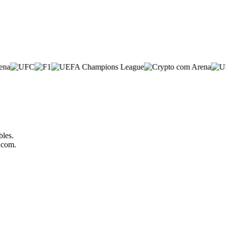
bles.
o.com.