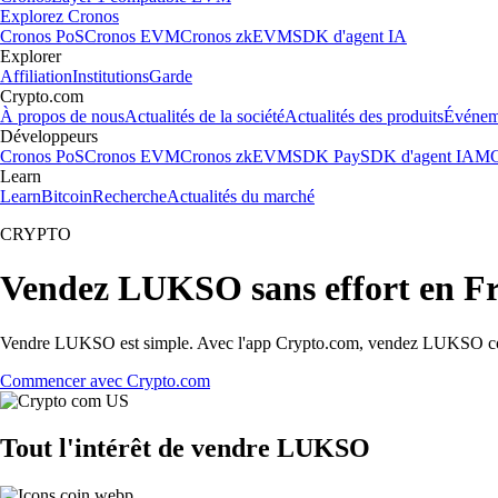
Explorez Cronos
Cronos PoS
Cronos EVM
Cronos zkEVM
SDK d'agent IA
Explorer
Affiliation
Institutions
Garde
Crypto.com
À propos de nous
Actualités de la société
Actualités des produits
Événem
Développeurs
Cronos PoS
Cronos EVM
Cronos zkEVM
SDK Pay
SDK d'agent IA
MC
Learn
Learn
Bitcoin
Recherche
Actualités du marché
CRYPTO
Vendez LUKSO sans effort en F
Vendre LUKSO est simple. Avec l'app Crypto.com, vendez LUKSO contre 
Commencer avec Crypto.com
Tout l'intérêt de vendre LUKSO