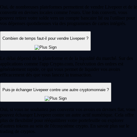
Oui, de nombreuses plateformes permettent de vendre Livepeer et de le
convertir en devises locales comme l'euro. Une fois converti, vous
pouvez retirer votre solde vers un compte bancaire lié ou l'utiliser pour
vos dépenses quotidiennes via des programmes de cartes intégrés.
Combien de temps faut-il pour vendre Livepeer ?
Le délai dépend de la plateforme et de la liquidité du marché. Sur des
applications comme l'app Crypto.com, l'exécution des ordres est
généralement rapide, ce qui vous permet de liquider vos avoirs
efficacement dès que vous lancez la transaction.
Puis-je échanger Livepeer contre une autre cryptomonnaie ?
Oui, si vous ne souhaitez pas convertir vos avoirs en devises fiat, vous
pouvez échanger Livepeer contre un autre actif numérique. Cela offre
plus de flexibilité pour rééquilibrer votre portefeuille ou explorer
d'autres tokens au sein de l'écosystème crypto. En savoir plus sur le
trading de cryptos.