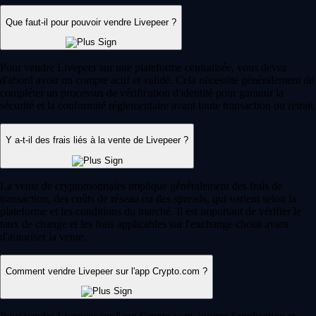
Que faut-il pour pouvoir vendre Livepeer ?
Pour vendre Livepeer sur une plateforme centralisée, vous devez
d'abord avoir un compte actif et validé. Cela nécessite généralement de
compléter un processus de vérification d'identité pour garantir la
sécurité et la conformité réglementaire avant toute transaction ou retrait.
Y a-t-il des frais liés à la vente de Livepeer ?
La vente de cryptomonnaies implique généralement des frais de
transaction, des coûts de réseau ou des spreads, qui varient selon la
plateforme et les conditions du marché. Il est important de vérifier le
taux de change et les frais applicables sur l'exchange choisi avant
d'autoriser la vente.
Comment vendre Livepeer sur l'app Crypto.com ?