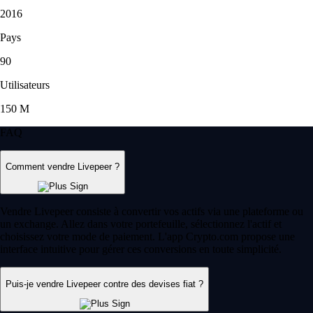
2016
Pays
90
Utilisateurs
150 M
FAQ
Comment vendre Livepeer ?
Vendre Livepeer consiste à convertir vos actifs via une plateforme ou
un exchange. Allez dans votre portefeuille, sélectionnez l'actif et
choisissez votre mode de paiement. L'app Crypto.com propose une
interface intuitive pour gérer ces conversions en toute simplicité.
Puis-je vendre Livepeer contre des devises fiat ?