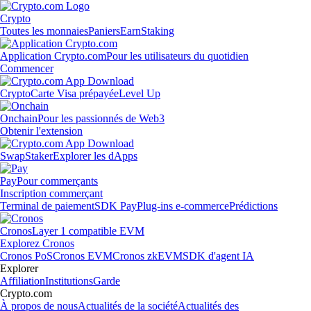
Crypto
Toutes les monnaies
Paniers
Earn
Staking
Application Crypto.com
Pour les utilisateurs du quotidien
Commencer
Crypto
Carte Visa prépayée
Level Up
Onchain
Pour les passionnés de Web3
Obtenir l'extension
Swap
Staker
Explorer les dApps
Pay
Pour commerçants
Inscription commerçant
Terminal de paiement
SDK Pay
Plug-ins e-commerce
Prédictions
Cronos
Layer 1 compatible EVM
Explorez Cronos
Cronos PoS
Cronos EVM
Cronos zkEVM
SDK d'agent IA
Explorer
Affiliation
Institutions
Garde
Crypto.com
À propos de nous
Actualités de la société
Actualités des