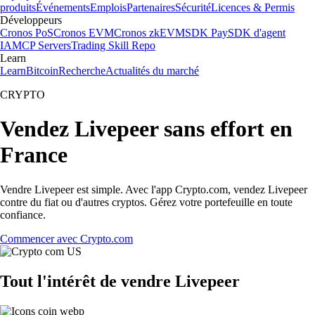
produits
Événements
Emplois
Partenaires
Sécurité
Licences & Permis
Développeurs
Cronos PoS
Cronos EVM
Cronos zkEVM
SDK Pay
SDK d'agent
IA
MCP Servers
Trading Skill Repo
Learn
Learn
Bitcoin
Recherche
Actualités du marché
CRYPTO
Vendez Livepeer sans effort en
France
Vendre Livepeer est simple. Avec l'app Crypto.com, vendez Livepeer
contre du fiat ou d'autres cryptos. Gérez votre portefeuille en toute
confiance.
Commencer avec Crypto.com
Tout l'intérêt de vendre Livepeer