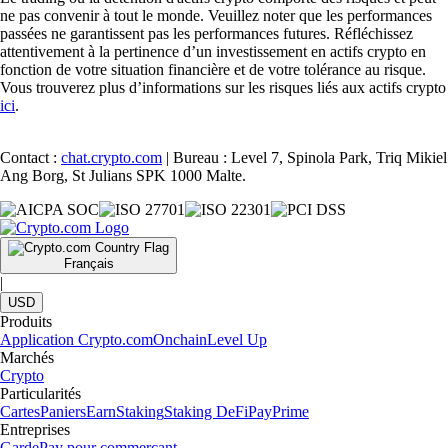
ne pas convenir à tout le monde. Veuillez noter que les performances
passées ne garantissent pas les performances futures. Réfléchissez
attentivement à la pertinence d’un investissement en actifs crypto en
fonction de votre situation financière et de votre tolérance au risque.
Vous trouverez plus d’informations sur les risques liés aux actifs crypto
ici
.
Contact :
chat.crypto.com
| Bureau : Level 7, Spinola Park, Triq Mikiel
Ang Borg, St Julians SPK 1000 Malte.
Français
|
USD
Produits
Application Crypto.com
Onchain
Level Up
Marchés
Crypto
Particularités
Cartes
Paniers
Earn
Staking
Staking DeFi
Pay
Prime
Entreprises
Garde
Pay pour commerçant