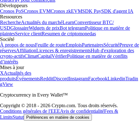
Développeurs
Cronos PoS
Cronos EVM
Cronos zkEVM
SDK Pay
SDK d'agent IA
Ressources
Recherche
Actualités du marché
Learn
Convertisseur BTC/
USD
Glossaire
Widgets de prix
Bot telegram
Politique en matière de
plaintes
Service client
Resumen de criptomonedas
Société
À propos de nous
Feuille de route
Emplois
Partenaires
Sécurité
Preuve de
réserves
Affiliation
Licences & enregistrements
Hub d'exploration des
crypto-actifs
Climat
Capital
Vérifier
Politique en matière de conflits
d’intérêts
Mises à jour
X
Actualités des
produits
Événements
Reddit
Discord
Instagram
Facebook
Linkedin
Tradin
gView
Cryptocurrency in Every Wallet™
Copyright © 2018 - 2026 Crypto.com. Tous droits réservés.
Conditions générales de l'EEE
Avis de confidentialité
Fees &
Limits
Statut
Préférences en matière de cookies