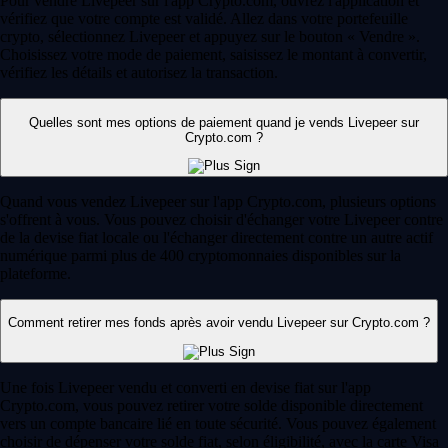
Pour vendre Livepeer sur l'app Crypto.com, ouvrez l'application et
vérifiez que votre compte est validé. Allez dans votre portefeuille
crypto, sélectionnez Livepeer et appuyez sur le bouton « Vendre ».
Choisissez votre mode de paiement, saisissez le montant à convertir,
vérifiez les détails et autorisez la transaction.
Quelles sont mes options de paiement quand je vends Livepeer sur
Crypto.com ?
Quand vous vendez Livepeer sur l'app Crypto.com, plusieurs options
s'offrent à vous. Vous pouvez choisir d'échanger votre Livepeer contre
de la devise fiat locale ou l'échanger directement contre un autre actif
numérique parmi plus de 400 cryptomonnaies disponibles sur la
plateforme.
Comment retirer mes fonds après avoir vendu Livepeer sur Crypto.com ?
Une fois Livepeer vendu et converti en devise fiat sur l'app
Crypto.com, vous pouvez retirer votre solde disponible directement
vers un compte bancaire lié en toute sécurité. Vous pouvez également
choisir de dépenser votre solde fiat, selon éligibilité, avec la carte Visa