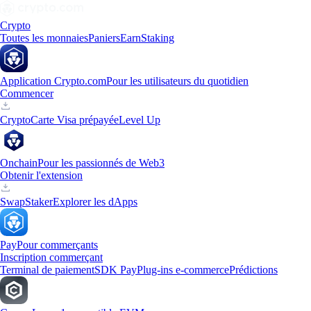
Crypto
Toutes les monnaies
Paniers
Earn
Staking
Application Crypto.com
Pour les utilisateurs du quotidien
Commencer
Crypto
Carte Visa prépayée
Level Up
Onchain
Pour les passionnés de Web3
Obtenir l'extension
Swap
Staker
Explorer les dApps
Pay
Pour commerçants
Inscription commerçant
Terminal de paiement
SDK Pay
Plug-ins e-commerce
Prédictions