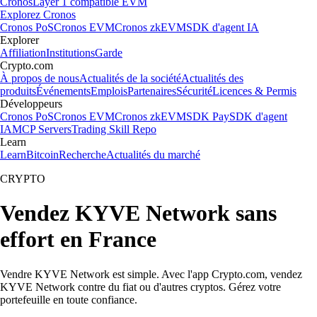
Cronos
Layer 1 compatible EVM
Explorez Cronos
Cronos PoS
Cronos EVM
Cronos zkEVM
SDK d'agent IA
Explorer
Affiliation
Institutions
Garde
Crypto.com
À propos de nous
Actualités de la société
Actualités des
produits
Événements
Emplois
Partenaires
Sécurité
Licences & Permis
Développeurs
Cronos PoS
Cronos EVM
Cronos zkEVM
SDK Pay
SDK d'agent
IA
MCP Servers
Trading Skill Repo
Learn
Learn
Bitcoin
Recherche
Actualités du marché
CRYPTO
Vendez KYVE Network sans
effort en France
Vendre KYVE Network est simple. Avec l'app Crypto.com, vendez
KYVE Network contre du fiat ou d'autres cryptos. Gérez votre
portefeuille en toute confiance.