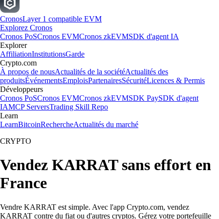
Cronos
Layer 1 compatible EVM
Explorez Cronos
Cronos PoS
Cronos EVM
Cronos zkEVM
SDK d'agent IA
Explorer
Affiliation
Institutions
Garde
Crypto.com
À propos de nous
Actualités de la société
Actualités des
produits
Événements
Emplois
Partenaires
Sécurité
Licences & Permis
Développeurs
Cronos PoS
Cronos EVM
Cronos zkEVM
SDK Pay
SDK d'agent
IA
MCP Servers
Trading Skill Repo
Learn
Learn
Bitcoin
Recherche
Actualités du marché
CRYPTO
Vendez KARRAT sans effort en
France
Vendre KARRAT est simple. Avec l'app Crypto.com, vendez
KARRAT contre du fiat ou d'autres cryptos. Gérez votre portefeuille