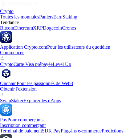
Crypto
Toutes les monnaies
Paniers
Earn
Staking
Tendance
Bitcoin
Ethereum
XRP
Dogecoin
Cronos
Application Crypto.com
Pour les utilisateurs du quotidien
Commencer
Crypto
Carte Visa prépayée
Level Up
Onchain
Pour les passionnés de Web3
Obtenir l'extension
Swap
Staker
Explorer les dApps
Pay
Pour commerçants
Inscription commerçant
Terminal de paiement
SDK Pay
Plug-ins e-commerce
Prédictions