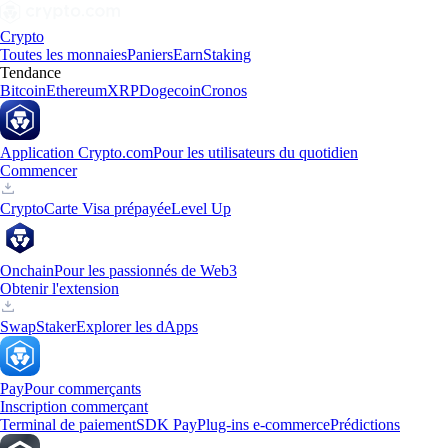
Crypto
Toutes les monnaies
Paniers
Earn
Staking
Tendance
Bitcoin
Ethereum
XRP
Dogecoin
Cronos
Application Crypto.com
Pour les utilisateurs du quotidien
Commencer
Crypto
Carte Visa prépayée
Level Up
Onchain
Pour les passionnés de Web3
Obtenir l'extension
Swap
Staker
Explorer les dApps
Pay
Pour commerçants
Inscription commerçant
Terminal de paiement
SDK Pay
Plug-ins e-commerce
Prédictions