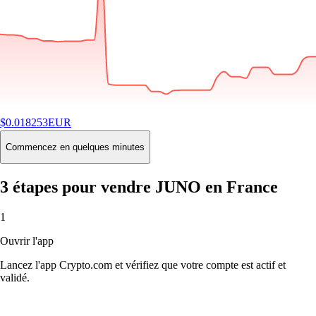
$
0.018253
EUR
-2.14
%
24H
Buy
Commencez en quelques minutes
3 étapes pour vendre JUNO en France
1
Ouvrir l'app
Lancez l'app Crypto.com et vérifiez que votre compte est actif et
validé.