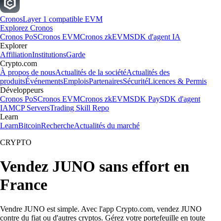
Cronos
Layer 1 compatible EVM
Explorez Cronos
Cronos PoS
Cronos EVM
Cronos zkEVM
SDK d'agent IA
Explorer
Affiliation
Institutions
Garde
Crypto.com
À propos de nous
Actualités de la société
Actualités des
produits
Événements
Emplois
Partenaires
Sécurité
Licences & Permis
Développeurs
Cronos PoS
Cronos EVM
Cronos zkEVM
SDK Pay
SDK d'agent
IA
MCP Servers
Trading Skill Repo
Learn
Learn
Bitcoin
Recherche
Actualités du marché
CRYPTO
Vendez JUNO sans effort en
France
Vendre JUNO est simple. Avec l'app Crypto.com, vendez JUNO
contre du fiat ou d'autres cryptos. Gérez votre portefeuille en toute