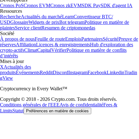
Cronos PoS
Cronos EVM
Cronos zkEVM
SDK Pay
SDK d'agent IA
Ressources
Recherche
Actualités du marché
Learn
Convertisseur BTC/
USD
Glossaire
Widgets de prix
Bot telegram
Politique en matière de
plaintes
Service client
Resumen de criptomonedas
Société
À propos de nous
Feuille de route
Emplois
Partenaires
Sécurité
Preuve de
réserves
Affiliation
Licences & enregistrements
Hub d'exploration des
crypto-actifs
Climat
Capital
Vérifier
Politique en matière de conflits
d’intérêts
Mises à jour
X
Actualités des
produits
Événements
Reddit
Discord
Instagram
Facebook
Linkedin
Tradin
gView
Cryptocurrency in Every Wallet™
Copyright © 2018 - 2026 Crypto.com. Tous droits réservés.
Conditions générales de l'EEE
Avis de confidentialité
Fees &
Limits
Statut
Préférences en matière de cookies