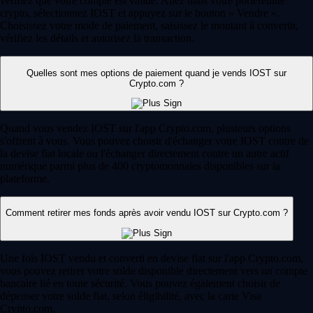
vérifiez que votre compte est validé. Allez dans votre portefeuille
crypto, sélectionnez IOST et appuyez sur le bouton « Vendre ».
Choisissez votre mode de paiement, saisissez le montant à convertir,
vérifiez les détails et autorisez la transaction.
Quelles sont mes options de paiement quand je vends IOST sur
Crypto.com ?
Quand vous vendez IOST sur l'app Crypto.com, plusieurs options
s'offrent à vous. Vous pouvez choisir d'échanger votre IOST contre de
la devise fiat locale ou l'échanger directement contre un autre actif
numérique parmi plus de 400 cryptomonnaies disponibles sur la
plateforme.
Comment retirer mes fonds après avoir vendu IOST sur Crypto.com ?
Une fois IOST vendu et converti en devise fiat sur l'app Crypto.com,
vous pouvez retirer votre solde disponible directement vers un compte
bancaire lié en toute sécurité. Vous pouvez également choisir de
dépenser votre solde fiat, selon éligibilité, avec la carte Visa
Crypto.com.