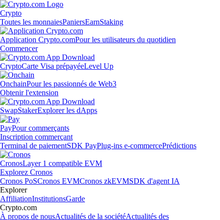
Crypto
Toutes les monnaies
Paniers
Earn
Staking
Application Crypto.com
Pour les utilisateurs du quotidien
Commencer
Crypto
Carte Visa prépayée
Level Up
Onchain
Pour les passionnés de Web3
Obtenir l'extension
Swap
Staker
Explorer les dApps
Pay
Pour commerçants
Inscription commerçant
Terminal de paiement
SDK Pay
Plug-ins e-commerce
Prédictions
Cronos
Layer 1 compatible EVM
Explorez Cronos
Cronos PoS
Cronos EVM
Cronos zkEVM
SDK d'agent IA
Explorer
Affiliation
Institutions
Garde
Crypto.com
À propos de nous
Actualités de la société
Actualités des