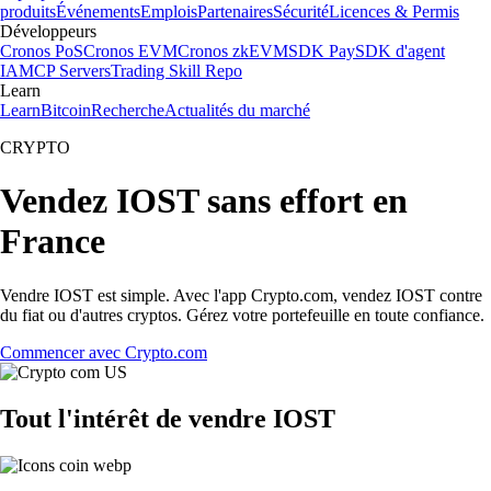
produits
Événements
Emplois
Partenaires
Sécurité
Licences & Permis
Développeurs
Cronos PoS
Cronos EVM
Cronos zkEVM
SDK Pay
SDK d'agent
IA
MCP Servers
Trading Skill Repo
Learn
Learn
Bitcoin
Recherche
Actualités du marché
CRYPTO
Vendez IOST sans effort en
France
Vendre IOST est simple. Avec l'app Crypto.com, vendez IOST contre
du fiat ou d'autres cryptos. Gérez votre portefeuille en toute confiance.
Commencer avec Crypto.com
Tout l'intérêt de vendre IOST