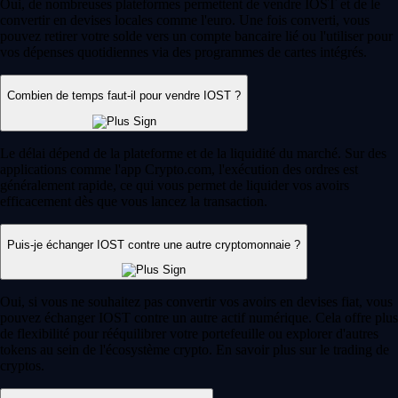
Oui, de nombreuses plateformes permettent de vendre IOST et de le
convertir en devises locales comme l'euro. Une fois converti, vous
pouvez retirer votre solde vers un compte bancaire lié ou l'utiliser pour
vos dépenses quotidiennes via des programmes de cartes intégrés.
Combien de temps faut-il pour vendre IOST ?
Le délai dépend de la plateforme et de la liquidité du marché. Sur des
applications comme l'app Crypto.com, l'exécution des ordres est
généralement rapide, ce qui vous permet de liquider vos avoirs
efficacement dès que vous lancez la transaction.
Puis-je échanger IOST contre une autre cryptomonnaie ?
Oui, si vous ne souhaitez pas convertir vos avoirs en devises fiat, vous
pouvez échanger IOST contre un autre actif numérique. Cela offre plus
de flexibilité pour rééquilibrer votre portefeuille ou explorer d'autres
tokens au sein de l'écosystème crypto. En savoir plus sur le trading de
cryptos.