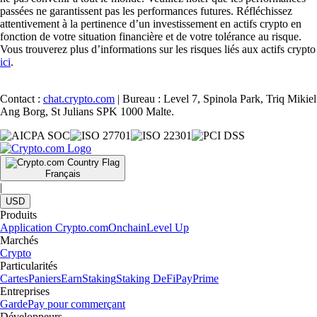
passées ne garantissent pas les performances futures. Réfléchissez
attentivement à la pertinence d’un investissement en actifs crypto en
fonction de votre situation financière et de votre tolérance au risque.
Vous trouverez plus d’informations sur les risques liés aux actifs crypto
ici
.
Contact :
chat.crypto.com
| Bureau : Level 7, Spinola Park, Triq Mikiel
Ang Borg, St Julians SPK 1000 Malte.
Français
|
USD
Produits
Application Crypto.com
Onchain
Level Up
Marchés
Crypto
Particularités
Cartes
Paniers
Earn
Staking
Staking DeFi
Pay
Prime
Entreprises
Garde
Pay pour commerçant
Développeurs