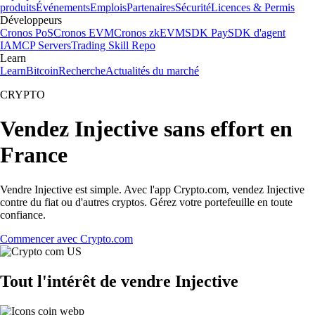
produits
Événements
Emplois
Partenaires
Sécurité
Licences & Permis
Développeurs
Cronos PoS
Cronos EVM
Cronos zkEVM
SDK Pay
SDK d'agent
IA
MCP Servers
Trading Skill Repo
Learn
Learn
Bitcoin
Recherche
Actualités du marché
CRYPTO
Vendez Injective sans effort en
France
Vendre Injective est simple. Avec l'app Crypto.com, vendez Injective
contre du fiat ou d'autres cryptos. Gérez votre portefeuille en toute
confiance.
Commencer avec Crypto.com
Tout l'intérêt de vendre Injective