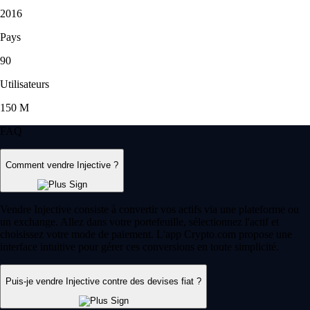
2016
Pays
90
Utilisateurs
150 M
FAQ
Comment vendre Injective ?
Vendre Injective consiste à convertir vos actifs via une plateforme ou
un exchange. Allez dans votre portefeuille, sélectionnez l'actif et
choisissez votre mode de paiement. L'app Crypto.com propose une
interface intuitive pour gérer ces conversions en toute simplicité.
Puis-je vendre Injective contre des devises fiat ?