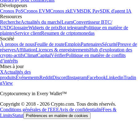
Développeurs
Cronos PoS
Cronos EVM
Cronos zkEVM
SDK Pay
SDK d'agent IA
Ressources
Recherche
Actualités du marché
Learn
Convertisseur BTC/
USD
Glossaire
Widgets de prix
Bot telegram
Politique en matière de
plaintes
Service client
Resumen de criptomonedas
Société
À propos de nous
Feuille de route
Emplois
Partenaires
Sécurité
Preuve de
réserves
Affiliation
Licences & enregistrements
Hub d'exploration des
crypto-actifs
Climat
Capital
Vérifier
Politique en matière de conflits
d’intérêts
Mises à jour
X
Actualités des
produits
Événements
Reddit
Discord
Instagram
Facebook
Linkedin
Tradin
gView
Cryptocurrency in Every Wallet™
Copyright © 2018 - 2026 Crypto.com. Tous droits réservés.
Conditions générales de l'EEE
Avis de confidentialité
Fees &
Limits
Statut
Préférences en matière de cookies