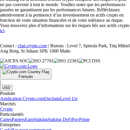
ne pas convenir à tout le monde. Veuillez noter que les performances
passées ne garantissent pas les performances futures. Réfléchissez
attentivement à la pertinence d’un investissement en actifs crypto en
fonction de votre situation financière et de votre tolérance au risque.
Vous trouverez plus d’informations sur les risques liés aux actifs crypto
ici
.
Contact :
chat.crypto.com
| Bureau : Level 7, Spinola Park, Triq Mikiel
Ang Borg, St Julians SPK 1000 Malte.
Français
|
USD
Produits
Application Crypto.com
Onchain
Level Up
Marchés
Crypto
Particularités
Cartes
Paniers
Earn
Staking
Staking DeFi
Pay
Prime
Entreprises
Garde
Pay pour commerçant