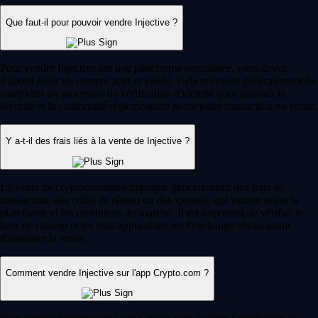
Que faut-il pour pouvoir vendre Injective ?
Pour vendre Injective sur une plateforme centralisée, vous devez
d'abord avoir un compte actif et validé. Cela nécessite généralement de
compléter un processus de vérification d'identité pour garantir la
sécurité et la conformité réglementaire avant toute transaction ou retrait.
Y a-t-il des frais liés à la vente de Injective ?
La vente de cryptomonnaies implique généralement des frais de
transaction, des coûts de réseau ou des spreads, qui varient selon la
plateforme et les conditions du marché. Il est important de vérifier le
taux de change et les frais applicables sur l'exchange choisi avant
d'autoriser la vente.
Comment vendre Injective sur l'app Crypto.com ?