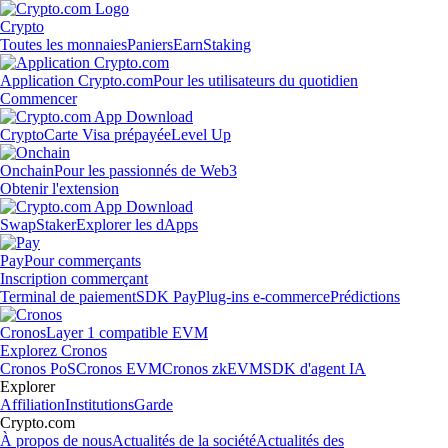
Crypto
Toutes les monnaies
Paniers
Earn
Staking
Application Crypto.com
Pour les utilisateurs du quotidien
Commencer
Crypto
Carte Visa prépayée
Level Up
Onchain
Pour les passionnés de Web3
Obtenir l'extension
Swap
Staker
Explorer les dApps
Pay
Pour commerçants
Inscription commerçant
Terminal de paiement
SDK Pay
Plug-ins e-commerce
Prédictions
Cronos
Layer 1 compatible EVM
Explorez Cronos
Cronos PoS
Cronos EVM
Cronos zkEVM
SDK d'agent IA
Explorer
Affiliation
Institutions
Garde
Crypto.com
À propos de nous
Actualités de la société
Actualités des