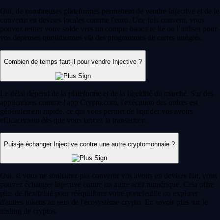
Oui, de nombreuses plateformes permettent de vendre Injective et de le
convertir en devises locales comme l'euro. Une fois converti, vous
pouvez retirer votre solde vers un compte bancaire lié ou l'utiliser pour
vos dépenses quotidiennes via des programmes de cartes intégrés.
Combien de temps faut-il pour vendre Injective ?
Le délai dépend de la plateforme et de la liquidité du marché. Sur des
applications comme l'app Crypto.com, l'exécution des ordres est
généralement rapide, ce qui vous permet de liquider vos avoirs
efficacement dès que vous lancez la transaction.
Puis-je échanger Injective contre une autre cryptomonnaie ?
Oui, si vous ne souhaitez pas convertir vos avoirs en devises fiat, vous
pouvez échanger Injective contre un autre actif numérique. Cela offre
plus de flexibilité pour rééquilibrer votre portefeuille ou explorer
d'autres tokens au sein de l'écosystème crypto. En savoir plus sur le
trading de cryptos.