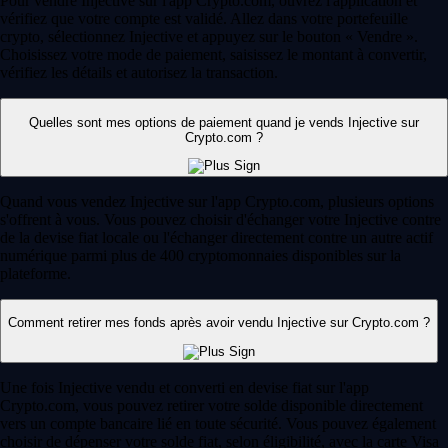
Pour vendre Injective sur l'app Crypto.com, ouvrez l'application et
vérifiez que votre compte est validé. Allez dans votre portefeuille
crypto, sélectionnez Injective et appuyez sur le bouton « Vendre ».
Choisissez votre mode de paiement, saisissez le montant à convertir,
vérifiez les détails et autorisez la transaction.
Quelles sont mes options de paiement quand je vends Injective sur
Crypto.com ?
Quand vous vendez Injective sur l'app Crypto.com, plusieurs options
s'offrent à vous. Vous pouvez choisir d'échanger votre Injective contre
de la devise fiat locale ou l'échanger directement contre un autre actif
numérique parmi plus de 400 cryptomonnaies disponibles sur la
plateforme.
Comment retirer mes fonds après avoir vendu Injective sur Crypto.com ?
Une fois Injective vendu et converti en devise fiat sur l'app
Crypto.com, vous pouvez retirer votre solde disponible directement
vers un compte bancaire lié en toute sécurité. Vous pouvez également
choisir de dépenser votre solde fiat, selon éligibilité, avec la carte Visa