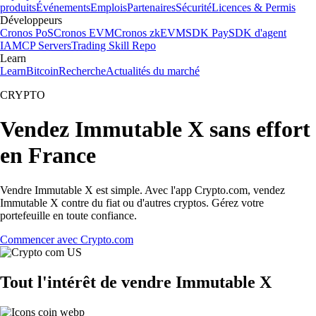
produits
Événements
Emplois
Partenaires
Sécurité
Licences & Permis
Développeurs
Cronos PoS
Cronos EVM
Cronos zkEVM
SDK Pay
SDK d'agent
IA
MCP Servers
Trading Skill Repo
Learn
Learn
Bitcoin
Recherche
Actualités du marché
CRYPTO
Vendez Immutable X sans effort
en France
Vendre Immutable X est simple. Avec l'app Crypto.com, vendez
Immutable X contre du fiat ou d'autres cryptos. Gérez votre
portefeuille en toute confiance.
Commencer avec Crypto.com
Tout l'intérêt de vendre Immutable X