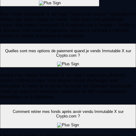
Pour vendre Immutable X sur l'app Crypto.com, ouvrez l'application et
vérifiez que votre compte est validé. Allez dans votre portefeuille
crypto, sélectionnez Immutable X et appuyez sur le bouton « Vendre ».
Choisissez votre mode de paiement, saisissez le montant à convertir,
vérifiez les détails et autorisez la transaction.
Quelles sont mes options de paiement quand je vends Immutable X sur
Crypto.com ?
Quand vous vendez Immutable X sur l'app Crypto.com, plusieurs
options s'offrent à vous. Vous pouvez choisir d'échanger votre
Immutable X contre de la devise fiat locale ou l'échanger directement
contre un autre actif numérique parmi plus de 400 cryptomonnaies
disponibles sur la plateforme.
Comment retirer mes fonds après avoir vendu Immutable X sur
Crypto.com ?
Une fois Immutable X vendu et converti en devise fiat sur l'app