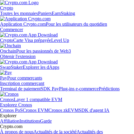
Crypto
Toutes les monnaies
Paniers
Earn
Staking
Application Crypto.com
Pour les utilisateurs du quotidien
Commencer
Crypto
Carte Visa prépayée
Level Up
Onchain
Pour les passionnés de Web3
Obtenir l'extension
Swap
Staker
Explorer les dApps
Pay
Pour commerçants
Inscription commerçant
Terminal de paiement
SDK Pay
Plug-ins e-commerce
Prédictions
Cronos
Layer 1 compatible EVM
Explorez Cronos
Cronos PoS
Cronos EVM
Cronos zkEVM
SDK d'agent IA
Explorer
Affiliation
Institutions
Garde
Crypto.com
À propos de nous
Actualités de la société
Actualités des