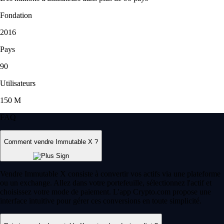
Fondation
2016
Pays
90
Utilisateurs
150 M
FAQ
Comment vendre Immutable X ?
Vendre Immutable X consiste à convertir vos actifs via une plateforme
ou un exchange. Allez dans votre portefeuille, sélectionnez l'actif et
choisissez votre mode de paiement. L'app Crypto.com propose une
interface intuitive pour gérer ces conversions en toute simplicité.