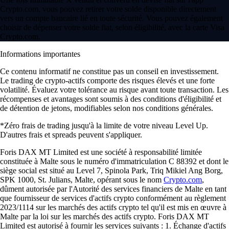
Crypto.com, vous pouvez retirer votre solde disponible directement
vers un compte bancaire lié en toute sécurité. Vous pouvez également
choisir de dépenser votre solde fiat, selon éligibilité, avec la carte Visa
Crypto.com.
Informations importantes
Ce contenu informatif ne constitue pas un conseil en investissement.
Le trading de crypto-actifs comporte des risques élevés et une forte
volatilité. Évaluez votre tolérance au risque avant toute transaction. Les
récompenses et avantages sont soumis à des conditions d'éligibilité et
de détention de jetons, modifiables selon nos conditions générales.
*Zéro frais de trading jusqu'à la limite de votre niveau Level Up.
D'autres frais et spreads peuvent s'appliquer.
Foris DAX MT Limited est une société à responsabilité limitée
constituée à Malte sous le numéro d'immatriculation C 88392 et dont le
siège social est situé au Level 7, Spinola Park, Triq Mikiel Ang Borg,
SPK 1000, St. Julians, Malte, opérant sous le nom
Crypto.com
,
dûment autorisée par l'Autorité des services financiers de Malte en tant
que fournisseur de services d'actifs crypto conformément au règlement
2023/1114 sur les marchés des actifs crypto tel qu'il est mis en œuvre à
Malte par la loi sur les marchés des actifs crypto. Foris DAX MT
Limited est autorisé à fournir les services suivants : 1. Échange d'actifs