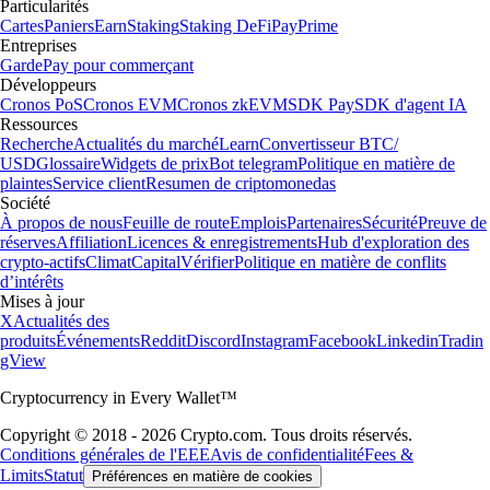
Particularités
Cartes
Paniers
Earn
Staking
Staking DeFi
Pay
Prime
Entreprises
Garde
Pay pour commerçant
Développeurs
Cronos PoS
Cronos EVM
Cronos zkEVM
SDK Pay
SDK d'agent IA
Ressources
Recherche
Actualités du marché
Learn
Convertisseur BTC/
USD
Glossaire
Widgets de prix
Bot telegram
Politique en matière de
plaintes
Service client
Resumen de criptomonedas
Société
À propos de nous
Feuille de route
Emplois
Partenaires
Sécurité
Preuve de
réserves
Affiliation
Licences & enregistrements
Hub d'exploration des
crypto-actifs
Climat
Capital
Vérifier
Politique en matière de conflits
d’intérêts
Mises à jour
X
Actualités des
produits
Événements
Reddit
Discord
Instagram
Facebook
Linkedin
Tradin
gView
Cryptocurrency in Every Wallet™
Copyright © 2018 - 2026 Crypto.com. Tous droits réservés.
Conditions générales de l'EEE
Avis de confidentialité
Fees &
Limits
Statut
Préférences en matière de cookies