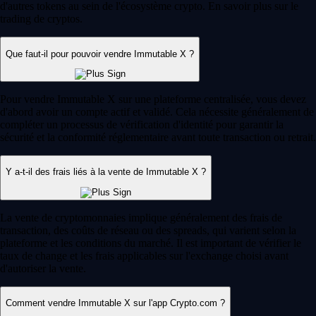
d'autres tokens au sein de l'écosystème crypto. En savoir plus sur le
trading de cryptos.
Que faut-il pour pouvoir vendre Immutable X ?
Pour vendre Immutable X sur une plateforme centralisée, vous devez
d'abord avoir un compte actif et validé. Cela nécessite généralement de
compléter un processus de vérification d'identité pour garantir la
sécurité et la conformité réglementaire avant toute transaction ou retrait.
Y a-t-il des frais liés à la vente de Immutable X ?
La vente de cryptomonnaies implique généralement des frais de
transaction, des coûts de réseau ou des spreads, qui varient selon la
plateforme et les conditions du marché. Il est important de vérifier le
taux de change et les frais applicables sur l'exchange choisi avant
d'autoriser la vente.
Comment vendre Immutable X sur l'app Crypto.com ?