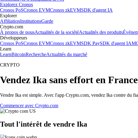
Explorez Cronos
Cronos PoS
Cronos EVM
Cronos zkEVM
SDK d'agent IA
Explorer
Affiliation
Institutions
Garde
Crypto.com
À propos de nous
Actualités de la société
Actualités des produits
Événem
Développeurs
Cronos PoS
Cronos EVM
Cronos zkEVM
SDK Pay
SDK d'agent IA
MC
Learn
Learn
Bitcoin
Recherche
Actualités du marché
CRYPTO
Vendez Ika sans effort en France
Vendre Ika est simple. Avec l'app Crypto.com, vendez Ika contre du fiat
Commencer avec Crypto.com
Tout l'intérêt de vendre Ika