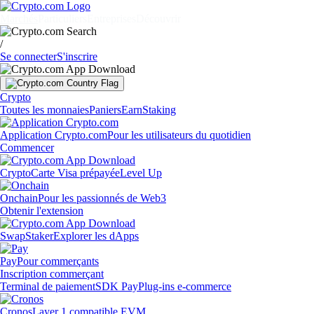
Marchés
Particuliers
Entreprises
Découvrir
/
Se connecter
S'inscrire
Crypto
Toutes les monnaies
Paniers
Earn
Staking
Application Crypto.com
Pour les utilisateurs du quotidien
Commencer
Crypto
Carte Visa prépayée
Level Up
Onchain
Pour les passionnés de Web3
Obtenir l'extension
Swap
Staker
Explorer les dApps
Pay
Pour commerçants
Inscription commerçant
Terminal de paiement
SDK Pay
Plug-ins e-commerce
Cronos
Layer 1 compatible EVM