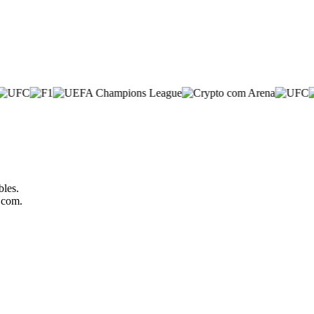
bles.
o.com.