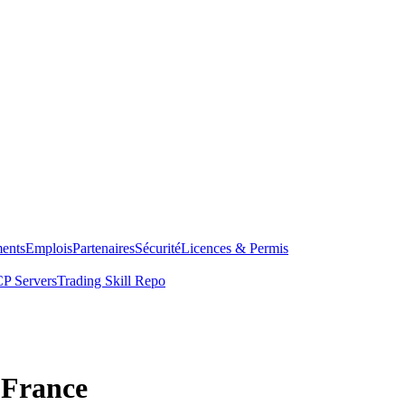
ents
Emplois
Partenaires
Sécurité
Licences & Permis
P Servers
Trading Skill Repo
 France