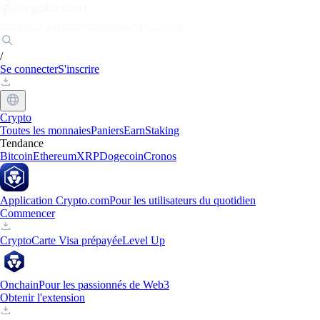
Marchés
Particuliers
Entreprises
Découvrir
/
Se connecter
S'inscrire
Crypto
Toutes les monnaies
Paniers
Earn
Staking
Tendance
Bitcoin
Ethereum
XRP
Dogecoin
Cronos
Application Crypto.com
Pour les utilisateurs du quotidien
Commencer
Crypto
Carte Visa prépayée
Level Up
Onchain
Pour les passionnés de Web3
Obtenir l'extension