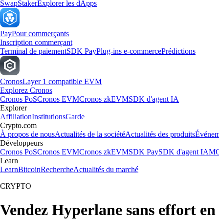
Swap
Staker
Explorer les dApps
Pay
Pour commerçants
Inscription commerçant
Terminal de paiement
SDK Pay
Plug-ins e-commerce
Prédictions
Cronos
Layer 1 compatible EVM
Explorez Cronos
Cronos PoS
Cronos EVM
Cronos zkEVM
SDK d'agent IA
Explorer
Affiliation
Institutions
Garde
Crypto.com
À propos de nous
Actualités de la société
Actualités des produits
Événem
Développeurs
Cronos PoS
Cronos EVM
Cronos zkEVM
SDK Pay
SDK d'agent IA
MC
Learn
Learn
Bitcoin
Recherche
Actualités du marché
CRYPTO
Vendez Hyperlane sans effort en