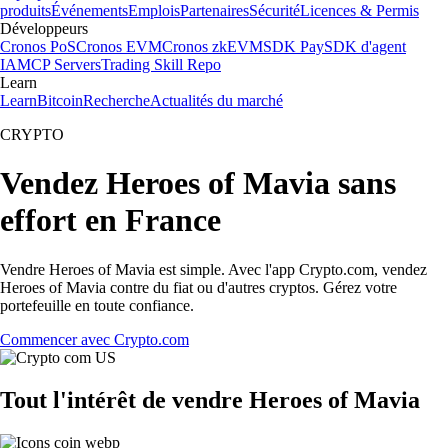
produits
Événements
Emplois
Partenaires
Sécurité
Licences & Permis
Développeurs
Cronos PoS
Cronos EVM
Cronos zkEVM
SDK Pay
SDK d'agent
IA
MCP Servers
Trading Skill Repo
Learn
Learn
Bitcoin
Recherche
Actualités du marché
CRYPTO
Vendez Heroes of Mavia sans
effort en France
Vendre Heroes of Mavia est simple. Avec l'app Crypto.com, vendez
Heroes of Mavia contre du fiat ou d'autres cryptos. Gérez votre
portefeuille en toute confiance.
Commencer avec Crypto.com
Tout l'intérêt de vendre Heroes of Mavia