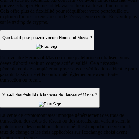
pouvez échanger Heroes of Mavia contre un autre actif numérique.
Cela offre plus de flexibilité pour rééquilibrer votre portefeuille ou
explorer d'autres tokens au sein de l'écosystème crypto. En savoir plus
sur le trading de cryptos.
Que faut-il pour pouvoir vendre Heroes of Mavia ?
Pour vendre Heroes of Mavia sur une plateforme centralisée, vous
devez d'abord avoir un compte actif et validé. Cela nécessite
généralement de compléter un processus de vérification d'identité pour
garantir la sécurité et la conformité réglementaire avant toute
transaction ou retrait.
Y a-t-il des frais liés à la vente de Heroes of Mavia ?
La vente de cryptomonnaies implique généralement des frais de
transaction, des coûts de réseau ou des spreads, qui varient selon la
plateforme et les conditions du marché. Il est important de vérifier le
taux de change et les frais applicables sur l'exchange choisi avant
d'autoriser la vente.