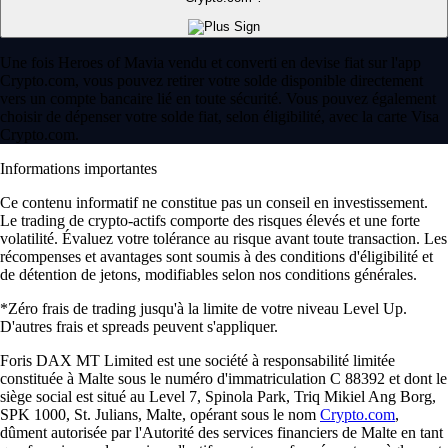
Une fois Heroes of Mavia vendu et converti en devise fiat sur l'app
Crypto.com, vous pouvez retirer votre solde disponible directement
vers un compte bancaire lié en toute sécurité. Vous pouvez également
choisir de dépenser votre solde fiat, selon éligibilité, avec la carte Visa
Crypto.com.
Informations importantes
Ce contenu informatif ne constitue pas un conseil en investissement.
Le trading de crypto-actifs comporte des risques élevés et une forte
volatilité. Évaluez votre tolérance au risque avant toute transaction. Les
récompenses et avantages sont soumis à des conditions d'éligibilité et
de détention de jetons, modifiables selon nos conditions générales.
*Zéro frais de trading jusqu'à la limite de votre niveau Level Up.
D'autres frais et spreads peuvent s'appliquer.
Foris DAX MT Limited est une société à responsabilité limitée
constituée à Malte sous le numéro d'immatriculation C 88392 et dont le
siège social est situé au Level 7, Spinola Park, Triq Mikiel Ang Borg,
SPK 1000, St. Julians, Malte, opérant sous le nom
Crypto.com
,
dûment autorisée par l'Autorité des services financiers de Malte en tant