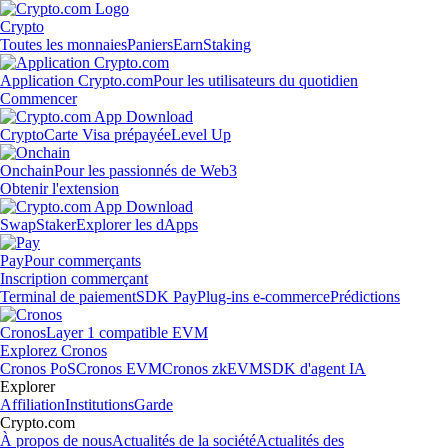
Crypto
Toutes les monnaies
Paniers
Earn
Staking
Application Crypto.com
Pour les utilisateurs du quotidien
Commencer
Crypto
Carte Visa prépayée
Level Up
Onchain
Pour les passionnés de Web3
Obtenir l'extension
Swap
Staker
Explorer les dApps
Pay
Pour commerçants
Inscription commerçant
Terminal de paiement
SDK Pay
Plug-ins e-commerce
Prédictions
Cronos
Layer 1 compatible EVM
Explorez Cronos
Cronos PoS
Cronos EVM
Cronos zkEVM
SDK d'agent IA
Explorer
Affiliation
Institutions
Garde
Crypto.com
À propos de nous
Actualités de la société
Actualités des