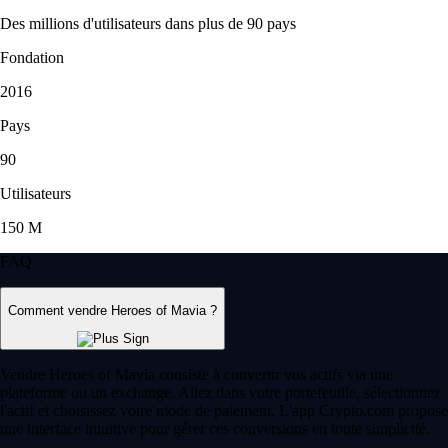
Des millions d'utilisateurs dans plus de 90 pays
Fondation
2016
Pays
90
Utilisateurs
150 M
FAQ
Comment vendre Heroes of Mavia ?
Vendre Heroes of Mavia consiste à convertir vos actifs via une
plateforme ou un exchange. Allez dans votre portefeuille, sélectionnez
l'actif et choisissez votre mode de paiement. L'app Crypto.com propose
une interface intuitive pour gérer ces conversions en toute simplicité.