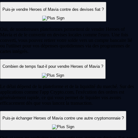
Puis-je vendre Heroes of Mavia contre des devises fiat ?
Oui, de nombreuses plateformes permettent de vendre Heroes of
Mavia et de le convertir en devises locales comme l'euro. Une fois
converti, vous pouvez retirer votre solde vers un compte bancaire lié
ou l'utiliser pour vos dépenses quotidiennes via des programmes de
cartes intégrés.
Combien de temps faut-il pour vendre Heroes of Mavia ?
Le délai dépend de la plateforme et de la liquidité du marché. Sur des
applications comme l'app Crypto.com, l'exécution des ordres est
généralement rapide, ce qui vous permet de liquider vos avoirs
efficacement dès que vous lancez la transaction.
Puis-je échanger Heroes of Mavia contre une autre cryptomonnaie ?
Oui, si vous ne souhaitez pas convertir vos avoirs en devises fiat, vous