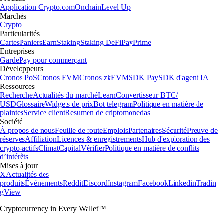
Application Crypto.com
Onchain
Level Up
Marchés
Crypto
Particularités
Cartes
Paniers
Earn
Staking
Staking DeFi
Pay
Prime
Entreprises
Garde
Pay pour commerçant
Développeurs
Cronos PoS
Cronos EVM
Cronos zkEVM
SDK Pay
SDK d'agent IA
Ressources
Recherche
Actualités du marché
Learn
Convertisseur BTC/
USD
Glossaire
Widgets de prix
Bot telegram
Politique en matière de
plaintes
Service client
Resumen de criptomonedas
Société
À propos de nous
Feuille de route
Emplois
Partenaires
Sécurité
Preuve de
réserves
Affiliation
Licences & enregistrements
Hub d'exploration des
crypto-actifs
Climat
Capital
Vérifier
Politique en matière de conflits
d’intérêts
Mises à jour
X
Actualités des
produits
Événements
Reddit
Discord
Instagram
Facebook
Linkedin
Tradin
gView
Cryptocurrency in Every Wallet™