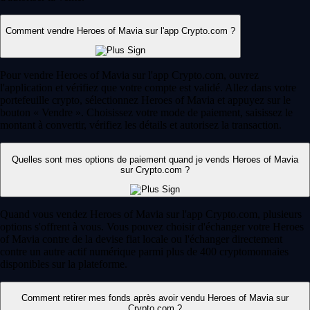
Comment vendre Heroes of Mavia sur l'app Crypto.com ?
Pour vendre Heroes of Mavia sur l'app Crypto.com, ouvrez
l'application et vérifiez que votre compte est validé. Allez dans votre
portefeuille crypto, sélectionnez Heroes of Mavia et appuyez sur le
bouton « Vendre ». Choisissez votre mode de paiement, saisissez le
montant à convertir, vérifiez les détails et autorisez la transaction.
Quelles sont mes options de paiement quand je vends Heroes of Mavia
sur Crypto.com ?
Quand vous vendez Heroes of Mavia sur l'app Crypto.com, plusieurs
options s'offrent à vous. Vous pouvez choisir d'échanger votre Heroes
of Mavia contre de la devise fiat locale ou l'échanger directement
contre un autre actif numérique parmi plus de 400 cryptomonnaies
disponibles sur la plateforme.
Comment retirer mes fonds après avoir vendu Heroes of Mavia sur
Crypto.com ?