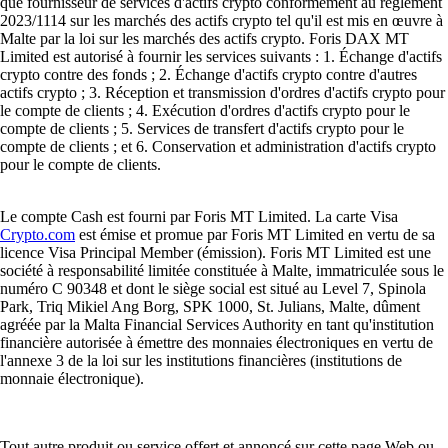
que fournisseur de services d'actifs crypto conformément au règlement
2023/1114 sur les marchés des actifs crypto tel qu'il est mis en œuvre à
Malte par la loi sur les marchés des actifs crypto. Foris DAX MT
Limited est autorisé à fournir les services suivants : 1. Échange d'actifs
crypto contre des fonds ; 2. Échange d'actifs crypto contre d'autres
actifs crypto ; 3. Réception et transmission d'ordres d'actifs crypto pour
le compte de clients ; 4. Exécution d'ordres d'actifs crypto pour le
compte de clients ; 5. Services de transfert d'actifs crypto pour le
compte de clients ; et 6. Conservation et administration d'actifs crypto
pour le compte de clients.
Le compte Cash est fourni par Foris MT Limited. La carte Visa
Crypto.com
est émise et promue par Foris MT Limited en vertu de sa
licence Visa Principal Member (émission). Foris MT Limited est une
société à responsabilité limitée constituée à Malte, immatriculée sous le
numéro C 90348 et dont le siège social est situé au Level 7, Spinola
Park, Triq Mikiel Ang Borg, SPK 1000, St. Julians, Malte, dûment
agréée par la Malta Financial Services Authority en tant qu'institution
financière autorisée à émettre des monnaies électroniques en vertu de
l'annexe 3 de la loi sur les institutions financières (institutions de
monnaie électronique).
Tout autre produit ou service offert et annoncé sur cette page Web ou