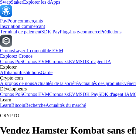
Swap
Staker
Explorer les dApps
Pay
Pour commerçants
Inscription commerçant
Terminal de paiement
SDK Pay
Plug-ins e-commerce
Prédictions
Cronos
Layer 1 compatible EVM
Explorez Cronos
Cronos PoS
Cronos EVM
Cronos zkEVM
SDK d'agent IA
Explorer
Affiliation
Institutions
Garde
Crypto.com
À propos de nous
Actualités de la société
Actualités des produits
Événem
Développeurs
Cronos PoS
Cronos EVM
Cronos zkEVM
SDK Pay
SDK d'agent IA
MC
Learn
Learn
Bitcoin
Recherche
Actualités du marché
CRYPTO
Vendez Hamster Kombat sans eff