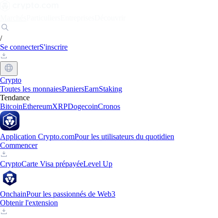
Marchés
Particuliers
Entreprises
Découvrir
/
Se connecter
S'inscrire
Crypto
Toutes les monnaies
Paniers
Earn
Staking
Tendance
Bitcoin
Ethereum
XRP
Dogecoin
Cronos
Application Crypto.com
Pour les utilisateurs du quotidien
Commencer
Crypto
Carte Visa prépayée
Level Up
Onchain
Pour les passionnés de Web3
Obtenir l'extension