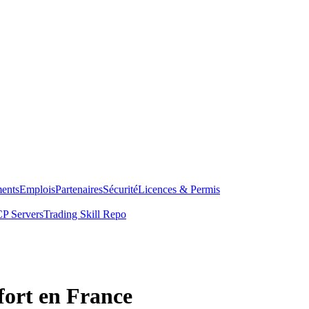
ents
Emplois
Partenaires
Sécurité
Licences & Permis
P Servers
Trading Skill Repo
ort en France