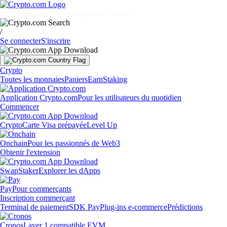
Marchés
Particuliers
Entreprises
Découvrir
/
Se connecter
S'inscrire
Crypto
Toutes les monnaies
Paniers
Earn
Staking
Application Crypto.com
Pour les utilisateurs du quotidien
Commencer
Crypto
Carte Visa prépayée
Level Up
Onchain
Pour les passionnés de Web3
Obtenir l'extension
Swap
Staker
Explorer les dApps
Pay
Pour commerçants
Inscription commerçant
Terminal de paiement
SDK Pay
Plug-ins e-commerce
Prédictions
Cronos
Layer 1 compatible EVM