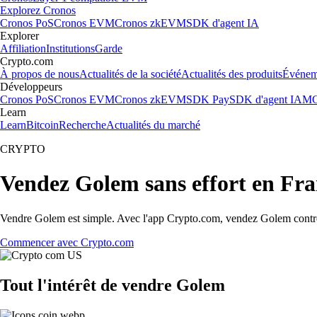
Explorez Cronos
Cronos PoS
Cronos EVM
Cronos zkEVM
SDK d'agent IA
Explorer
Affiliation
Institutions
Garde
Crypto.com
À propos de nous
Actualités de la société
Actualités des produits
Événem
Développeurs
Cronos PoS
Cronos EVM
Cronos zkEVM
SDK Pay
SDK d'agent IA
MC
Learn
Learn
Bitcoin
Recherche
Actualités du marché
CRYPTO
Vendez Golem sans effort en Fr
Vendre Golem est simple. Avec l'app Crypto.com, vendez Golem contre du
Commencer avec Crypto.com
Tout l'intérêt de vendre Golem