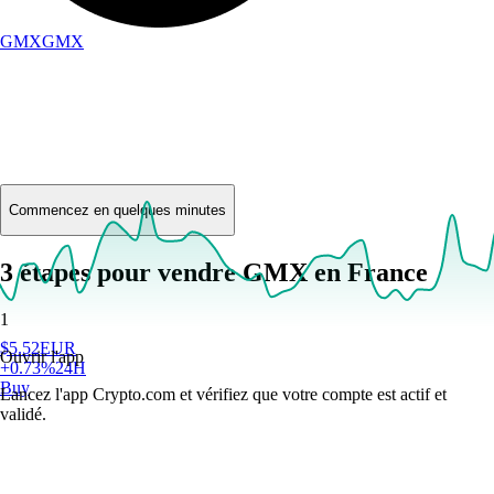
GMX
GMX
Commencez en quelques minutes
3 étapes pour vendre GMX en France
1
$
5.52
EUR
Ouvrir l'app
+
0.73
%
24H
Buy
Lancez l'app Crypto.com et vérifiez que votre compte est actif et
validé.