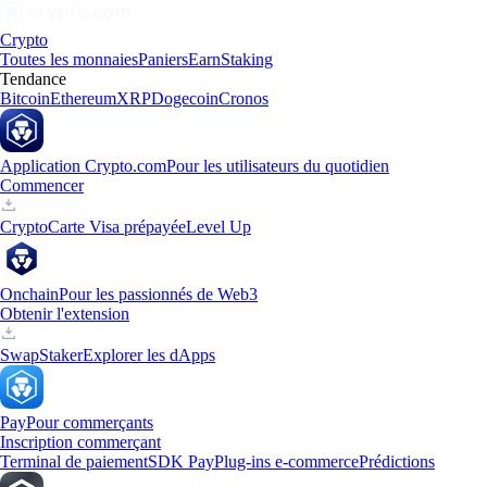
Crypto
Toutes les monnaies
Paniers
Earn
Staking
Tendance
Bitcoin
Ethereum
XRP
Dogecoin
Cronos
Application Crypto.com
Pour les utilisateurs du quotidien
Commencer
Crypto
Carte Visa prépayée
Level Up
Onchain
Pour les passionnés de Web3
Obtenir l'extension
Swap
Staker
Explorer les dApps
Pay
Pour commerçants
Inscription commerçant
Terminal de paiement
SDK Pay
Plug-ins e-commerce
Prédictions