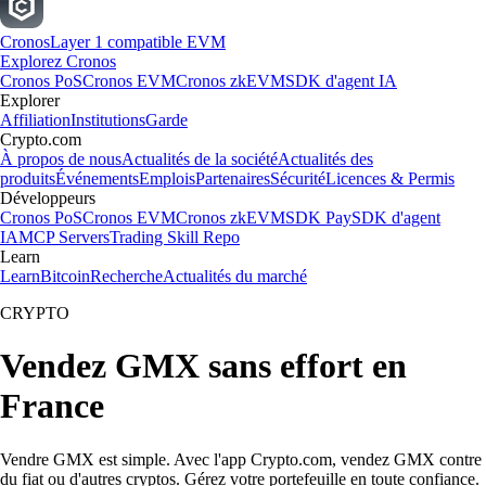
Cronos
Layer 1 compatible EVM
Explorez Cronos
Cronos PoS
Cronos EVM
Cronos zkEVM
SDK d'agent IA
Explorer
Affiliation
Institutions
Garde
Crypto.com
À propos de nous
Actualités de la société
Actualités des
produits
Événements
Emplois
Partenaires
Sécurité
Licences & Permis
Développeurs
Cronos PoS
Cronos EVM
Cronos zkEVM
SDK Pay
SDK d'agent
IA
MCP Servers
Trading Skill Repo
Learn
Learn
Bitcoin
Recherche
Actualités du marché
CRYPTO
Vendez GMX sans effort en
France
Vendre GMX est simple. Avec l'app Crypto.com, vendez GMX contre
du fiat ou d'autres cryptos. Gérez votre portefeuille en toute confiance.