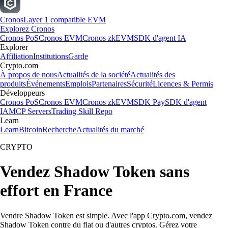
Cronos
Layer 1 compatible EVM
Explorez Cronos
Cronos PoS
Cronos EVM
Cronos zkEVM
SDK d'agent IA
Explorer
Affiliation
Institutions
Garde
Crypto.com
À propos de nous
Actualités de la société
Actualités des
produits
Événements
Emplois
Partenaires
Sécurité
Licences & Permis
Développeurs
Cronos PoS
Cronos EVM
Cronos zkEVM
SDK Pay
SDK d'agent
IA
MCP Servers
Trading Skill Repo
Learn
Learn
Bitcoin
Recherche
Actualités du marché
CRYPTO
Vendez Shadow Token sans
effort en France
Vendre Shadow Token est simple. Avec l'app Crypto.com, vendez
Shadow Token contre du fiat ou d'autres cryptos. Gérez votre