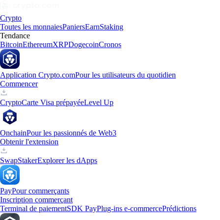
Crypto
Toutes les monnaies
Paniers
Earn
Staking
Tendance
Bitcoin
Ethereum
XRP
Dogecoin
Cronos
Application Crypto.com
Pour les utilisateurs du quotidien
Commencer
Crypto
Carte Visa prépayée
Level Up
Onchain
Pour les passionnés de Web3
Obtenir l'extension
Swap
Staker
Explorer les dApps
Pay
Pour commerçants
Inscription commerçant
Terminal de paiement
SDK Pay
Plug-ins e-commerce
Prédictions