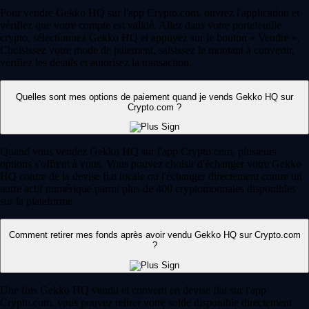
Pour vendre Gekko HQ sur l'app Crypto.com, ouvrez l'application et
vérifiez que votre compte est validé. Allez dans votre portefeuille
crypto, sélectionnez Gekko HQ et appuyez sur le bouton « Vendre ».
Choisissez votre mode de paiement, saisissez le montant à convertir,
vérifiez les détails et autorisez la transaction.
Quelles sont mes options de paiement quand je vends Gekko HQ sur
Crypto.com ?
Quand vous vendez Gekko HQ sur l'app Crypto.com, plusieurs
options s'offrent à vous. Vous pouvez choisir d'échanger votre Gekko
HQ contre de la devise fiat locale ou l'échanger directement contre un
autre actif numérique parmi plus de 400 cryptomonnaies disponibles
sur la plateforme.
Comment retirer mes fonds après avoir vendu Gekko HQ sur Crypto.com
?
Une fois Gekko HQ vendu et converti en devise fiat sur l'app
Crypto.com, vous pouvez retirer votre solde disponible directement