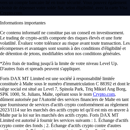
vers un compte bancaire lié en toute sécurité. Vous pouvez également
choisir de dépenser votre solde fiat, selon éligibilité, avec la carte Visa
Crypto.com.
Informations importantes
Ce contenu informatif ne constitue pas un conseil en investissement.
Le trading de crypto-actifs comporte des risques élevés et une forte
volatilité. Évaluez votre tolérance au risque avant toute transaction. Les
récompenses et avantages sont soumis à des conditions d'éligibilité et
de détention de jetons, modifiables selon nos conditions générales.
*Zéro frais de trading jusqu'à la limite de votre niveau Level Up.
D'autres frais et spreads peuvent s'appliquer.
Foris DAX MT Limited est une société à responsabilité limitée
constituée à Malte sous le numéro d'immatriculation C 88392 et dont le
siège social est situé au Level 7, Spinola Park, Triq Mikiel Ang Borg,
SPK 1000, St. Julians, Malte, opérant sous le nom
Crypto.com
,
dûment autorisée par l'Autorité des services financiers de Malte en tant
que fournisseur de services d'actifs crypto conformément au règlement
2023/1114 sur les marchés des actifs crypto tel qu'il est mis en œuvre à
Malte par la loi sur les marchés des actifs crypto. Foris DAX MT
Limited est autorisé à fournir les services suivants : 1. Échange d'actifs
crypto contre des fonds ; 2. Échange d'actifs crypto contre d'autres