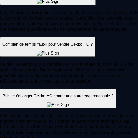
Oui, de nombreuses plateformes permettent de vendre Gekko HQ et de
le convertir en devises locales comme l'euro. Une fois converti, vous
pouvez retirer votre solde vers un compte bancaire lié ou l'utiliser pour
vos dépenses quotidiennes via des programmes de cartes intégrés.
Combien de temps faut-il pour vendre Gekko HQ ?
Le délai dépend de la plateforme et de la liquidité du marché. Sur des
applications comme l'app Crypto.com, l'exécution des ordres est
généralement rapide, ce qui vous permet de liquider vos avoirs
efficacement dès que vous lancez la transaction.
Puis-je échanger Gekko HQ contre une autre cryptomonnaie ?
Oui, si vous ne souhaitez pas convertir vos avoirs en devises fiat, vous
pouvez échanger Gekko HQ contre un autre actif numérique. Cela
offre plus de flexibilité pour rééquilibrer votre portefeuille ou explorer
d'autres tokens au sein de l'écosystème crypto. En savoir plus sur le
trading de cryptos.