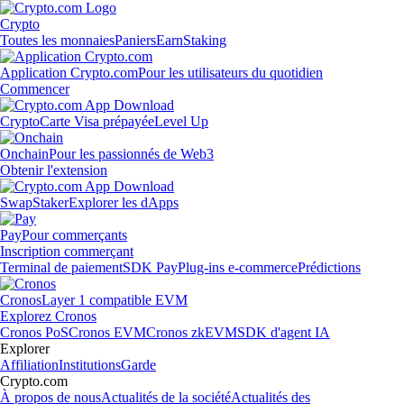
Crypto
Toutes les monnaies
Paniers
Earn
Staking
Application Crypto.com
Pour les utilisateurs du quotidien
Commencer
Crypto
Carte Visa prépayée
Level Up
Onchain
Pour les passionnés de Web3
Obtenir l'extension
Swap
Staker
Explorer les dApps
Pay
Pour commerçants
Inscription commerçant
Terminal de paiement
SDK Pay
Plug-ins e-commerce
Prédictions
Cronos
Layer 1 compatible EVM
Explorez Cronos
Cronos PoS
Cronos EVM
Cronos zkEVM
SDK d'agent IA
Explorer
Affiliation
Institutions
Garde
Crypto.com
À propos de nous
Actualités de la société
Actualités des