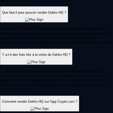
Que faut-il pour pouvoir vendre Gekko HQ ?
Pour vendre Gekko HQ sur une plateforme centralisée, vous devez
d'abord avoir un compte actif et validé. Cela nécessite généralement de
compléter un processus de vérification d'identité pour garantir la
sécurité et la conformité réglementaire avant toute transaction ou retrait.
Y a-t-il des frais liés à la vente de Gekko HQ ?
La vente de cryptomonnaies implique généralement des frais de
transaction, des coûts de réseau ou des spreads, qui varient selon la
plateforme et les conditions du marché. Il est important de vérifier le
taux de change et les frais applicables sur l'exchange choisi avant
d'autoriser la vente.
Comment vendre Gekko HQ sur l'app Crypto.com ?