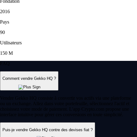
Fondation
2016
Pays
90
Utilisateurs
150 M
FAQ
Comment vendre Gekko HQ ?
Vendre Gekko HQ consiste à convertir vos actifs via une plateforme
ou un exchange. Allez dans votre portefeuille, sélectionnez l'actif et
choisissez votre mode de paiement. L'app Crypto.com propose une
interface intuitive pour gérer ces conversions en toute simplicité.
Puis-je vendre Gekko HQ contre des devises fiat ?