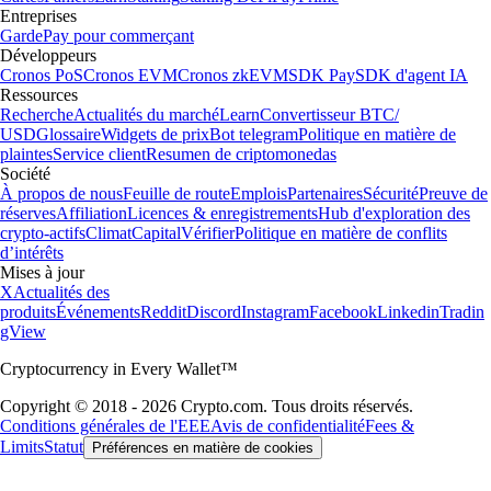
Entreprises
Garde
Pay pour commerçant
Développeurs
Cronos PoS
Cronos EVM
Cronos zkEVM
SDK Pay
SDK d'agent IA
Ressources
Recherche
Actualités du marché
Learn
Convertisseur BTC/
USD
Glossaire
Widgets de prix
Bot telegram
Politique en matière de
plaintes
Service client
Resumen de criptomonedas
Société
À propos de nous
Feuille de route
Emplois
Partenaires
Sécurité
Preuve de
réserves
Affiliation
Licences & enregistrements
Hub d'exploration des
crypto-actifs
Climat
Capital
Vérifier
Politique en matière de conflits
d’intérêts
Mises à jour
X
Actualités des
produits
Événements
Reddit
Discord
Instagram
Facebook
Linkedin
Tradin
gView
Cryptocurrency in Every Wallet™
Copyright © 2018 - 2026 Crypto.com. Tous droits réservés.
Conditions générales de l'EEE
Avis de confidentialité
Fees &
Limits
Statut
Préférences en matière de cookies