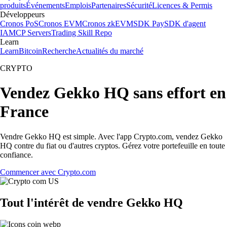
produits
Événements
Emplois
Partenaires
Sécurité
Licences & Permis
Développeurs
Cronos PoS
Cronos EVM
Cronos zkEVM
SDK Pay
SDK d'agent
IA
MCP Servers
Trading Skill Repo
Learn
Learn
Bitcoin
Recherche
Actualités du marché
CRYPTO
Vendez Gekko HQ sans effort en
France
Vendre Gekko HQ est simple. Avec l'app Crypto.com, vendez Gekko
HQ contre du fiat ou d'autres cryptos. Gérez votre portefeuille en toute
confiance.
Commencer avec Crypto.com
Tout l'intérêt de vendre Gekko HQ