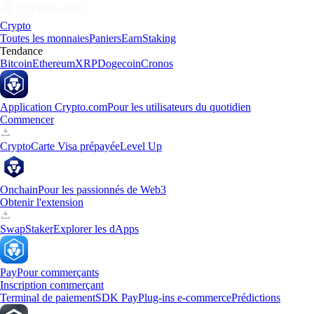
Crypto
Toutes les monnaies
Paniers
Earn
Staking
Tendance
Bitcoin
Ethereum
XRP
Dogecoin
Cronos
Application Crypto.com
Pour les utilisateurs du quotidien
Commencer
Crypto
Carte Visa prépayée
Level Up
Onchain
Pour les passionnés de Web3
Obtenir l'extension
Swap
Staker
Explorer les dApps
Pay
Pour commerçants
Inscription commerçant
Terminal de paiement
SDK Pay
Plug-ins e-commerce
Prédictions