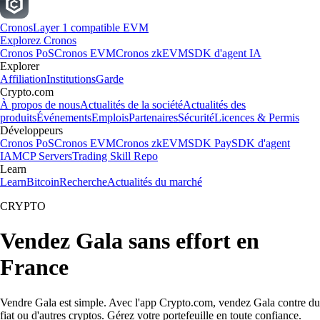
Cronos
Layer 1 compatible EVM
Explorez Cronos
Cronos PoS
Cronos EVM
Cronos zkEVM
SDK d'agent IA
Explorer
Affiliation
Institutions
Garde
Crypto.com
À propos de nous
Actualités de la société
Actualités des
produits
Événements
Emplois
Partenaires
Sécurité
Licences & Permis
Développeurs
Cronos PoS
Cronos EVM
Cronos zkEVM
SDK Pay
SDK d'agent
IA
MCP Servers
Trading Skill Repo
Learn
Learn
Bitcoin
Recherche
Actualités du marché
CRYPTO
Vendez Gala sans effort en
France
Vendre Gala est simple. Avec l'app Crypto.com, vendez Gala contre du
fiat ou d'autres cryptos. Gérez votre portefeuille en toute confiance.