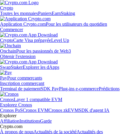
Crypto
Toutes les monnaies
Paniers
Earn
Staking
Application Crypto.com
Pour les utilisateurs du quotidien
Commencer
Crypto
Carte Visa prépayée
Level Up
Onchain
Pour les passionnés de Web3
Obtenir l'extension
Swap
Staker
Explorer les dApps
Pay
Pour commerçants
Inscription commerçant
Terminal de paiement
SDK Pay
Plug-ins e-commerce
Prédictions
Cronos
Layer 1 compatible EVM
Explorez Cronos
Cronos PoS
Cronos EVM
Cronos zkEVM
SDK d'agent IA
Explorer
Affiliation
Institutions
Garde
Crypto.com
À propos de nous
Actualités de la société
Actualités des