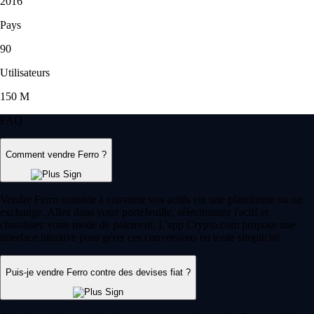
2016
Pays
90
Utilisateurs
150 M
FAQ
Comment vendre Ferro ?
Vendre Ferro consiste à convertir vos actifs via une plateforme ou un
exchange. Allez dans votre portefeuille, sélectionnez l'actif et
choisissez votre mode de paiement. L'app Crypto.com propose une
interface intuitive pour gérer ces conversions en toute simplicité.
Puis-je vendre Ferro contre des devises fiat ?