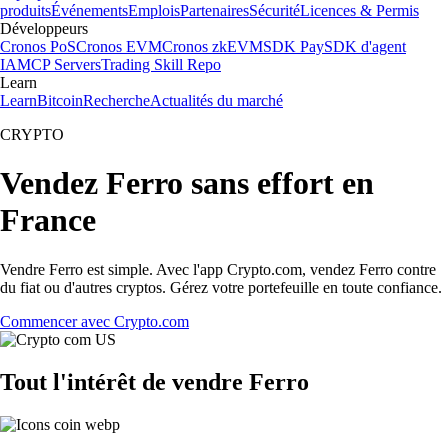
produits
Événements
Emplois
Partenaires
Sécurité
Licences & Permis
Développeurs
Cronos PoS
Cronos EVM
Cronos zkEVM
SDK Pay
SDK d'agent
IA
MCP Servers
Trading Skill Repo
Learn
Learn
Bitcoin
Recherche
Actualités du marché
CRYPTO
Vendez Ferro sans effort en
France
Vendre Ferro est simple. Avec l'app Crypto.com, vendez Ferro contre
du fiat ou d'autres cryptos. Gérez votre portefeuille en toute confiance.
Commencer avec Crypto.com
Tout l'intérêt de vendre Ferro