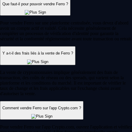
Que faut-il pour pouvoir vendre Ferro ?
Pour vendre Ferro sur une plateforme centralisée, vous devez d'abord
avoir un compte actif et validé. Cela nécessite généralement de
compléter un processus de vérification d'identité pour garantir la
sécurité et la conformité réglementaire avant toute transaction ou retrait.
Y a-t-il des frais liés à la vente de Ferro ?
La vente de cryptomonnaies implique généralement des frais de
transaction, des coûts de réseau ou des spreads, qui varient selon la
plateforme et les conditions du marché. Il est important de vérifier le
taux de change et les frais applicables sur l'exchange choisi avant
d'autoriser la vente.
Comment vendre Ferro sur l'app Crypto.com ?
Pour vendre Ferro sur l'app Crypto.com, ouvrez l'application et vérifiez