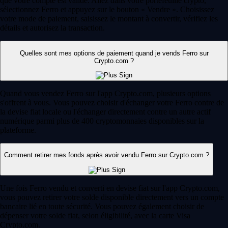
que votre compte est validé. Allez dans votre portefeuille crypto,
sélectionnez Ferro et appuyez sur le bouton « Vendre ». Choisissez
votre mode de paiement, saisissez le montant à convertir, vérifiez les
détails et autorisez la transaction.
Quelles sont mes options de paiement quand je vends Ferro sur
Crypto.com ?
Quand vous vendez Ferro sur l'app Crypto.com, plusieurs options
s'offrent à vous. Vous pouvez choisir d'échanger votre Ferro contre de
la devise fiat locale ou l'échanger directement contre un autre actif
numérique parmi plus de 400 cryptomonnaies disponibles sur la
plateforme.
Comment retirer mes fonds après avoir vendu Ferro sur Crypto.com ?
Une fois Ferro vendu et converti en devise fiat sur l'app Crypto.com,
vous pouvez retirer votre solde disponible directement vers un compte
bancaire lié en toute sécurité. Vous pouvez également choisir de
dépenser votre solde fiat, selon éligibilité, avec la carte Visa
Crypto.com.