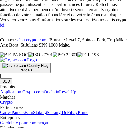
passées ne garantissent pas les performances futures. Réfléchissez
attentivement à la pertinence d’un investissement en actifs crypto en
fonction de votre situation financière et de votre tolérance au risque.
Vous trouverez plus d’informations sur les risques liés aux actifs crypto
ici
.
Contact :
chat.crypto.com
| Bureau : Level 7, Spinola Park, Triq Mikiel
Ang Borg, St Julians SPK 1000 Malte.
Français
|
USD
Produits
Application Crypto.com
Onchain
Level Up
Marchés
Crypto
Particularités
Cartes
Paniers
Earn
Staking
Staking DeFi
Pay
Prime
Entreprises
Garde
Pay pour commerçant
Développeurs