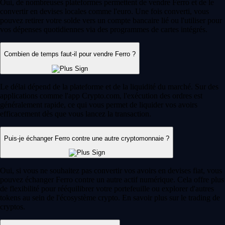
Oui, de nombreuses plateformes permettent de vendre Ferro et de le
convertir en devises locales comme l'euro. Une fois converti, vous
pouvez retirer votre solde vers un compte bancaire lié ou l'utiliser pour
vos dépenses quotidiennes via des programmes de cartes intégrés.
Combien de temps faut-il pour vendre Ferro ?
Le délai dépend de la plateforme et de la liquidité du marché. Sur des
applications comme l'app Crypto.com, l'exécution des ordres est
généralement rapide, ce qui vous permet de liquider vos avoirs
efficacement dès que vous lancez la transaction.
Puis-je échanger Ferro contre une autre cryptomonnaie ?
Oui, si vous ne souhaitez pas convertir vos avoirs en devises fiat, vous
pouvez échanger Ferro contre un autre actif numérique. Cela offre plus
de flexibilité pour rééquilibrer votre portefeuille ou explorer d'autres
tokens au sein de l'écosystème crypto. En savoir plus sur le trading de
cryptos.