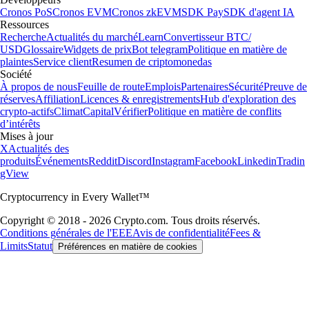
Cronos PoS
Cronos EVM
Cronos zkEVM
SDK Pay
SDK d'agent IA
Ressources
Recherche
Actualités du marché
Learn
Convertisseur BTC/
USD
Glossaire
Widgets de prix
Bot telegram
Politique en matière de
plaintes
Service client
Resumen de criptomonedas
Société
À propos de nous
Feuille de route
Emplois
Partenaires
Sécurité
Preuve de
réserves
Affiliation
Licences & enregistrements
Hub d'exploration des
crypto-actifs
Climat
Capital
Vérifier
Politique en matière de conflits
d’intérêts
Mises à jour
X
Actualités des
produits
Événements
Reddit
Discord
Instagram
Facebook
Linkedin
Tradin
gView
Cryptocurrency in Every Wallet™
Copyright © 2018 - 2026 Crypto.com. Tous droits réservés.
Conditions générales de l'EEE
Avis de confidentialité
Fees &
Limits
Statut
Préférences en matière de cookies