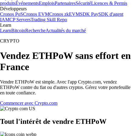
produits
Événements
Emplois
Partenaires
Sécurité
Licences & Permis
Développeurs
Cronos PoS
Cronos EVM
Cronos zkEVM
SDK Pay
SDK d'agent
IA
MCP Servers
Trading Skill Repo
Learn
Learn
Bitcoin
Recherche
Actualités du marché
CRYPTO
Vendez ETHPoW sans effort en
France
Vendre ETHPoW est simple. Avec l'app Crypto.com, vendez
ETHPoW contre du fiat ou d'autres cryptos. Gérez votre portefeuille
en toute confiance.
Commencer avec Crypto.com
Tout l'intérêt de vendre ETHPoW