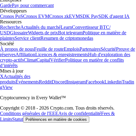
Garde
Pay pour commerçant
Développeurs
Cronos PoS
Cronos EVM
Cronos zkEVM
SDK Pay
SDK d'agent IA
Ressources
Recherche
Actualités du marché
Learn
Convertisseur BTC/
USD
Glossaire
Widgets de prix
Bot telegram
Politique en matière de
plaintes
Service client
Resumen de criptomonedas
Société
À propos de nous
Feuille de route
Emplois
Partenaires
Sécurité
Preuve de
réserves
Affiliation
Licences & enregistrements
Hub d'exploration des
crypto-actifs
Climat
Capital
Vérifier
Politique en matière de conflits
d’intérêts
Mises à jour
X
Actualités des
produits
Événements
Reddit
Discord
Instagram
Facebook
Linkedin
Tradin
gView
Cryptocurrency in Every Wallet™
Copyright © 2018 - 2026 Crypto.com. Tous droits réservés.
Conditions générales de l'EEE
Avis de confidentialité
Fees &
Limits
Statut
Préférences en matière de cookies