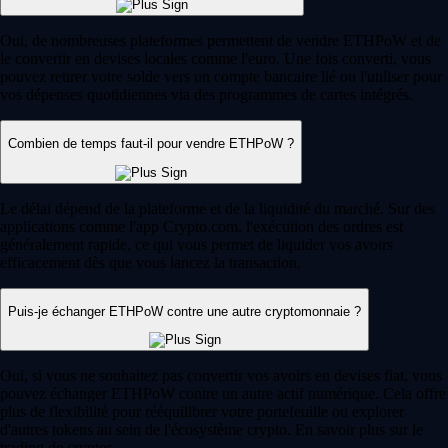
Oui, de nombreuses plateformes permettent de vendre ETHPoW et de
le convertir en devises locales comme l'euro. Une fois converti, vous
pouvez retirer votre solde vers un compte bancaire lié ou l'utiliser pour
vos dépenses quotidiennes via des programmes de cartes intégrés.
Combien de temps faut-il pour vendre ETHPoW ?
Le délai dépend de la plateforme et de la liquidité du marché. Sur des
applications comme l'app Crypto.com, l'exécution des ordres est
généralement rapide, ce qui vous permet de liquider vos avoirs
efficacement dès que vous lancez la transaction.
Puis-je échanger ETHPoW contre une autre cryptomonnaie ?
Oui, si vous ne souhaitez pas convertir vos avoirs en devises fiat, vous
pouvez échanger ETHPoW contre un autre actif numérique. Cela offre
plus de flexibilité pour rééquilibrer votre portefeuille ou explorer
d'autres tokens au sein de l'écosystème crypto. En savoir plus sur le
trading de cryptos.