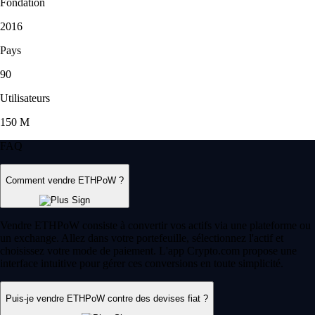
Fondation
2016
Pays
90
Utilisateurs
150 M
FAQ
Comment vendre ETHPoW ?
Vendre ETHPoW consiste à convertir vos actifs via une plateforme ou
un exchange. Allez dans votre portefeuille, sélectionnez l'actif et
choisissez votre mode de paiement. L'app Crypto.com propose une
interface intuitive pour gérer ces conversions en toute simplicité.
Puis-je vendre ETHPoW contre des devises fiat ?