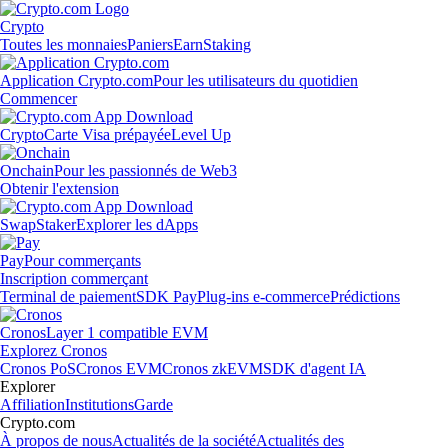
Crypto
Toutes les monnaies
Paniers
Earn
Staking
Application Crypto.com
Pour les utilisateurs du quotidien
Commencer
Crypto
Carte Visa prépayée
Level Up
Onchain
Pour les passionnés de Web3
Obtenir l'extension
Swap
Staker
Explorer les dApps
Pay
Pour commerçants
Inscription commerçant
Terminal de paiement
SDK Pay
Plug-ins e-commerce
Prédictions
Cronos
Layer 1 compatible EVM
Explorez Cronos
Cronos PoS
Cronos EVM
Cronos zkEVM
SDK d'agent IA
Explorer
Affiliation
Institutions
Garde
Crypto.com
À propos de nous
Actualités de la société
Actualités des