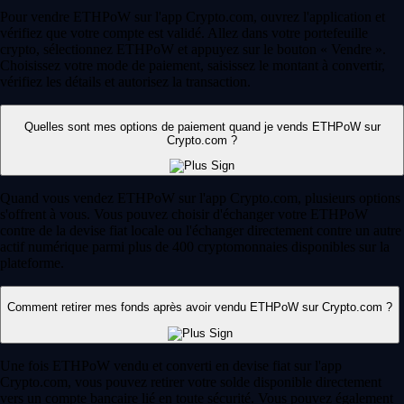
Pour vendre ETHPoW sur l'app Crypto.com, ouvrez l'application et
vérifiez que votre compte est validé. Allez dans votre portefeuille
crypto, sélectionnez ETHPoW et appuyez sur le bouton « Vendre ».
Choisissez votre mode de paiement, saisissez le montant à convertir,
vérifiez les détails et autorisez la transaction.
Quelles sont mes options de paiement quand je vends ETHPoW sur
Crypto.com ?
Quand vous vendez ETHPoW sur l'app Crypto.com, plusieurs options
s'offrent à vous. Vous pouvez choisir d'échanger votre ETHPoW
contre de la devise fiat locale ou l'échanger directement contre un autre
actif numérique parmi plus de 400 cryptomonnaies disponibles sur la
plateforme.
Comment retirer mes fonds après avoir vendu ETHPoW sur Crypto.com ?
Une fois ETHPoW vendu et converti en devise fiat sur l'app
Crypto.com, vous pouvez retirer votre solde disponible directement
vers un compte bancaire lié en toute sécurité. Vous pouvez également