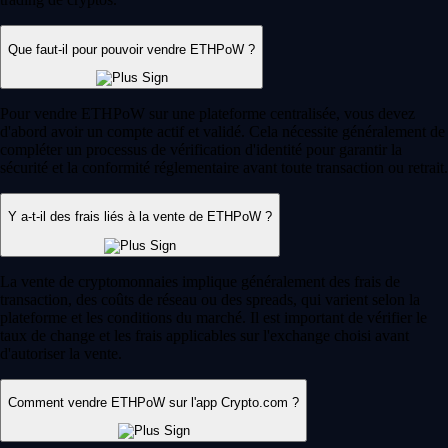
Que faut-il pour pouvoir vendre ETHPoW ?
Pour vendre ETHPoW sur une plateforme centralisée, vous devez
d'abord avoir un compte actif et validé. Cela nécessite généralement de
compléter un processus de vérification d'identité pour garantir la
sécurité et la conformité réglementaire avant toute transaction ou retrait.
Y a-t-il des frais liés à la vente de ETHPoW ?
La vente de cryptomonnaies implique généralement des frais de
transaction, des coûts de réseau ou des spreads, qui varient selon la
plateforme et les conditions du marché. Il est important de vérifier le
taux de change et les frais applicables sur l'exchange choisi avant
d'autoriser la vente.
Comment vendre ETHPoW sur l'app Crypto.com ?