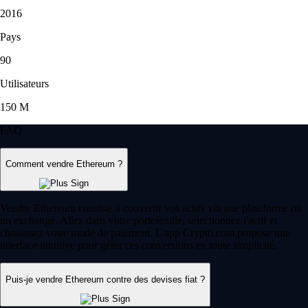
2016
Pays
90
Utilisateurs
150 M
FAQ
Comment vendre Ethereum ?
Vendre Ethereum consiste à convertir vos actifs via une plateforme ou
un exchange. Allez dans votre portefeuille, sélectionnez l'actif et
choisissez votre mode de paiement. L'app Crypto.com propose une
interface intuitive pour gérer ces conversions en toute simplicité.
Puis-je vendre Ethereum contre des devises fiat ?