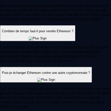
Oui, de nombreuses plateformes permettent de vendre Ethereum et de
le convertir en devises locales comme l'euro. Une fois converti, vous
pouvez retirer votre solde vers un compte bancaire lié ou l'utiliser pour
vos dépenses quotidiennes via des programmes de cartes intégrés.
Combien de temps faut-il pour vendre Ethereum ?
Le délai dépend de la plateforme et de la liquidité du marché. Sur des
applications comme l'app Crypto.com, l'exécution des ordres est
généralement rapide, ce qui vous permet de liquider vos avoirs
efficacement dès que vous lancez la transaction.
Puis-je échanger Ethereum contre une autre cryptomonnaie ?
Oui, si vous ne souhaitez pas convertir vos avoirs en devises fiat, vous
pouvez échanger Ethereum contre un autre actif numérique. Cela offre
plus de flexibilité pour rééquilibrer votre portefeuille ou explorer
d'autres tokens au sein de l'écosystème crypto. En savoir plus sur le
trading de cryptos.