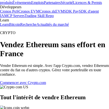
produits
Événements
Emplois
Partenaires
Sécurité
Licences & Permis
Développeurs
Cronos PoS
Cronos EVM
Cronos zkEVM
SDK Pay
SDK d'agent
IA
MCP Servers
Trading Skill Repo
Learn
Learn
Bitcoin
Recherche
Actualités du marché
CRYPTO
Vendez Ethereum sans effort en
France
Vendre Ethereum est simple. Avec l'app Crypto.com, vendez Ethereum
contre du fiat ou d'autres cryptos. Gérez votre portefeuille en toute
confiance.
Commencer avec Crypto.com
Tout l'intérêt de vendre Ethereum