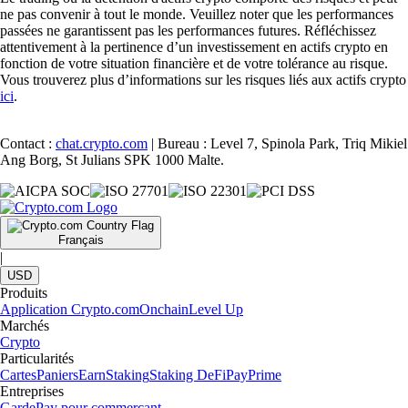
ne pas convenir à tout le monde. Veuillez noter que les performances
passées ne garantissent pas les performances futures. Réfléchissez
attentivement à la pertinence d’un investissement en actifs crypto en
fonction de votre situation financière et de votre tolérance au risque.
Vous trouverez plus d’informations sur les risques liés aux actifs crypto
ici
.
Contact :
chat.crypto.com
| Bureau : Level 7, Spinola Park, Triq Mikiel
Ang Borg, St Julians SPK 1000 Malte.
Français
|
USD
Produits
Application Crypto.com
Onchain
Level Up
Marchés
Crypto
Particularités
Cartes
Paniers
Earn
Staking
Staking DeFi
Pay
Prime
Entreprises
Garde
Pay pour commerçant