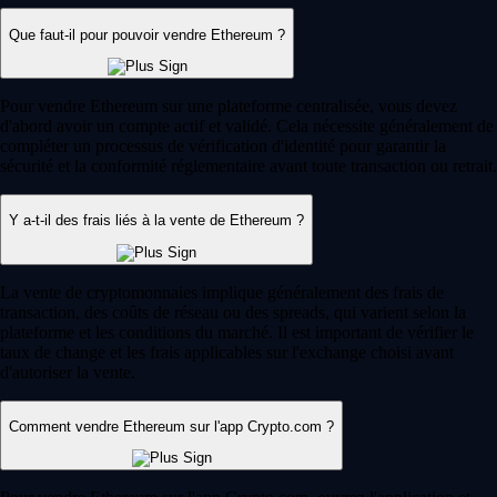
Que faut-il pour pouvoir vendre Ethereum ?
Pour vendre Ethereum sur une plateforme centralisée, vous devez
d'abord avoir un compte actif et validé. Cela nécessite généralement de
compléter un processus de vérification d'identité pour garantir la
sécurité et la conformité réglementaire avant toute transaction ou retrait.
Y a-t-il des frais liés à la vente de Ethereum ?
La vente de cryptomonnaies implique généralement des frais de
transaction, des coûts de réseau ou des spreads, qui varient selon la
plateforme et les conditions du marché. Il est important de vérifier le
taux de change et les frais applicables sur l'exchange choisi avant
d'autoriser la vente.
Comment vendre Ethereum sur l'app Crypto.com ?