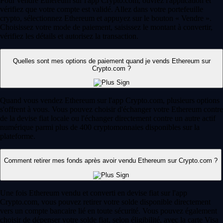
Pour vendre Ethereum sur l'app Crypto.com, ouvrez l'application et
vérifiez que votre compte est validé. Allez dans votre portefeuille
crypto, sélectionnez Ethereum et appuyez sur le bouton « Vendre ».
Choisissez votre mode de paiement, saisissez le montant à convertir,
vérifiez les détails et autorisez la transaction.
Quelles sont mes options de paiement quand je vends Ethereum sur
Crypto.com ?
Quand vous vendez Ethereum sur l'app Crypto.com, plusieurs options
s'offrent à vous. Vous pouvez choisir d'échanger votre Ethereum contre
de la devise fiat locale ou l'échanger directement contre un autre actif
numérique parmi plus de 400 cryptomonnaies disponibles sur la
plateforme.
Comment retirer mes fonds après avoir vendu Ethereum sur Crypto.com ?
Une fois Ethereum vendu et converti en devise fiat sur l'app
Crypto.com, vous pouvez retirer votre solde disponible directement
vers un compte bancaire lié en toute sécurité. Vous pouvez également
choisir de dépenser votre solde fiat, selon éligibilité, avec la carte Visa