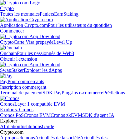
Crypto
Toutes les monnaies
Paniers
Earn
Staking
Application Crypto.com
Pour les utilisateurs du quotidien
Commencer
Crypto
Carte Visa prépayée
Level Up
Onchain
Pour les passionnés de Web3
Obtenir l'extension
Swap
Staker
Explorer les dApps
Pay
Pour commerçants
Inscription commerçant
Terminal de paiement
SDK Pay
Plug-ins e-commerce
Prédictions
Cronos
Layer 1 compatible EVM
Explorez Cronos
Cronos PoS
Cronos EVM
Cronos zkEVM
SDK d'agent IA
Explorer
Affiliation
Institutions
Garde
Crypto.com
À propos de nous
Actualités de la société
Actualités des