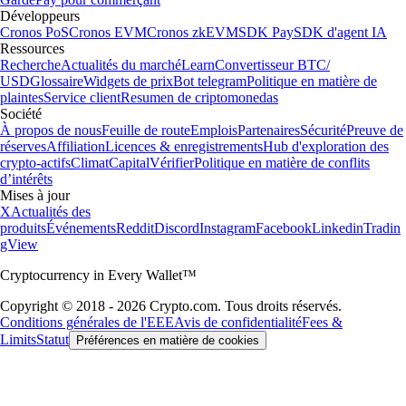
Développeurs
Cronos PoS
Cronos EVM
Cronos zkEVM
SDK Pay
SDK d'agent IA
Ressources
Recherche
Actualités du marché
Learn
Convertisseur BTC/
USD
Glossaire
Widgets de prix
Bot telegram
Politique en matière de
plaintes
Service client
Resumen de criptomonedas
Société
À propos de nous
Feuille de route
Emplois
Partenaires
Sécurité
Preuve de
réserves
Affiliation
Licences & enregistrements
Hub d'exploration des
crypto-actifs
Climat
Capital
Vérifier
Politique en matière de conflits
d’intérêts
Mises à jour
X
Actualités des
produits
Événements
Reddit
Discord
Instagram
Facebook
Linkedin
Tradin
gView
Cryptocurrency in Every Wallet™
Copyright © 2018 - 2026 Crypto.com. Tous droits réservés.
Conditions générales de l'EEE
Avis de confidentialité
Fees &
Limits
Statut
Préférences en matière de cookies