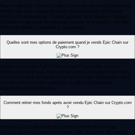
Pour vendre Epic Chain sur l'app Crypto.com, ouvrez l'application et
vérifiez que votre compte est validé. Allez dans votre portefeuille
crypto, sélectionnez Epic Chain et appuyez sur le bouton « Vendre ».
Choisissez votre mode de paiement, saisissez le montant à convertir,
vérifiez les détails et autorisez la transaction.
Quelles sont mes options de paiement quand je vends Epic Chain sur
Crypto.com ?
Quand vous vendez Epic Chain sur l'app Crypto.com, plusieurs
options s'offrent à vous. Vous pouvez choisir d'échanger votre Epic
Chain contre de la devise fiat locale ou l'échanger directement contre
un autre actif numérique parmi plus de 400 cryptomonnaies
disponibles sur la plateforme.
Comment retirer mes fonds après avoir vendu Epic Chain sur Crypto.com
?
Une fois Epic Chain vendu et converti en devise fiat sur l'app
Crypto.com, vous pouvez retirer votre solde disponible directement