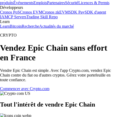
produits
Événements
Emplois
Partenaires
Sécurité
Licences & Permis
Développeurs
Cronos PoS
Cronos EVM
Cronos zkEVM
SDK Pay
SDK d'agent
IA
MCP Servers
Trading Skill Repo
Learn
Learn
Bitcoin
Recherche
Actualités du marché
CRYPTO
Vendez Epic Chain sans effort
en France
Vendre Epic Chain est simple. Avec l'app Crypto.com, vendez Epic
Chain contre du fiat ou d'autres cryptos. Gérez votre portefeuille en
toute confiance.
Commencer avec Crypto.com
Tout l'intérêt de vendre Epic Chain