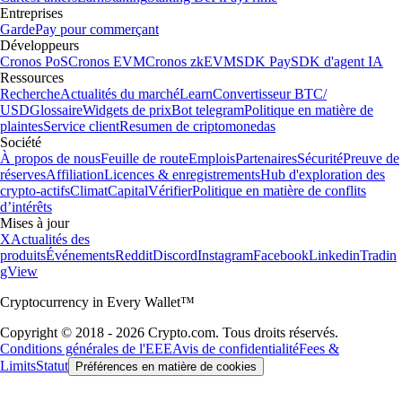
Entreprises
Garde
Pay pour commerçant
Développeurs
Cronos PoS
Cronos EVM
Cronos zkEVM
SDK Pay
SDK d'agent IA
Ressources
Recherche
Actualités du marché
Learn
Convertisseur BTC/
USD
Glossaire
Widgets de prix
Bot telegram
Politique en matière de
plaintes
Service client
Resumen de criptomonedas
Société
À propos de nous
Feuille de route
Emplois
Partenaires
Sécurité
Preuve de
réserves
Affiliation
Licences & enregistrements
Hub d'exploration des
crypto-actifs
Climat
Capital
Vérifier
Politique en matière de conflits
d’intérêts
Mises à jour
X
Actualités des
produits
Événements
Reddit
Discord
Instagram
Facebook
Linkedin
Tradin
gView
Cryptocurrency in Every Wallet™
Copyright © 2018 - 2026 Crypto.com. Tous droits réservés.
Conditions générales de l'EEE
Avis de confidentialité
Fees &
Limits
Statut
Préférences en matière de cookies