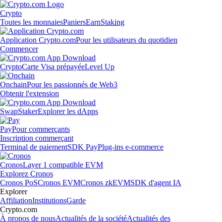
Crypto
Toutes les monnaies
Paniers
Earn
Staking
Application Crypto.com
Pour les utilisateurs du quotidien
Commencer
Crypto
Carte Visa prépayée
Level Up
Onchain
Pour les passionnés de Web3
Obtenir l'extension
Swap
Staker
Explorer les dApps
Pay
Pour commerçants
Inscription commerçant
Terminal de paiement
SDK Pay
Plug-ins e-commerce
Cronos
Layer 1 compatible EVM
Explorez Cronos
Cronos PoS
Cronos EVM
Cronos zkEVM
SDK d'agent IA
Explorer
Affiliation
Institutions
Garde
Crypto.com
À propos de nous
Actualités de la société
Actualités des