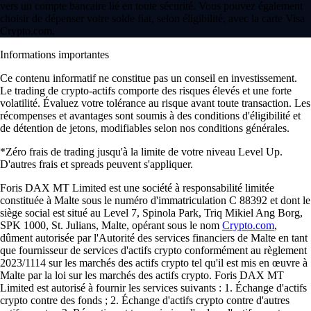
vers un compte bancaire lié en toute sécurité. Vous pouvez également
choisir de dépenser votre solde fiat, selon éligibilité, avec la carte Visa
Crypto.com.
Informations importantes
Ce contenu informatif ne constitue pas un conseil en investissement.
Le trading de crypto-actifs comporte des risques élevés et une forte
volatilité. Évaluez votre tolérance au risque avant toute transaction. Les
récompenses et avantages sont soumis à des conditions d'éligibilité et
de détention de jetons, modifiables selon nos conditions générales.
*Zéro frais de trading jusqu'à la limite de votre niveau Level Up.
D'autres frais et spreads peuvent s'appliquer.
Foris DAX MT Limited est une société à responsabilité limitée
constituée à Malte sous le numéro d'immatriculation C 88392 et dont le
siège social est situé au Level 7, Spinola Park, Triq Mikiel Ang Borg,
SPK 1000, St. Julians, Malte, opérant sous le nom
Crypto.com
,
dûment autorisée par l'Autorité des services financiers de Malte en tant
que fournisseur de services d'actifs crypto conformément au règlement
2023/1114 sur les marchés des actifs crypto tel qu'il est mis en œuvre à
Malte par la loi sur les marchés des actifs crypto. Foris DAX MT
Limited est autorisé à fournir les services suivants : 1. Échange d'actifs
crypto contre des fonds ; 2. Échange d'actifs crypto contre d'autres