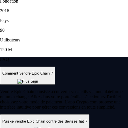
Fondation
2016
Pays
90
Utilisateurs
150 M
FAQ
Comment vendre Epic Chain ?
Vendre Epic Chain consiste à convertir vos actifs via une plateforme
ou un exchange. Allez dans votre portefeuille, sélectionnez l'actif et
choisissez votre mode de paiement. L'app Crypto.com propose une
interface intuitive pour gérer ces conversions en toute simplicité.
Puis-je vendre Epic Chain contre des devises fiat ?