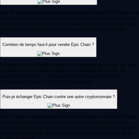
Oui, de nombreuses plateformes permettent de vendre Epic Chain et de
le convertir en devises locales comme l'euro. Une fois converti, vous
pouvez retirer votre solde vers un compte bancaire lié ou l'utiliser pour
vos dépenses quotidiennes via des programmes de cartes intégrés.
Combien de temps faut-il pour vendre Epic Chain ?
Le délai dépend de la plateforme et de la liquidité du marché. Sur des
applications comme l'app Crypto.com, l'exécution des ordres est
généralement rapide, ce qui vous permet de liquider vos avoirs
efficacement dès que vous lancez la transaction.
Puis-je échanger Epic Chain contre une autre cryptomonnaie ?
Oui, si vous ne souhaitez pas convertir vos avoirs en devises fiat, vous
pouvez échanger Epic Chain contre un autre actif numérique. Cela
offre plus de flexibilité pour rééquilibrer votre portefeuille ou explorer
d'autres tokens au sein de l'écosystème crypto. En savoir plus sur le
trading de cryptos.