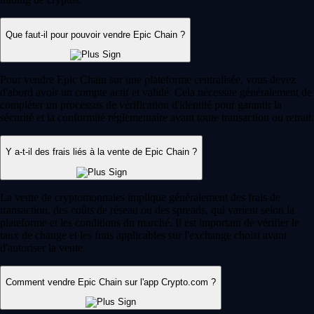
Que faut-il pour pouvoir vendre Epic Chain ?
Pour vendre Epic Chain sur une plateforme centralisée, vous devez
d'abord avoir un compte actif et validé. Cela nécessite généralement de
compléter un processus de vérification d'identité pour garantir la
sécurité et la conformité réglementaire avant toute transaction ou retrait.
Y a-t-il des frais liés à la vente de Epic Chain ?
La vente de cryptomonnaies implique généralement des frais de
transaction, des coûts de réseau ou des spreads, qui varient selon la
plateforme et les conditions du marché. Il est important de vérifier le
taux de change et les frais applicables sur l'exchange choisi avant
d'autoriser la vente.
Comment vendre Epic Chain sur l'app Crypto.com ?