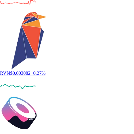
RVN
$
0.003082
+
0.27
%