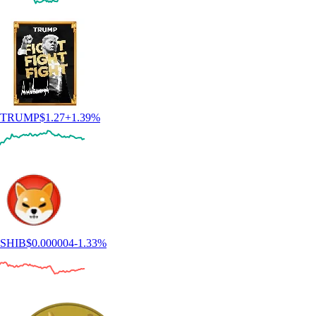
TRUMP
$
1.27
+
1.39
%
SHIB
$
0.000004
-1.33
%