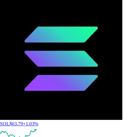
SOL
$
63.79
+
1.03
%