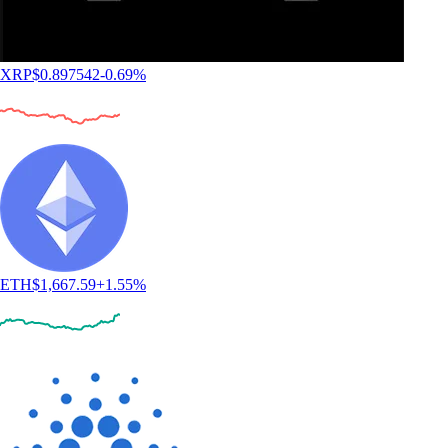
XRP
$
0.897542
-0.69
%
ETH
$
1,667.59
+
1.55
%