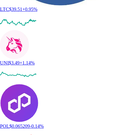
LTC
$
39.51
+
0.95
%
UNI
$
3.49
+
1.14
%
POL
$
0.065209
-0.14
%