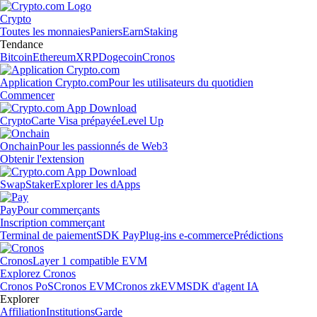
Crypto
Toutes les monnaies
Paniers
Earn
Staking
Tendance
Bitcoin
Ethereum
XRP
Dogecoin
Cronos
Application Crypto.com
Pour les utilisateurs du quotidien
Commencer
Crypto
Carte Visa prépayée
Level Up
Onchain
Pour les passionnés de Web3
Obtenir l'extension
Swap
Staker
Explorer les dApps
Pay
Pour commerçants
Inscription commerçant
Terminal de paiement
SDK Pay
Plug-ins e-commerce
Prédictions
Cronos
Layer 1 compatible EVM
Explorez Cronos
Cronos PoS
Cronos EVM
Cronos zkEVM
SDK d'agent IA
Explorer
Affiliation
Institutions
Garde