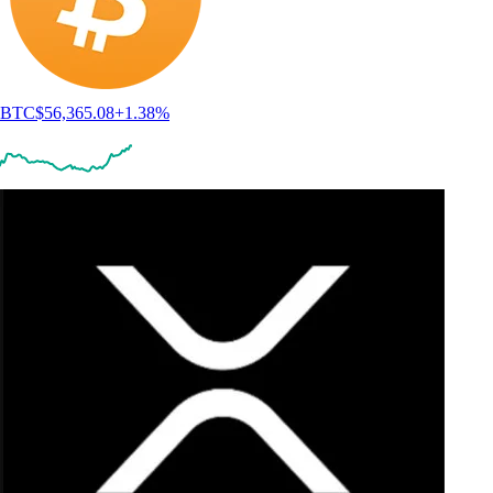
BTC
$
56,365.08
+
1.38
%