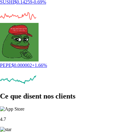
SUSHI
$
0.14259
-0.69
%
PEPE
$
0.000002
+
1.66
%
Ce que disent nos clients
4.7