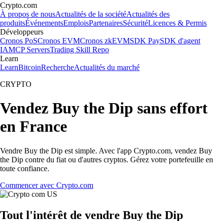
Crypto.com
À propos de nous
Actualités de la société
Actualités des
produits
Événements
Emplois
Partenaires
Sécurité
Licences & Permis
Développeurs
Cronos PoS
Cronos EVM
Cronos zkEVM
SDK Pay
SDK d'agent
IA
MCP Servers
Trading Skill Repo
Learn
Learn
Bitcoin
Recherche
Actualités du marché
CRYPTO
Vendez Buy the Dip sans effort
en France
Vendre Buy the Dip est simple. Avec l'app Crypto.com, vendez Buy
the Dip contre du fiat ou d'autres cryptos. Gérez votre portefeuille en
toute confiance.
Commencer avec Crypto.com
Tout l'intérêt de vendre Buy the Dip