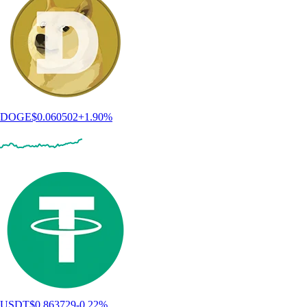
DOGE
$
0.060502
+
1.90
%
USDT
$
0.863729
-0.22
%