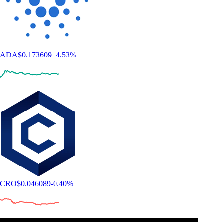
ADA
$
0.173609
+
4.53
%
CRO
$
0.046089
-0.40
%