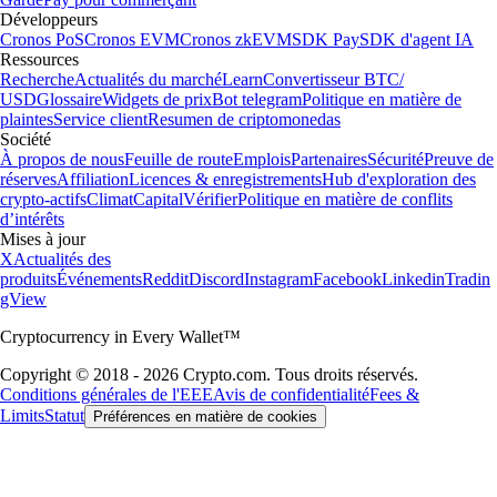
Développeurs
Cronos PoS
Cronos EVM
Cronos zkEVM
SDK Pay
SDK d'agent IA
Ressources
Recherche
Actualités du marché
Learn
Convertisseur BTC/
USD
Glossaire
Widgets de prix
Bot telegram
Politique en matière de
plaintes
Service client
Resumen de criptomonedas
Société
À propos de nous
Feuille de route
Emplois
Partenaires
Sécurité
Preuve de
réserves
Affiliation
Licences & enregistrements
Hub d'exploration des
crypto-actifs
Climat
Capital
Vérifier
Politique en matière de conflits
d’intérêts
Mises à jour
X
Actualités des
produits
Événements
Reddit
Discord
Instagram
Facebook
Linkedin
Tradin
gView
Cryptocurrency in Every Wallet™
Copyright © 2018 - 2026 Crypto.com. Tous droits réservés.
Conditions générales de l'EEE
Avis de confidentialité
Fees &
Limits
Statut
Préférences en matière de cookies