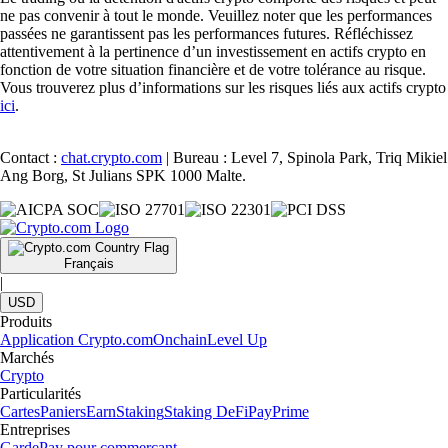
ne pas convenir à tout le monde. Veuillez noter que les performances
passées ne garantissent pas les performances futures. Réfléchissez
attentivement à la pertinence d’un investissement en actifs crypto en
fonction de votre situation financière et de votre tolérance au risque.
Vous trouverez plus d’informations sur les risques liés aux actifs crypto
ici
.
Contact :
chat.crypto.com
| Bureau : Level 7, Spinola Park, Triq Mikiel
Ang Borg, St Julians SPK 1000 Malte.
Français
|
USD
Produits
Application Crypto.com
Onchain
Level Up
Marchés
Crypto
Particularités
Cartes
Paniers
Earn
Staking
Staking DeFi
Pay
Prime
Entreprises
Garde
Pay pour commerçant