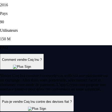
2016
Pays
90
Utilisateurs
150 M
FAQ
Comment vendre Coq Inu ?
Vendre Coq Inu consiste à convertir vos actifs via une plateforme ou
un exchange. Allez dans votre portefeuille, sélectionnez l'actif et
choisissez votre mode de paiement. L'app Crypto.com propose une
interface intuitive pour gérer ces conversions en toute simplicité.
Puis-je vendre Coq Inu contre des devises fiat ?