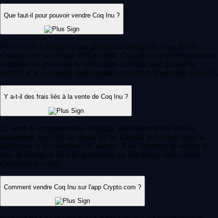
Que faut-il pour pouvoir vendre Coq Inu ?
Pour vendre Coq Inu sur une plateforme centralisée, vous devez
d'abord avoir un compte actif et validé. Cela nécessite généralement de
compléter un processus de vérification d'identité pour garantir la
sécurité et la conformité réglementaire avant toute transaction ou retrait.
Y a-t-il des frais liés à la vente de Coq Inu ?
La vente de cryptomonnaies implique généralement des frais de
transaction, des coûts de réseau ou des spreads, qui varient selon la
plateforme et les conditions du marché. Il est important de vérifier le
taux de change et les frais applicables sur l'exchange choisi avant
d'autoriser la vente.
Comment vendre Coq Inu sur l'app Crypto.com ?