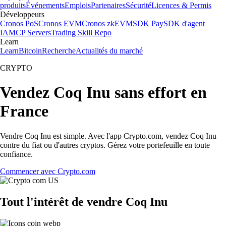
produits
Événements
Emplois
Partenaires
Sécurité
Licences & Permis
Développeurs
Cronos PoS
Cronos EVM
Cronos zkEVM
SDK Pay
SDK d'agent
IA
MCP Servers
Trading Skill Repo
Learn
Learn
Bitcoin
Recherche
Actualités du marché
CRYPTO
Vendez Coq Inu sans effort en
France
Vendre Coq Inu est simple. Avec l'app Crypto.com, vendez Coq Inu
contre du fiat ou d'autres cryptos. Gérez votre portefeuille en toute
confiance.
Commencer avec Crypto.com
Tout l'intérêt de vendre Coq Inu