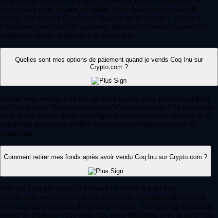
Pour vendre Coq Inu sur l'app Crypto.com, ouvrez l'application et
vérifiez que votre compte est validé. Allez dans votre portefeuille
crypto, sélectionnez Coq Inu et appuyez sur le bouton « Vendre ».
Choisissez votre mode de paiement, saisissez le montant à convertir,
vérifiez les détails et autorisez la transaction.
Quelles sont mes options de paiement quand je vends Coq Inu sur
Crypto.com ?
Quand vous vendez Coq Inu sur l'app Crypto.com, plusieurs options
s'offrent à vous. Vous pouvez choisir d'échanger votre Coq Inu contre
de la devise fiat locale ou l'échanger directement contre un autre actif
numérique parmi plus de 400 cryptomonnaies disponibles sur la
plateforme.
Comment retirer mes fonds après avoir vendu Coq Inu sur Crypto.com ?
Une fois Coq Inu vendu et converti en devise fiat sur l'app
Crypto.com, vous pouvez retirer votre solde disponible directement
vers un compte bancaire lié en toute sécurité. Vous pouvez également
choisir de dépenser votre solde fiat, selon éligibilité, avec la carte Visa