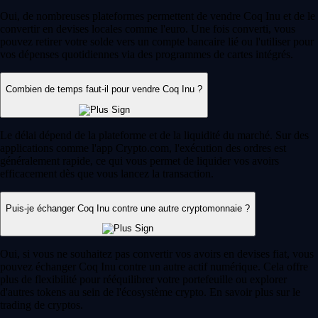
Oui, de nombreuses plateformes permettent de vendre Coq Inu et de le
convertir en devises locales comme l'euro. Une fois converti, vous
pouvez retirer votre solde vers un compte bancaire lié ou l'utiliser pour
vos dépenses quotidiennes via des programmes de cartes intégrés.
Combien de temps faut-il pour vendre Coq Inu ?
Le délai dépend de la plateforme et de la liquidité du marché. Sur des
applications comme l'app Crypto.com, l'exécution des ordres est
généralement rapide, ce qui vous permet de liquider vos avoirs
efficacement dès que vous lancez la transaction.
Puis-je échanger Coq Inu contre une autre cryptomonnaie ?
Oui, si vous ne souhaitez pas convertir vos avoirs en devises fiat, vous
pouvez échanger Coq Inu contre un autre actif numérique. Cela offre
plus de flexibilité pour rééquilibrer votre portefeuille ou explorer
d'autres tokens au sein de l'écosystème crypto. En savoir plus sur le
trading de cryptos.