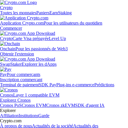
Crypto
Toutes les monnaies
Paniers
Earn
Staking
Application Crypto.com
Pour les utilisateurs du quotidien
Commencer
Crypto
Carte Visa prépayée
Level Up
Onchain
Pour les passionnés de Web3
Obtenir l'extension
Swap
Staker
Explorer les dApps
Pay
Pour commerçants
Inscription commerçant
Terminal de paiement
SDK Pay
Plug-ins e-commerce
Prédictions
Cronos
Layer 1 compatible EVM
Explorez Cronos
Cronos PoS
Cronos EVM
Cronos zkEVM
SDK d'agent IA
Explorer
Affiliation
Institutions
Garde
Crypto.com
À propos de nous
Actualités de la société
Actualités des