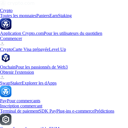
Crypto
Toutes les monnaies
Paniers
Earn
Staking
Application Crypto.com
Pour les utilisateurs du quotidien
Commencer
Crypto
Carte Visa prépayée
Level Up
Onchain
Pour les passionnés de Web3
Obtenir l'extension
Swap
Staker
Explorer les dApps
Pay
Pour commerçants
Inscription commerçant
Terminal de paiement
SDK Pay
Plug-ins e-commerce
Prédictions