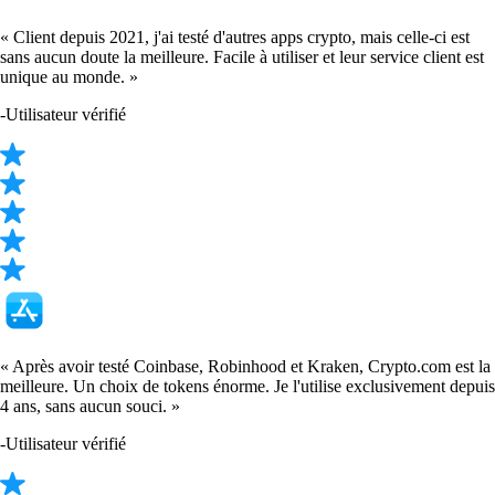
XRP
$
0.892192
-0.06
%
ETH
$
1,654.22
+
0.37
%
CRO
$
0.043611
-5.36
%
ADA
$
0.173445
+
0.17
%
SOL
$
63.86
+
1.39
%