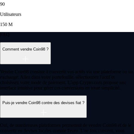
-
Utilisateur vérifié
« J'utilise l'app depuis 5 ans. Elle était déjà simple et axée crypto, mais
l'ajout des actions et des marchés de prédiction est un vrai plus.
L'interface reste fluide et très intuitive. »
-
Utilisateur vérifié
Ces avis sont personnels et non rémunérés sans garantie de résultats
futurs. Les délais du service client peuvent varier. Tout investissement
comporte des risques et la valeur peut monter ou descendre.
Télécharger l'app