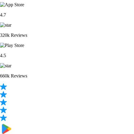
BTC
$
56,119.05
+
0.66
%
PENGU
$
0.005279
+
1.54
%