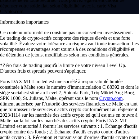
2016
Pays
90
Utilisateurs
150 M
FAQ
Comment vendre Coin98 ?
Vendre Coin98 consiste à convertir vos actifs via une plateforme ou un
exchange. Allez dans votre portefeuille, sélectionnez l'actif et
choisissez votre mode de paiement. L'app Crypto.com propose une
interface intuitive pour gérer ces conversions en toute simplicité.
Puis-je vendre Coin98 contre des devises fiat ?