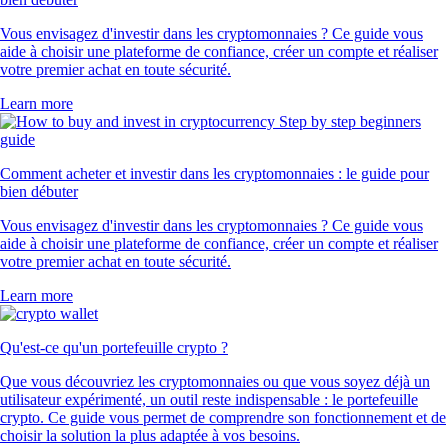
Ce que disent nos clients
4.7
320k Reviews
4.5
660k Reviews