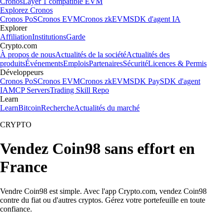
Cronos
Layer 1 compatible EVM
Explorez Cronos
Cronos PoS
Cronos EVM
Cronos zkEVM
SDK d'agent IA
Explorer
Affiliation
Institutions
Garde
Crypto.com
À propos de nous
Actualités de la société
Actualités des
produits
Événements
Emplois
Partenaires
Sécurité
Licences & Permis
Développeurs
Cronos PoS
Cronos EVM
Cronos zkEVM
SDK Pay
SDK d'agent
IA
MCP Servers
Trading Skill Repo
Learn
Learn
Bitcoin
Recherche
Actualités du marché
CRYPTO
Vendez Coin98 sans effort en
France
Vendre Coin98 est simple. Avec l'app Crypto.com, vendez Coin98
contre du fiat ou d'autres cryptos. Gérez votre portefeuille en toute
confiance.