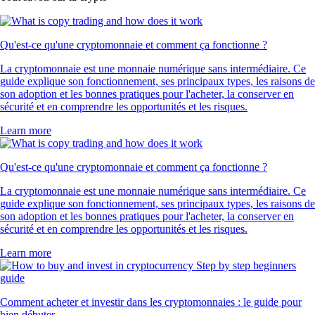
LTC
$
39.40
-0.15
%
SUSHI
$
0.145826
+
1.76
%
RVN
$
0.003067
-0.51
%
POL
$
0.064845
-0.17
%
UNI
$
3.46
-0.90
%