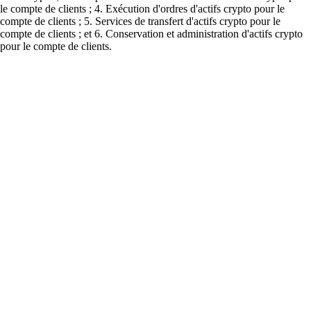
Oui, de nombreuses plateformes permettent de vendre Coin98 et de le
convertir en devises locales comme l'euro. Une fois converti, vous
pouvez retirer votre solde vers un compte bancaire lié ou l'utiliser pour
vos dépenses quotidiennes via des programmes de cartes intégrés.
Combien de temps faut-il pour vendre Coin98 ?
Le délai dépend de la plateforme et de la liquidité du marché. Sur des
applications comme l'app Crypto.com, l'exécution des ordres est
généralement rapide, ce qui vous permet de liquider vos avoirs
efficacement dès que vous lancez la transaction.
Puis-je échanger Coin98 contre une autre cryptomonnaie ?
Oui, si vous ne souhaitez pas convertir vos avoirs en devises fiat, vous
pouvez échanger Coin98 contre un autre actif numérique. Cela offre
plus de flexibilité pour rééquilibrer votre portefeuille ou explorer