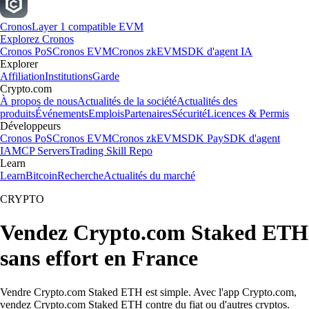
Cronos
Layer 1 compatible EVM
Explorez Cronos
Cronos PoS
Cronos EVM
Cronos zkEVM
SDK d'agent IA
Explorer
Affiliation
Institutions
Garde
Crypto.com
À propos de nous
Actualités de la société
Actualités des
produits
Événements
Emplois
Partenaires
Sécurité
Licences & Permis
Développeurs
Cronos PoS
Cronos EVM
Cronos zkEVM
SDK Pay
SDK d'agent
IA
MCP Servers
Trading Skill Repo
Learn
Learn
Bitcoin
Recherche
Actualités du marché
CRYPTO
Vendez Crypto.com Staked ETH
sans effort en France
Vendre Crypto.com Staked ETH est simple. Avec l'app Crypto.com,
vendez Crypto.com Staked ETH contre du fiat ou d'autres cryptos.