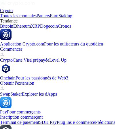
Crypto
Toutes les monnaies
Paniers
Earn
Staking
Tendance
Bitcoin
Ethereum
XRP
Dogecoin
Cronos
Application Crypto.com
Pour les utilisateurs du quotidien
Commencer
Crypto
Carte Visa prépayée
Level Up
Onchain
Pour les passionnés de Web3
Obtenir l'extension
Swap
Staker
Explorer les dApps
Pay
Pour commerçants
Inscription commerçant
Terminal de paiement
SDK Pay
Plug-ins e-commerce
Prédictions