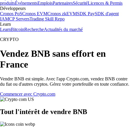
produits
Événements
Emplois
Partenaires
Sécurité
Licences & Permis
Développeurs
Cronos PoS
Cronos EVM
Cronos zkEVM
SDK Pay
SDK d'agent
IA
MCP Servers
Trading Skill Repo
Learn
Learn
Bitcoin
Recherche
Actualités du marché
CRYPTO
Vendez BNB sans effort en
France
Vendre BNB est simple. Avec l'app Crypto.com, vendez BNB contre
du fiat ou d'autres cryptos. Gérez votre portefeuille en toute confiance.
Commencer avec Crypto.com
Tout l'intérêt de vendre BNB