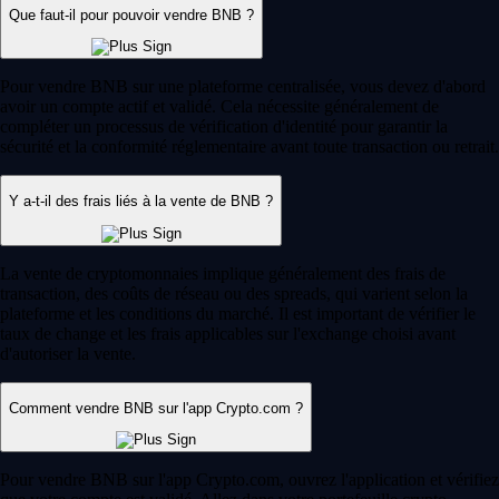
Que faut-il pour pouvoir vendre BNB ?
Pour vendre BNB sur une plateforme centralisée, vous devez d'abord
avoir un compte actif et validé. Cela nécessite généralement de
compléter un processus de vérification d'identité pour garantir la
sécurité et la conformité réglementaire avant toute transaction ou retrait.
Y a-t-il des frais liés à la vente de BNB ?
La vente de cryptomonnaies implique généralement des frais de
transaction, des coûts de réseau ou des spreads, qui varient selon la
plateforme et les conditions du marché. Il est important de vérifier le
taux de change et les frais applicables sur l'exchange choisi avant
d'autoriser la vente.
Comment vendre BNB sur l'app Crypto.com ?
Pour vendre BNB sur l'app Crypto.com, ouvrez l'application et vérifiez