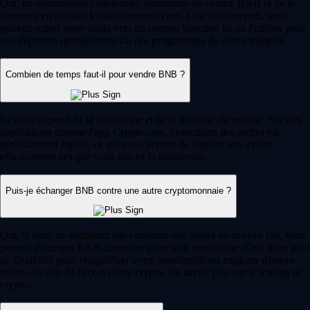
Oui, de nombreuses plateformes permettent de vendre BNB et de le
convertir en devises locales comme l'euro. Une fois converti, vous
pouvez retirer votre solde vers un compte bancaire lié ou l'utiliser pour
vos dépenses quotidiennes via des programmes de cartes intégrés.
Combien de temps faut-il pour vendre BNB ?
Le délai dépend de la plateforme et de la liquidité du marché. Sur des
applications comme l'app Crypto.com, l'exécution des ordres est
généralement rapide, ce qui vous permet de liquider vos avoirs
efficacement dès que vous lancez la transaction.
Puis-je échanger BNB contre une autre cryptomonnaie ?
Oui, si vous ne souhaitez pas convertir vos avoirs en devises fiat, vous
pouvez échanger BNB contre un autre actif numérique. Cela offre plus
de flexibilité pour rééquilibrer votre portefeuille ou explorer d'autres
tokens au sein de l'écosystème crypto. En savoir plus sur le trading de
cryptos.