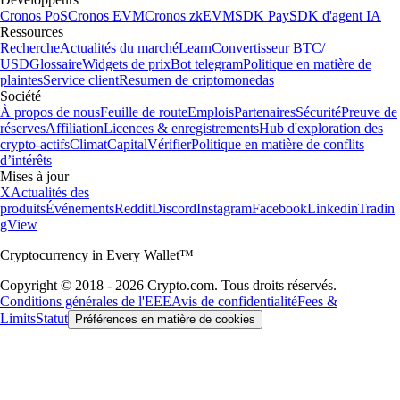
Cronos PoS
Cronos EVM
Cronos zkEVM
SDK Pay
SDK d'agent IA
Ressources
Recherche
Actualités du marché
Learn
Convertisseur BTC/
USD
Glossaire
Widgets de prix
Bot telegram
Politique en matière de
plaintes
Service client
Resumen de criptomonedas
Société
À propos de nous
Feuille de route
Emplois
Partenaires
Sécurité
Preuve de
réserves
Affiliation
Licences & enregistrements
Hub d'exploration des
crypto-actifs
Climat
Capital
Vérifier
Politique en matière de conflits
d’intérêts
Mises à jour
X
Actualités des
produits
Événements
Reddit
Discord
Instagram
Facebook
Linkedin
Tradin
gView
Cryptocurrency in Every Wallet™
Copyright © 2018 - 2026 Crypto.com. Tous droits réservés.
Conditions générales de l'EEE
Avis de confidentialité
Fees &
Limits
Statut
Préférences en matière de cookies