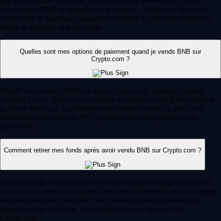
que votre compte est validé. Allez dans votre portefeuille crypto,
sélectionnez BNB et appuyez sur le bouton « Vendre ». Choisissez
votre mode de paiement, saisissez le montant à convertir, vérifiez les
détails et autorisez la transaction.
Quelles sont mes options de paiement quand je vends BNB sur
Crypto.com ?
Quand vous vendez BNB sur l'app Crypto.com, plusieurs options
s'offrent à vous. Vous pouvez choisir d'échanger votre BNB contre de
la devise fiat locale ou l'échanger directement contre un autre actif
numérique parmi plus de 400 cryptomonnaies disponibles sur la
plateforme.
Comment retirer mes fonds après avoir vendu BNB sur Crypto.com ?
Une fois BNB vendu et converti en devise fiat sur l'app Crypto.com,
vous pouvez retirer votre solde disponible directement vers un compte
bancaire lié en toute sécurité. Vous pouvez également choisir de
dépenser votre solde fiat, selon éligibilité, avec la carte Visa
Crypto.com.