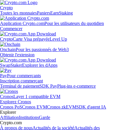
Crypto
Toutes les monnaies
Paniers
Earn
Staking
Application Crypto.com
Pour les utilisateurs du quotidien
Commencer
Crypto
Carte Visa prépayée
Level Up
Onchain
Pour les passionnés de Web3
Obtenir l'extension
Swap
Staker
Explorer les dApps
Pay
Pour commerçants
Inscription commerçant
Terminal de paiement
SDK Pay
Plug-ins e-commerce
Cronos
Layer 1 compatible EVM
Explorez Cronos
Cronos PoS
Cronos EVM
Cronos zkEVM
SDK d'agent IA
Explorer
Affiliation
Institutions
Garde
Crypto.com
À propos de nous
Actualités de la société
Actualités des