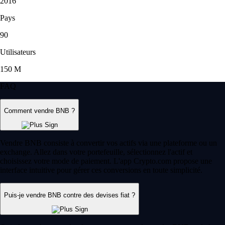
2016
Pays
90
Utilisateurs
150 M
FAQ
Comment vendre BNB ?
Vendre BNB consiste à convertir vos actifs via une plateforme ou un
exchange. Allez dans votre portefeuille, sélectionnez l'actif et
choisissez votre mode de paiement. L'app Crypto.com propose une
interface intuitive pour gérer ces conversions en toute simplicité.
Puis-je vendre BNB contre des devises fiat ?