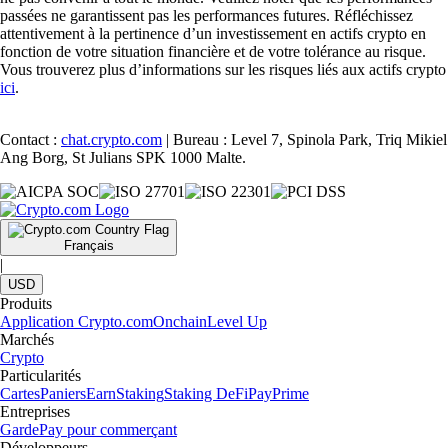
passées ne garantissent pas les performances futures. Réfléchissez
attentivement à la pertinence d’un investissement en actifs crypto en
fonction de votre situation financière et de votre tolérance au risque.
Vous trouverez plus d’informations sur les risques liés aux actifs crypto
ici
.
Contact :
chat.crypto.com
| Bureau : Level 7, Spinola Park, Triq Mikiel
Ang Borg, St Julians SPK 1000 Malte.
Français
|
USD
Produits
Application Crypto.com
Onchain
Level Up
Marchés
Crypto
Particularités
Cartes
Paniers
Earn
Staking
Staking DeFi
Pay
Prime
Entreprises
Garde
Pay pour commerçant
Développeurs