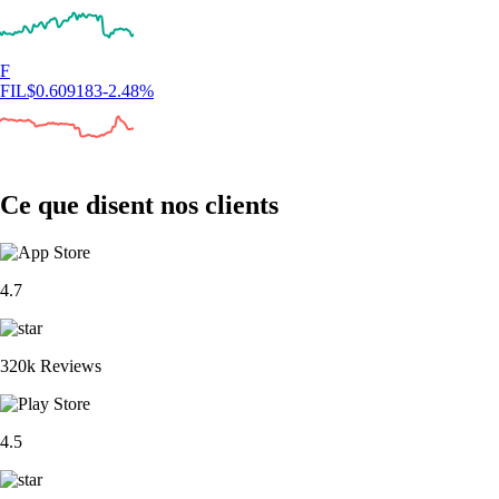
F
FIL
$
0.609183
-2.48
%
Ce que disent nos clients
4.7
320k Reviews
4.5