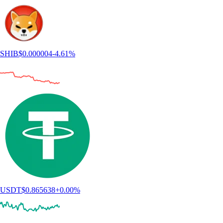
SHIB
$
0.000004
-4.61
%
USDT
$
0.865638
+
0.00
%