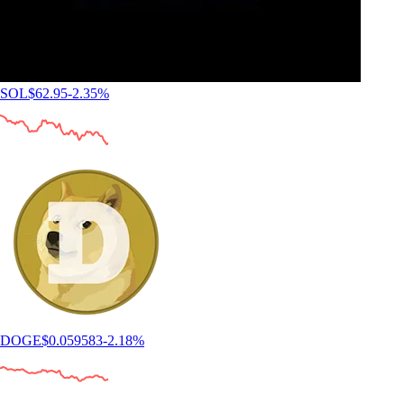
SOL
$
62.95
-2.35
%
DOGE
$
0.059583
-2.18
%