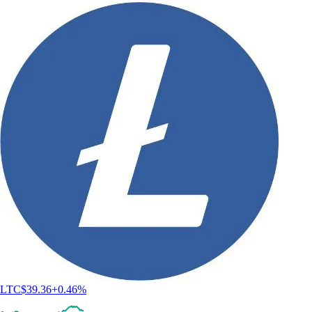
LTC
$
39.36
+
0.46
%