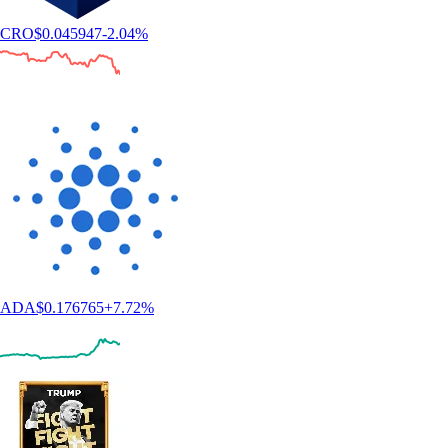
CRO
$
0.045947
-2.04
%
ADA
$
0.176765
+
7.72
%