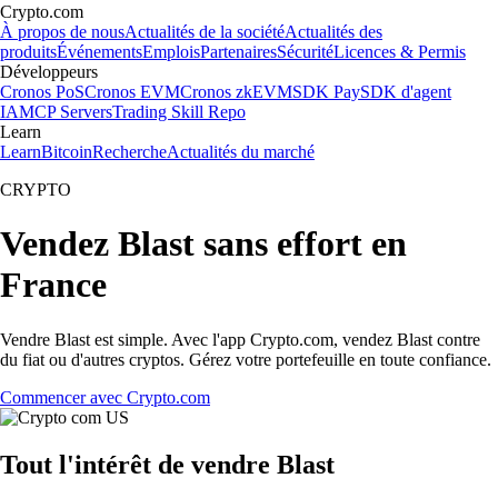
Crypto.com
À propos de nous
Actualités de la société
Actualités des
produits
Événements
Emplois
Partenaires
Sécurité
Licences & Permis
Développeurs
Cronos PoS
Cronos EVM
Cronos zkEVM
SDK Pay
SDK d'agent
IA
MCP Servers
Trading Skill Repo
Learn
Learn
Bitcoin
Recherche
Actualités du marché
CRYPTO
Vendez Blast sans effort en
France
Vendre Blast est simple. Avec l'app Crypto.com, vendez Blast contre
du fiat ou d'autres cryptos. Gérez votre portefeuille en toute confiance.
Commencer avec Crypto.com
Tout l'intérêt de vendre Blast