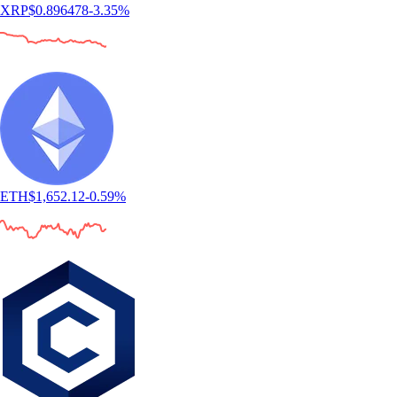
XRP
$
0.896478
-3.35
%
ETH
$
1,652.12
-0.59
%