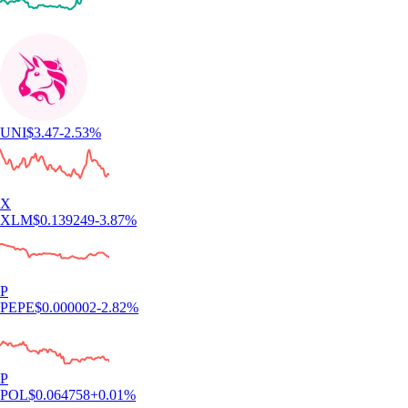
UNI
$
3.47
-2.53
%
X
XLM
$
0.139249
-3.87
%
P
PEPE
$
0.000002
-2.82
%
P
POL
$
0.064758
+
0.01
%