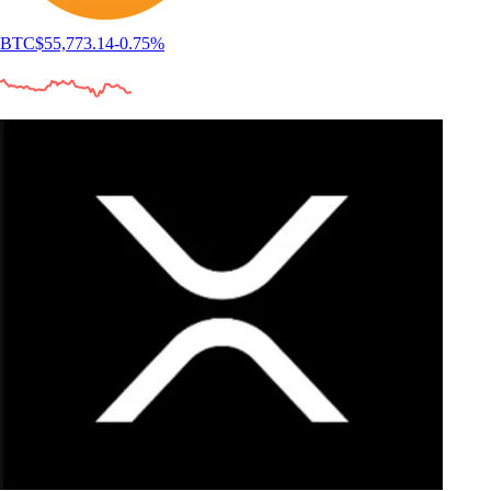
BTC
$
55,773.14
-0.75
%