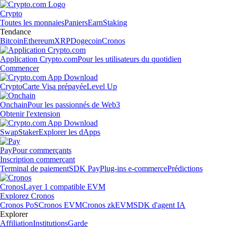
Crypto
Toutes les monnaies
Paniers
Earn
Staking
Tendance
Bitcoin
Ethereum
XRP
Dogecoin
Cronos
Application Crypto.com
Pour les utilisateurs du quotidien
Commencer
Crypto
Carte Visa prépayée
Level Up
Onchain
Pour les passionnés de Web3
Obtenir l'extension
Swap
Staker
Explorer les dApps
Pay
Pour commerçants
Inscription commerçant
Terminal de paiement
SDK Pay
Plug-ins e-commerce
Prédictions
Cronos
Layer 1 compatible EVM
Explorez Cronos
Cronos PoS
Cronos EVM
Cronos zkEVM
SDK d'agent IA
Explorer
Affiliation
Institutions
Garde