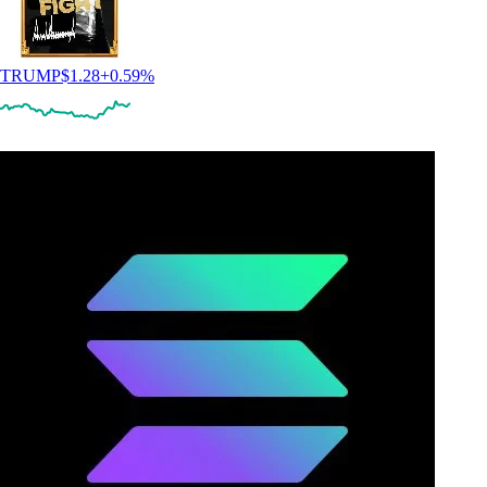
TRUMP
$
1.28
+
0.59
%