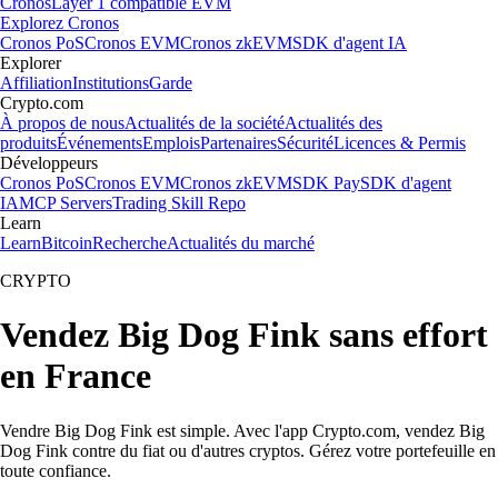
Cronos
Layer 1 compatible EVM
Explorez Cronos
Cronos PoS
Cronos EVM
Cronos zkEVM
SDK d'agent IA
Explorer
Affiliation
Institutions
Garde
Crypto.com
À propos de nous
Actualités de la société
Actualités des
produits
Événements
Emplois
Partenaires
Sécurité
Licences & Permis
Développeurs
Cronos PoS
Cronos EVM
Cronos zkEVM
SDK Pay
SDK d'agent
IA
MCP Servers
Trading Skill Repo
Learn
Learn
Bitcoin
Recherche
Actualités du marché
CRYPTO
Vendez Big Dog Fink sans effort
en France
Vendre Big Dog Fink est simple. Avec l'app Crypto.com, vendez Big
Dog Fink contre du fiat ou d'autres cryptos. Gérez votre portefeuille en
toute confiance.