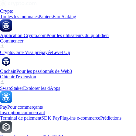
Crypto
Toutes les monnaies
Paniers
Earn
Staking
Application Crypto.com
Pour les utilisateurs du quotidien
Commencer
Crypto
Carte Visa prépayée
Level Up
Onchain
Pour les passionnés de Web3
Obtenir l'extension
Swap
Staker
Explorer les dApps
Pay
Pour commerçants
Inscription commerçant
Terminal de paiement
SDK Pay
Plug-ins e-commerce
Prédictions