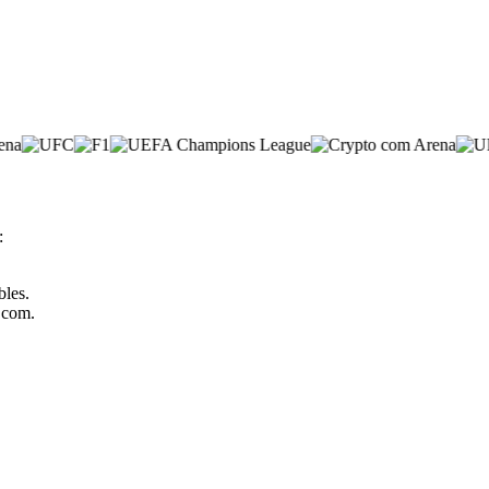
:
bles.
o.com.