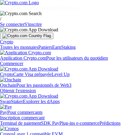
Marchés
Particuliers
Entreprises
Découvrir
/
Se connecter
S'inscrire
Crypto
Toutes les monnaies
Paniers
Earn
Staking
Application Crypto.com
Pour les utilisateurs du quotidien
Commencer
Crypto
Carte Visa prépayée
Level Up
Onchain
Pour les passionnés de Web3
Obtenir l'extension
Swap
Staker
Explorer les dApps
Pay
Pour commerçants
Inscription commerçant
Terminal de paiement
SDK Pay
Plug-ins e-commerce
Prédictions
Cronos
Layer 1 compatible EVM