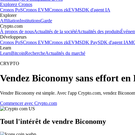
Explorez Cronos
Cronos PoS
Cronos EVM
Cronos zkEVM
SDK d'agent IA
Explorer
Affiliation
Institutions
Garde
Crypto.com
À propos de nous
Actualités de la société
Actualités des produits
Événem
Développeurs
Cronos PoS
Cronos EVM
Cronos zkEVM
SDK Pay
SDK d'agent IA
MC
Learn
Learn
Bitcoin
Recherche
Actualités du marché
CRYPTO
Vendez Biconomy sans effort en
Vendre Biconomy est simple. Avec l'app Crypto.com, vendez Biconomy co
Commencer avec Crypto.com
Tout l'intérêt de vendre Biconomy