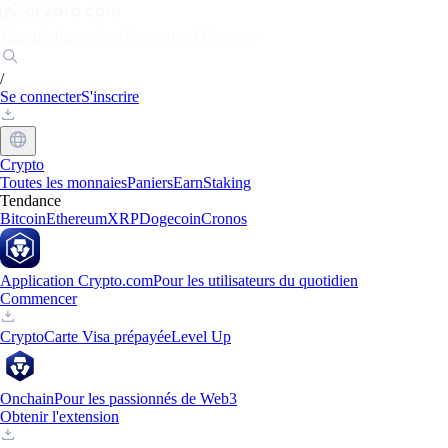
Marchés
Particuliers
Entreprises
Découvrir
/
Se connecter
S'inscrire
Crypto
Toutes les monnaies
Paniers
Earn
Staking
Tendance
Bitcoin
Ethereum
XRP
Dogecoin
Cronos
Application Crypto.com
Pour les utilisateurs du quotidien
Commencer
Crypto
Carte Visa prépayée
Level Up
Onchain
Pour les passionnés de Web3
Obtenir l'extension