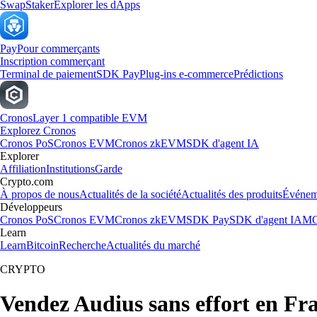
Swap
Staker
Explorer les dApps
Pay
Pour commerçants
Inscription commerçant
Terminal de paiement
SDK Pay
Plug-ins e-commerce
Prédictions
Cronos
Layer 1 compatible EVM
Explorez Cronos
Cronos PoS
Cronos EVM
Cronos zkEVM
SDK d'agent IA
Explorer
Affiliation
Institutions
Garde
Crypto.com
À propos de nous
Actualités de la société
Actualités des produits
Événem
Développeurs
Cronos PoS
Cronos EVM
Cronos zkEVM
SDK Pay
SDK d'agent IA
MC
Learn
Learn
Bitcoin
Recherche
Actualités du marché
CRYPTO
Vendez Audius sans effort en Fr