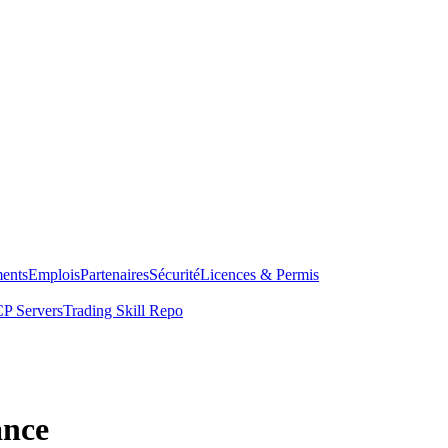
ents
Emplois
Partenaires
Sécurité
Licences & Permis
P Servers
Trading Skill Repo
ance