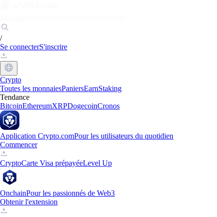
Marchés
Particuliers
Entreprises
Découvrir
/
Se connecter
S'inscrire
Crypto
Toutes les monnaies
Paniers
Earn
Staking
Tendance
Bitcoin
Ethereum
XRP
Dogecoin
Cronos
Application Crypto.com
Pour les utilisateurs du quotidien
Commencer
Crypto
Carte Visa prépayée
Level Up
Onchain
Pour les passionnés de Web3
Obtenir l'extension