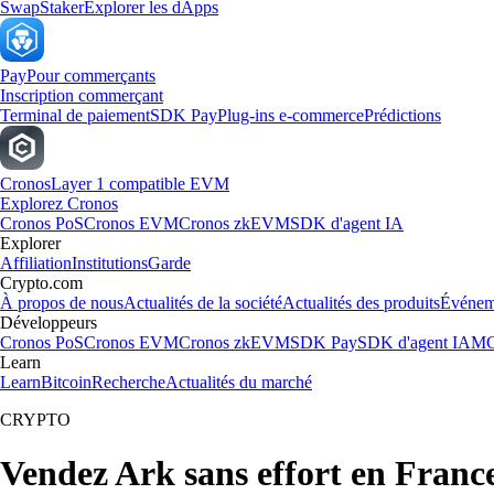
Swap
Staker
Explorer les dApps
Pay
Pour commerçants
Inscription commerçant
Terminal de paiement
SDK Pay
Plug-ins e-commerce
Prédictions
Cronos
Layer 1 compatible EVM
Explorez Cronos
Cronos PoS
Cronos EVM
Cronos zkEVM
SDK d'agent IA
Explorer
Affiliation
Institutions
Garde
Crypto.com
À propos de nous
Actualités de la société
Actualités des produits
Événem
Développeurs
Cronos PoS
Cronos EVM
Cronos zkEVM
SDK Pay
SDK d'agent IA
MC
Learn
Learn
Bitcoin
Recherche
Actualités du marché
CRYPTO
Vendez Ark sans effort en Franc