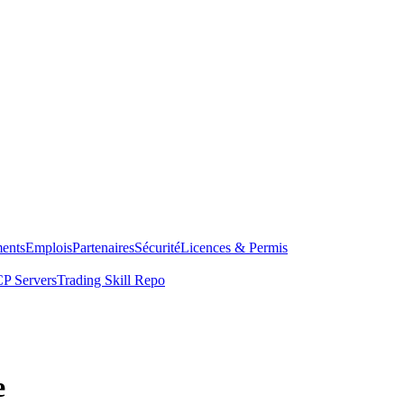
ents
Emplois
Partenaires
Sécurité
Licences & Permis
P Servers
Trading Skill Repo
e