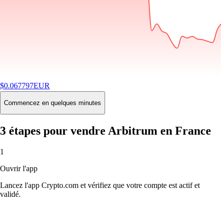
$
0.067797
EUR
-2.76
%
24H
Buy
Commencez en quelques minutes
3 étapes pour vendre Arbitrum en France
1
Ouvrir l'app
Lancez l'app Crypto.com et vérifiez que votre compte est actif et
validé.