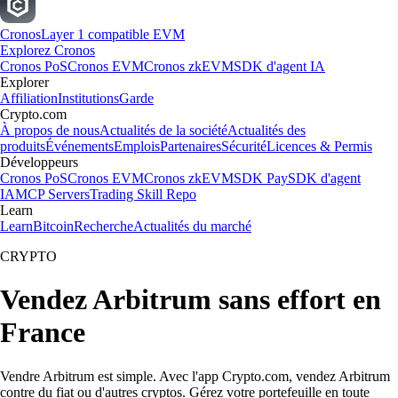
Cronos
Layer 1 compatible EVM
Explorez Cronos
Cronos PoS
Cronos EVM
Cronos zkEVM
SDK d'agent IA
Explorer
Affiliation
Institutions
Garde
Crypto.com
À propos de nous
Actualités de la société
Actualités des
produits
Événements
Emplois
Partenaires
Sécurité
Licences & Permis
Développeurs
Cronos PoS
Cronos EVM
Cronos zkEVM
SDK Pay
SDK d'agent
IA
MCP Servers
Trading Skill Repo
Learn
Learn
Bitcoin
Recherche
Actualités du marché
CRYPTO
Vendez Arbitrum sans effort en
France
Vendre Arbitrum est simple. Avec l'app Crypto.com, vendez Arbitrum
contre du fiat ou d'autres cryptos. Gérez votre portefeuille en toute