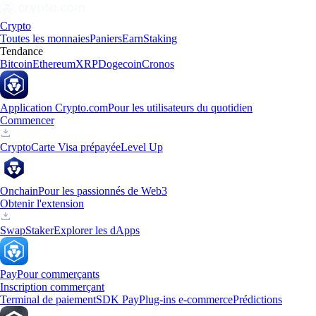
Crypto
Toutes les monnaies
Paniers
Earn
Staking
Tendance
Bitcoin
Ethereum
XRP
Dogecoin
Cronos
Application Crypto.com
Pour les utilisateurs du quotidien
Commencer
Crypto
Carte Visa prépayée
Level Up
Onchain
Pour les passionnés de Web3
Obtenir l'extension
Swap
Staker
Explorer les dApps
Pay
Pour commerçants
Inscription commerçant
Terminal de paiement
SDK Pay
Plug-ins e-commerce
Prédictions