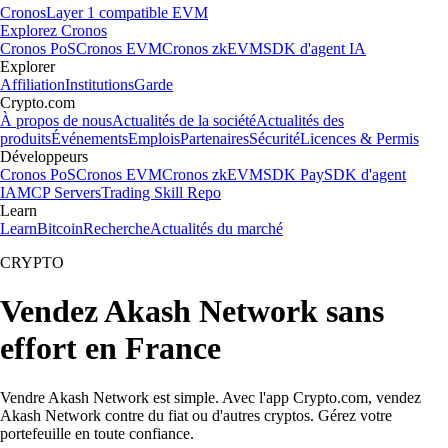
Cronos
Layer 1 compatible EVM
Explorez Cronos
Cronos PoS
Cronos EVM
Cronos zkEVM
SDK d'agent IA
Explorer
Affiliation
Institutions
Garde
Crypto.com
À propos de nous
Actualités de la société
Actualités des
produits
Événements
Emplois
Partenaires
Sécurité
Licences & Permis
Développeurs
Cronos PoS
Cronos EVM
Cronos zkEVM
SDK Pay
SDK d'agent
IA
MCP Servers
Trading Skill Repo
Learn
Learn
Bitcoin
Recherche
Actualités du marché
CRYPTO
Vendez Akash Network sans
effort en France
Vendre Akash Network est simple. Avec l'app Crypto.com, vendez
Akash Network contre du fiat ou d'autres cryptos. Gérez votre
portefeuille en toute confiance.