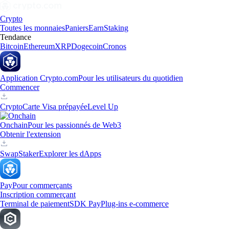
Crypto
Toutes les monnaies
Paniers
Earn
Staking
Tendance
Bitcoin
Ethereum
XRP
Dogecoin
Cronos
Application Crypto.com
Pour les utilisateurs du quotidien
Commencer
Crypto
Carte Visa prépayée
Level Up
Onchain
Pour les passionnés de Web3
Obtenir l'extension
Swap
Staker
Explorer les dApps
Pay
Pour commerçants
Inscription commerçant
Terminal de paiement
SDK Pay
Plug-ins e-commerce