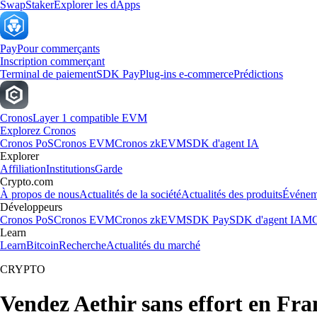
Swap
Staker
Explorer les dApps
Pay
Pour commerçants
Inscription commerçant
Terminal de paiement
SDK Pay
Plug-ins e-commerce
Prédictions
Cronos
Layer 1 compatible EVM
Explorez Cronos
Cronos PoS
Cronos EVM
Cronos zkEVM
SDK d'agent IA
Explorer
Affiliation
Institutions
Garde
Crypto.com
À propos de nous
Actualités de la société
Actualités des produits
Événem
Développeurs
Cronos PoS
Cronos EVM
Cronos zkEVM
SDK Pay
SDK d'agent IA
MC
Learn
Learn
Bitcoin
Recherche
Actualités du marché
CRYPTO
Vendez Aethir sans effort en Fra