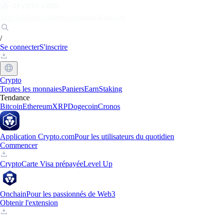
Marchés
Particuliers
Entreprises
Découvrir
/
Se connecter
S'inscrire
Crypto
Toutes les monnaies
Paniers
Earn
Staking
Tendance
Bitcoin
Ethereum
XRP
Dogecoin
Cronos
Application Crypto.com
Pour les utilisateurs du quotidien
Commencer
Crypto
Carte Visa prépayée
Level Up
Onchain
Pour les passionnés de Web3
Obtenir l'extension