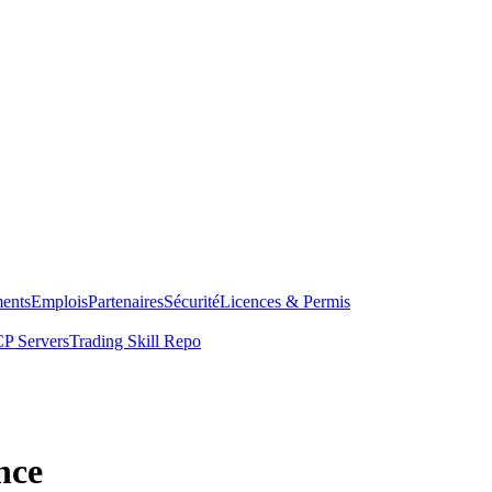
ents
Emplois
Partenaires
Sécurité
Licences & Permis
P Servers
Trading Skill Repo
nce