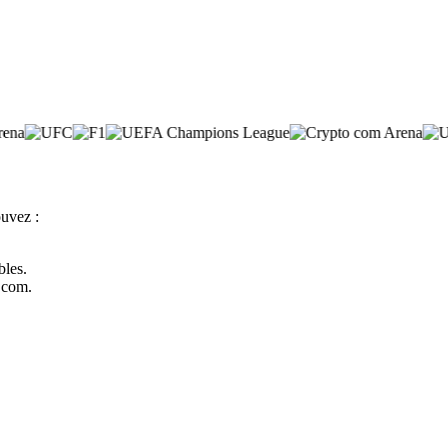
ouvez :
bles.
o.com.