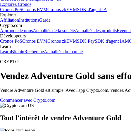
Explorez Cronos
Cronos PoS
Cronos EVM
Cronos zkEVM
SDK d'agent IA
Explorer
Affiliation
Institutions
Garde
Crypto.com
À propos de nous
Actualités de la société
Actualités des produits
Événem
Développeurs
Cronos PoS
Cronos EVM
Cronos zkEVM
SDK Pay
SDK d'agent IA
MC
Learn
Learn
Bitcoin
Recherche
Actualités du marché
CRYPTO
Vendez Adventure Gold sans effo
Vendre Adventure Gold est simple. Avec l'app Crypto.com, vendez Adven
Commencer avec Crypto.com
Tout l'intérêt de vendre Adventure Gold