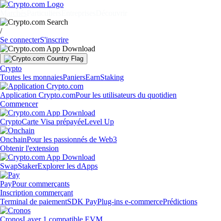
Marchés
Particuliers
Entreprises
Découvrir
/
Se connecter
S'inscrire
Crypto
Toutes les monnaies
Paniers
Earn
Staking
Application Crypto.com
Pour les utilisateurs du quotidien
Commencer
Crypto
Carte Visa prépayée
Level Up
Onchain
Pour les passionnés de Web3
Obtenir l'extension
Swap
Staker
Explorer les dApps
Pay
Pour commerçants
Inscription commerçant
Terminal de paiement
SDK Pay
Plug-ins e-commerce
Prédictions
Cronos
Layer 1 compatible EVM