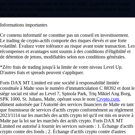
par virement bancaire, carte de débit ou crédit, Apple Pay ou Google
Pay. Vous pouvez également déposer des cryptos directement depuis
un autre portefeuille.
Informations importantes
Ce contenu informatif ne constitue pas un conseil en investissement.
Le trading de crypto-actifs comporte des risques élevés et une forte
volatilité. Évaluez votre tolérance au risque avant toute transaction. Les
récompenses et avantages sont soumis à des conditions d'éligibilité et
de détention de jetons, modifiables selon nos conditions générales.
*Zéro frais de trading jusqu'à la limite de votre niveau Level Up.
D'autres frais et spreads peuvent s'appliquer.
Foris DAX MT Limited est une société à responsabilité limitée
constituée à Malte sous le numéro d'immatriculation C 88392 et dont le
siège social est situé au Level 7, Spinola Park, Triq Mikiel Ang Borg,
SPK 1000, St. Julians, Malte, opérant sous le nom
Crypto.com
,
dûment autorisée par l'Autorité des services financiers de Malte en tant
que fournisseur de services d'actifs crypto conformément au règlement
2023/1114 sur les marchés des actifs crypto tel qu'il est mis en œuvre à
Malte par la loi sur les marchés des actifs crypto. Foris DAX MT
Limited est autorisé à fournir les services suivants : 1. Échange d'actifs
crypto contre des fonds ; 2. Échange d'actifs crypto contre d'autres