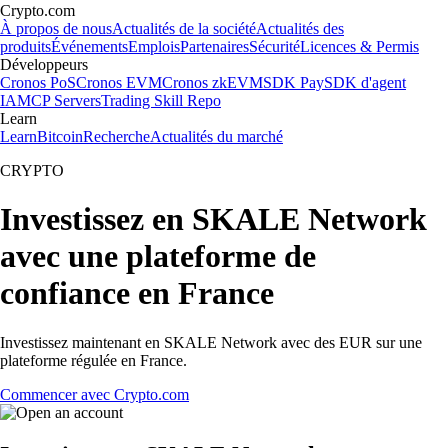
Crypto.com
À propos de nous
Actualités de la société
Actualités des
produits
Événements
Emplois
Partenaires
Sécurité
Licences & Permis
Développeurs
Cronos PoS
Cronos EVM
Cronos zkEVM
SDK Pay
SDK d'agent
IA
MCP Servers
Trading Skill Repo
Learn
Learn
Bitcoin
Recherche
Actualités du marché
CRYPTO
Investissez en SKALE Network
avec une plateforme de
confiance en France
Investissez maintenant en SKALE Network avec des EUR sur une
plateforme régulée en France.
Commencer avec Crypto.com