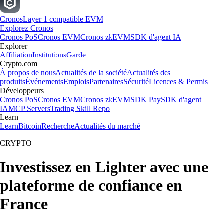
Cronos
Layer 1 compatible EVM
Explorez Cronos
Cronos PoS
Cronos EVM
Cronos zkEVM
SDK d'agent IA
Explorer
Affiliation
Institutions
Garde
Crypto.com
À propos de nous
Actualités de la société
Actualités des
produits
Événements
Emplois
Partenaires
Sécurité
Licences & Permis
Développeurs
Cronos PoS
Cronos EVM
Cronos zkEVM
SDK Pay
SDK d'agent
IA
MCP Servers
Trading Skill Repo
Learn
Learn
Bitcoin
Recherche
Actualités du marché
CRYPTO
Investissez en Lighter avec une
plateforme de confiance en
France