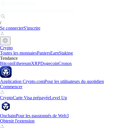
Marchés
Particuliers
Entreprises
Découvrir
/
Se connecter
S'inscrire
Crypto
Toutes les monnaies
Paniers
Earn
Staking
Tendance
Bitcoin
Ethereum
XRP
Dogecoin
Cronos
Application Crypto.com
Pour les utilisateurs du quotidien
Commencer
Crypto
Carte Visa prépayée
Level Up
Onchain
Pour les passionnés de Web3
Obtenir l'extension