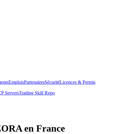
ents
Emplois
Partenaires
Sécurité
Licences & Permis
P Servers
Trading Skill Repo
 ZORA en France