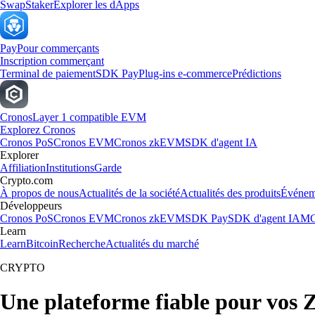
Swap
Staker
Explorer les dApps
Pay
Pour commerçants
Inscription commerçant
Terminal de paiement
SDK Pay
Plug-ins e-commerce
Prédictions
Cronos
Layer 1 compatible EVM
Explorez Cronos
Cronos PoS
Cronos EVM
Cronos zkEVM
SDK d'agent IA
Explorer
Affiliation
Institutions
Garde
Crypto.com
À propos de nous
Actualités de la société
Actualités des produits
Événem
Développeurs
Cronos PoS
Cronos EVM
Cronos zkEVM
SDK Pay
SDK d'agent IA
MC
Learn
Learn
Bitcoin
Recherche
Actualités du marché
CRYPTO
Une plateforme fiable pour vos