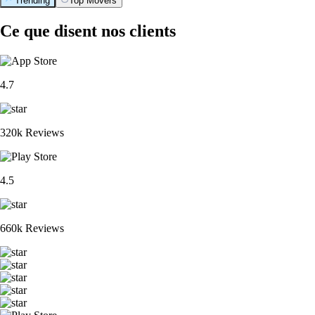
Trending
Top Movers
Ce que disent nos clients
4.7
320k Reviews
4.5
660k Reviews