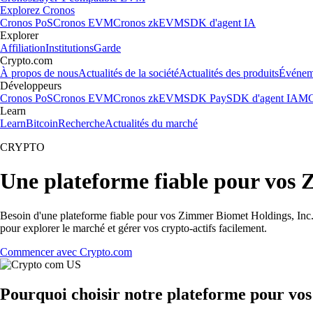
Explorez Cronos
Cronos PoS
Cronos EVM
Cronos zkEVM
SDK d'agent IA
Explorer
Affiliation
Institutions
Garde
Crypto.com
À propos de nous
Actualités de la société
Actualités des produits
Événem
Développeurs
Cronos PoS
Cronos EVM
Cronos zkEVM
SDK Pay
SDK d'agent IA
MC
Learn
Learn
Bitcoin
Recherche
Actualités du marché
CRYPTO
Une plateforme fiable pour vos 
Besoin d'une plateforme fiable pour vos Zimmer Biomet Holdings, Inc. 
pour explorer le marché et gérer vos crypto-actifs facilement.
Commencer avec Crypto.com
Pourquoi choisir notre plateforme pour vo