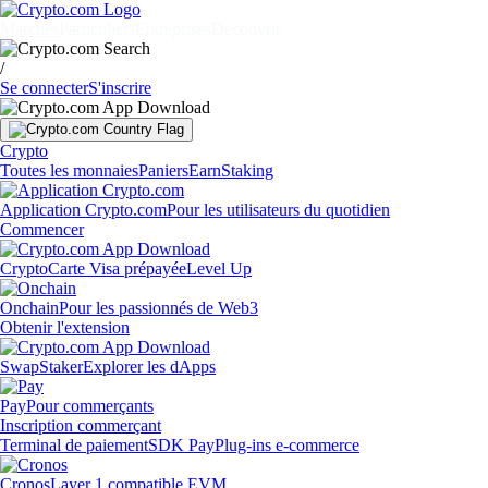
Marchés
Particuliers
Entreprises
Découvrir
/
Se connecter
S'inscrire
Crypto
Toutes les monnaies
Paniers
Earn
Staking
Application Crypto.com
Pour les utilisateurs du quotidien
Commencer
Crypto
Carte Visa prépayée
Level Up
Onchain
Pour les passionnés de Web3
Obtenir l'extension
Swap
Staker
Explorer les dApps
Pay
Pour commerçants
Inscription commerçant
Terminal de paiement
SDK Pay
Plug-ins e-commerce
Cronos
Layer 1 compatible EVM