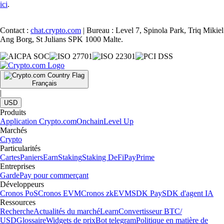
ici
.
Contact :
chat.crypto.com
| Bureau : Level 7, Spinola Park, Triq Mikiel
Ang Borg, St Julians SPK 1000 Malte.
Français
|
USD
Produits
Application Crypto.com
Onchain
Level Up
Marchés
Crypto
Particularités
Cartes
Paniers
Earn
Staking
Staking DeFi
Pay
Prime
Entreprises
Garde
Pay pour commerçant
Développeurs
Cronos PoS
Cronos EVM
Cronos zkEVM
SDK Pay
SDK d'agent IA
Ressources
Recherche
Actualités du marché
Learn
Convertisseur BTC/
USD
Glossaire
Widgets de prix
Bot telegram
Politique en matière de