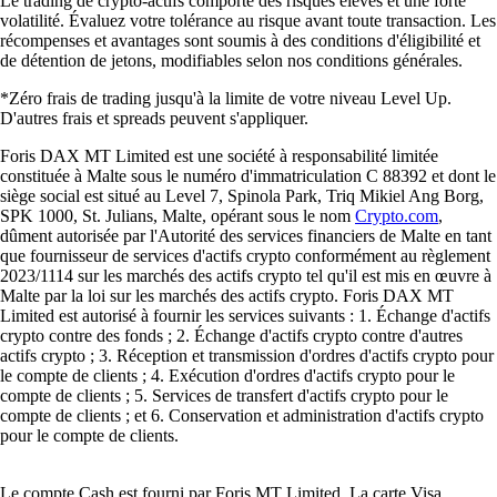
Le trading de crypto-actifs comporte des risques élevés et une forte
volatilité. Évaluez votre tolérance au risque avant toute transaction. Les
récompenses et avantages sont soumis à des conditions d'éligibilité et
de détention de jetons, modifiables selon nos conditions générales.
*Zéro frais de trading jusqu'à la limite de votre niveau Level Up.
D'autres frais et spreads peuvent s'appliquer.
Foris DAX MT Limited est une société à responsabilité limitée
constituée à Malte sous le numéro d'immatriculation C 88392 et dont le
siège social est situé au Level 7, Spinola Park, Triq Mikiel Ang Borg,
SPK 1000, St. Julians, Malte, opérant sous le nom
Crypto.com
,
dûment autorisée par l'Autorité des services financiers de Malte en tant
que fournisseur de services d'actifs crypto conformément au règlement
2023/1114 sur les marchés des actifs crypto tel qu'il est mis en œuvre à
Malte par la loi sur les marchés des actifs crypto. Foris DAX MT
Limited est autorisé à fournir les services suivants : 1. Échange d'actifs
crypto contre des fonds ; 2. Échange d'actifs crypto contre d'autres
actifs crypto ; 3. Réception et transmission d'ordres d'actifs crypto pour
le compte de clients ; 4. Exécution d'ordres d'actifs crypto pour le
compte de clients ; 5. Services de transfert d'actifs crypto pour le
compte de clients ; et 6. Conservation et administration d'actifs crypto
pour le compte de clients.
Le compte Cash est fourni par Foris MT Limited. La carte Visa