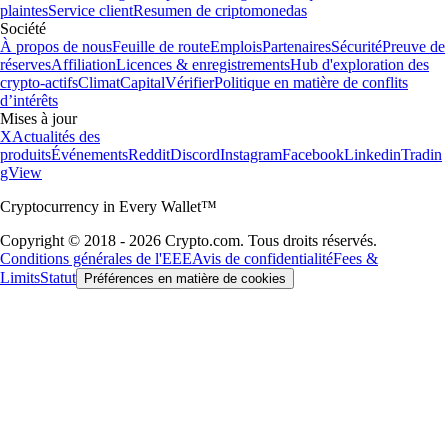
plaintes
Service client
Resumen de criptomonedas
Société
À propos de nous
Feuille de route
Emplois
Partenaires
Sécurité
Preuve de
réserves
Affiliation
Licences & enregistrements
Hub d'exploration des
crypto-actifs
Climat
Capital
Vérifier
Politique en matière de conflits
d’intérêts
Mises à jour
X
Actualités des
produits
Événements
Reddit
Discord
Instagram
Facebook
Linkedin
Tradin
gView
Cryptocurrency in Every Wallet™
Copyright © 2018 - 2026 Crypto.com. Tous droits réservés.
Conditions générales de l'EEE
Avis de confidentialité
Fees &
Limits
Statut
Préférences en matière de cookies