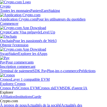
Crypto
Toutes les monnaies
Paniers
Earn
Staking
Application Crypto.com
Pour les utilisateurs du quotidien
Commencer
Crypto
Carte Visa prépayée
Level Up
Onchain
Pour les passionnés de Web3
Obtenir l'extension
Swap
Staker
Explorer les dApps
Pay
Pour commerçants
Inscription commerçant
Terminal de paiement
SDK Pay
Plug-ins e-commerce
Prédictions
Cronos
Layer 1 compatible EVM
Explorez Cronos
Cronos PoS
Cronos EVM
Cronos zkEVM
SDK d'agent IA
Explorer
Affiliation
Institutions
Garde
Crypto.com
À propos de nous
Actualités de la société
Actualités des