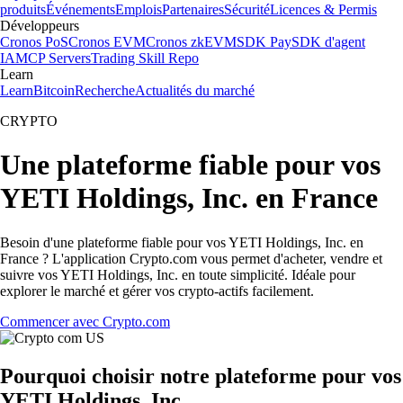
produits
Événements
Emplois
Partenaires
Sécurité
Licences & Permis
Développeurs
Cronos PoS
Cronos EVM
Cronos zkEVM
SDK Pay
SDK d'agent
IA
MCP Servers
Trading Skill Repo
Learn
Learn
Bitcoin
Recherche
Actualités du marché
CRYPTO
Une plateforme fiable pour vos
YETI Holdings, Inc. en France
Besoin d'une plateforme fiable pour vos YETI Holdings, Inc. en
France ? L'application Crypto.com vous permet d'acheter, vendre et
suivre vos YETI Holdings, Inc. en toute simplicité. Idéale pour
explorer le marché et gérer vos crypto-actifs facilement.
Commencer avec Crypto.com
Pourquoi choisir notre plateforme pour vos
YETI Holdings, Inc.