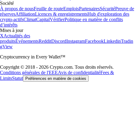
Société
À propos de nous
Feuille de route
Emplois
Partenaires
Sécurité
Preuve de
réserves
Affiliation
Licences & enregistrements
Hub d'exploration des
crypto-actifs
Climat
Capital
Vérifier
Politique en matière de conflits
d’intérêts
Mises à jour
X
Actualités des
produits
Événements
Reddit
Discord
Instagram
Facebook
Linkedin
Tradin
gView
Cryptocurrency in Every Wallet™
Copyright © 2018 - 2026 Crypto.com. Tous droits réservés.
Conditions générales de l'EEE
Avis de confidentialité
Fees &
Limits
Statut
Préférences en matière de cookies