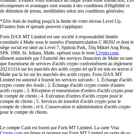
volatilité. Évaluez votre tolérance au risque avant toute transaction. Les
récompenses et avantages sont soumis à des conditions d'éligibilité et
de détention de jetons, modifiables selon nos conditions générales.
*Zéro frais de trading jusqu'à la limite de votre niveau Level Up.
D'autres frais et spreads peuvent s'appliquer.
Foris DAX MT Limited est une société à responsabilité limitée
constituée à Malte sous le numéro d'immatriculation C 88392 et dont le
siège social est situé au Level 7, Spinola Park, Triq Mikiel Ang Borg,
SPK 1000, St. Julians, Malte, opérant sous le nom
Crypto.com
,
dûment autorisée par l'Autorité des services financiers de Malte en tant
que fournisseur de services d'actifs crypto conformément au règlement
2023/1114 sur les marchés des actifs crypto tel qu'il est mis en œuvre à
Malte par la loi sur les marchés des actifs crypto. Foris DAX MT
Limited est autorisé à fournir les services suivants : 1. Échange d'actifs
crypto contre des fonds ; 2. Échange d'actifs crypto contre d'autres
actifs crypto ; 3. Réception et transmission d'ordres d'actifs crypto pour
le compte de clients ; 4. Exécution d'ordres d'actifs crypto pour le
compte de clients ; 5. Services de transfert d'actifs crypto pour le
compte de clients ; et 6. Conservation et administration d'actifs crypto
pour le compte de clients.
Le compte Cash est fourni par Foris MT Limited. La carte Visa
Crypto.com
est émise et promue par Foris MT Limited en vertu de sa