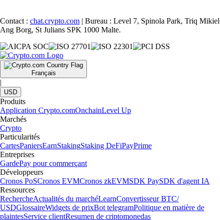
Contact :
chat.crypto.com
| Bureau : Level 7, Spinola Park, Triq Mikiel
Ang Borg, St Julians SPK 1000 Malte.
Français
|
USD
Produits
Application Crypto.com
Onchain
Level Up
Marchés
Crypto
Particularités
Cartes
Paniers
Earn
Staking
Staking DeFi
Pay
Prime
Entreprises
Garde
Pay pour commerçant
Développeurs
Cronos PoS
Cronos EVM
Cronos zkEVM
SDK Pay
SDK d'agent IA
Ressources
Recherche
Actualités du marché
Learn
Convertisseur BTC/
USD
Glossaire
Widgets de prix
Bot telegram
Politique en matière de
plaintes
Service client
Resumen de criptomonedas