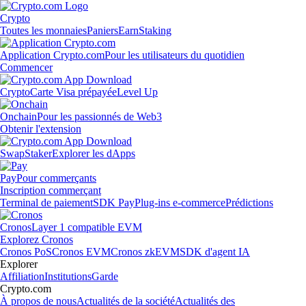
Crypto
Toutes les monnaies
Paniers
Earn
Staking
Application Crypto.com
Pour les utilisateurs du quotidien
Commencer
Crypto
Carte Visa prépayée
Level Up
Onchain
Pour les passionnés de Web3
Obtenir l'extension
Swap
Staker
Explorer les dApps
Pay
Pour commerçants
Inscription commerçant
Terminal de paiement
SDK Pay
Plug-ins e-commerce
Prédictions
Cronos
Layer 1 compatible EVM
Explorez Cronos
Cronos PoS
Cronos EVM
Cronos zkEVM
SDK d'agent IA
Explorer
Affiliation
Institutions
Garde
Crypto.com
À propos de nous
Actualités de la société
Actualités des