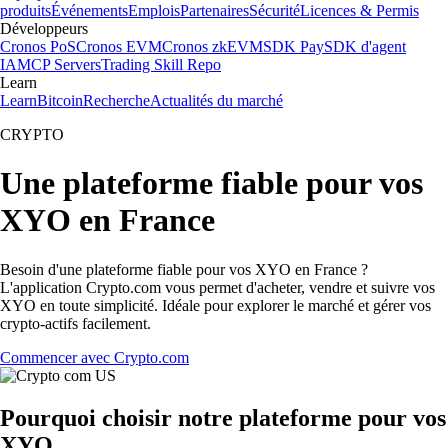
produits
Événements
Emplois
Partenaires
Sécurité
Licences & Permis
Développeurs
Cronos PoS
Cronos EVM
Cronos zkEVM
SDK Pay
SDK d'agent
IA
MCP Servers
Trading Skill Repo
Learn
Learn
Bitcoin
Recherche
Actualités du marché
CRYPTO
Une plateforme fiable pour vos
XYO en France
Besoin d'une plateforme fiable pour vos XYO en France ?
L'application Crypto.com vous permet d'acheter, vendre et suivre vos
XYO en toute simplicité. Idéale pour explorer le marché et gérer vos
crypto-actifs facilement.
Commencer avec Crypto.com
Pourquoi choisir notre plateforme pour vos
XYO