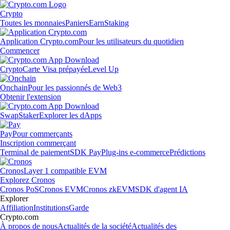
Crypto
Toutes les monnaies
Paniers
Earn
Staking
Application Crypto.com
Pour les utilisateurs du quotidien
Commencer
Crypto
Carte Visa prépayée
Level Up
Onchain
Pour les passionnés de Web3
Obtenir l'extension
Swap
Staker
Explorer les dApps
Pay
Pour commerçants
Inscription commerçant
Terminal de paiement
SDK Pay
Plug-ins e-commerce
Prédictions
Cronos
Layer 1 compatible EVM
Explorez Cronos
Cronos PoS
Cronos EVM
Cronos zkEVM
SDK d'agent IA
Explorer
Affiliation
Institutions
Garde
Crypto.com
À propos de nous
Actualités de la société
Actualités des