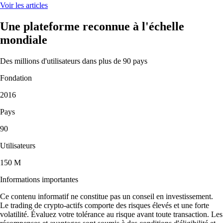
« Juste la meilleure app crypto. Simple, efficace et fun à utiliser. J'ai
mis 5 étoiles, mais elle en mérite 10 ! »
-
Utilisateur vérifié
« J'utilise l'app depuis 5 ans. Elle était déjà simple et axée crypto, mais
l'ajout des actions et des marchés de prédiction est un vrai plus.
L'interface reste fluide et très intuitive. »
-
Utilisateur vérifié
Ces avis sont personnels et non rémunérés sans garantie de résultats
futurs. Les délais du service client peuvent varier. Tout investissement
comporte des risques et la valeur peut monter ou descendre.
Télécharger l'app