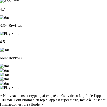
XRP
$
0.892202
-1.76
%
ETH
$
1,650.62
-0.11
%
ADA
$
0.174922
+
6.99
%
CRO
$
0.045989
-1.44
%