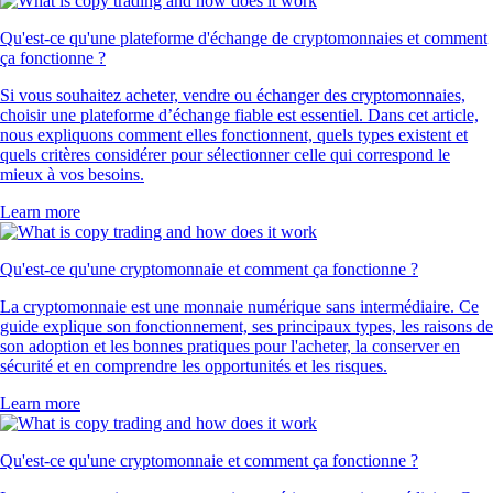
SUSHI
$
0.146184
-1.12
%
RVN
$
0.003087
+
0.21
%
Ce que disent nos clients
4.7
320k Reviews