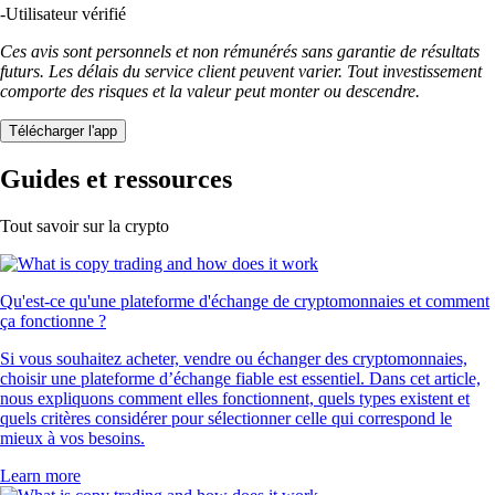
USDT
$
0.867089
+
0.18
%
UNI
$
3.45
-1.08
%
POL
$
0.065122
-0.18
%
PEPE
$
0.000002
-1.08
%
XLM
$
0.140203
-0.03
%