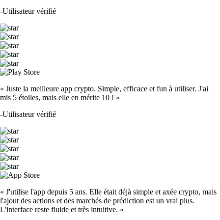
TRUMP
$
1.28
+
1.42
%
SOL
$
63.27
-1.06
%
SHIB
$
0.000004
-4.16
%
DOGE
$
0.060097
-0.55
%
LTC
$
39.55
+
1.48
%