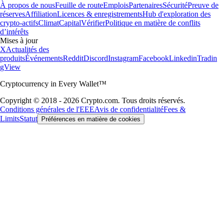
Des millions d'utilisateurs dans plus de 90 pays
Fondation
2016
Pays
90
Utilisateurs
150 M
Informations importantes
Ce contenu informatif ne constitue pas un conseil en investissement.
Le trading de crypto-actifs comporte des risques élevés et une forte
volatilité. Évaluez votre tolérance au risque avant toute transaction. Les
récompenses et avantages sont soumis à des conditions d'éligibilité et
de détention de jetons, modifiables selon nos conditions générales.
*Zéro frais de trading jusqu'à la limite de votre niveau Level Up.
D'autres frais et spreads peuvent s'appliquer.
Foris DAX MT Limited est une société à responsabilité limitée