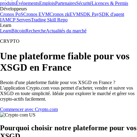
produits
Événements
Emplois
Partenaires
Sécurité
Licences & Permis
Développeurs
Cronos PoS
Cronos EVM
Cronos zkEVM
SDK Pay
SDK d'agent
IA
MCP Servers
Trading Skill Repo
Learn
Learn
Bitcoin
Recherche
Actualités du marché
CRYPTO
Une plateforme fiable pour vos
XSGD en France
Besoin d'une plateforme fiable pour vos XSGD en France ?
L'application Crypto.com vous permet d'acheter, vendre et suivre vos
XSGD en toute simplicité. Idéale pour explorer le marché et gérer vos
crypto-actifs facilement.
Commencer avec Crypto.com
Pourquoi choisir notre plateforme pour vos
XSGD