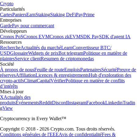
Crypto
Particularités
Cartes
Paniers
Earn
Staking
Staking DeFi
Pay
Prime
Entreprises
Garde
Pay pour commerçant
Développeurs
Cronos PoS
Cronos EVM
Cronos zkEVM
SDK Pay
SDK d'agent IA
Ressources
Recherche
Actualités du marché
Learn
Convertisseur BTC/
USD
Glossaire
Widgets de prix
Bot telegram
Politique en matière de
plaintes
Service client
Resumen de criptomonedas
Société
À propos de nous
Feuille de route
Emplois
Partenaires
Sécurité
Preuve de
réserves
Affiliation
Licences & enregistrements
Hub d'exploration des
crypto-actifs
Climat
Capital
Vérifier
Politique en matière de conflits
d’intérêts
Mises à jour
X
Actualités des
produits
Événements
Reddit
Discord
Instagram
Facebook
Linkedin
Tradin
gView
Cryptocurrency in Every Wallet™
Copyright © 2018 - 2026 Crypto.com. Tous droits réservés.
Conditions générales de l'EEE
Avis de confidentialité
Fees &