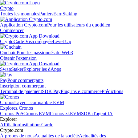
Crypto
Toutes les monnaies
Paniers
Earn
Staking
Application Crypto.com
Pour les utilisateurs du quotidien
Commencer
Crypto
Carte Visa prépayée
Level Up
Onchain
Pour les passionnés de Web3
Obtenir l'extension
Swap
Staker
Explorer les dApps
Pay
Pour commerçants
Inscription commerçant
Terminal de paiement
SDK Pay
Plug-ins e-commerce
Prédictions
Cronos
Layer 1 compatible EVM
Explorez Cronos
Cronos PoS
Cronos EVM
Cronos zkEVM
SDK d'agent IA
Explorer
Affiliation
Institutions
Garde
Crypto.com
À propos de nous
Actualités de la société
Actualités des