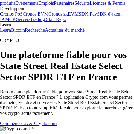
produits
Événements
Emplois
Partenaires
Sécurité
Licences & Permis
Développeurs
Cronos PoS
Cronos EVM
Cronos zkEVM
SDK Pay
SDK d'agent
IA
MCP Servers
Trading Skill Repo
Learn
Learn
Bitcoin
Recherche
Actualités du marché
CRYPTO
Une plateforme fiable pour vos
State Street Real Estate Select
Sector SPDR ETF en France
Besoin d'une plateforme fiable pour vos State Street Real Estate Select
Sector SPDR ETF en France ? L'application Crypto.com vous permet
d'acheter, vendre et suivre vos State Street Real Estate Select Sector
SPDR ETF en toute simplicité. Idéale pour explorer le marché et gérer
vos crypto-actifs facilement.
Commencer avec Crypto.com