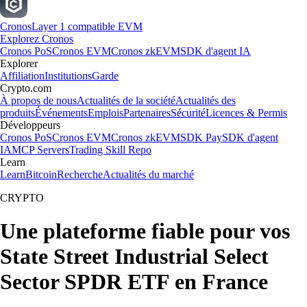
Cronos
Layer 1 compatible EVM
Explorez Cronos
Cronos PoS
Cronos EVM
Cronos zkEVM
SDK d'agent IA
Explorer
Affiliation
Institutions
Garde
Crypto.com
À propos de nous
Actualités de la société
Actualités des
produits
Événements
Emplois
Partenaires
Sécurité
Licences & Permis
Développeurs
Cronos PoS
Cronos EVM
Cronos zkEVM
SDK Pay
SDK d'agent
IA
MCP Servers
Trading Skill Repo
Learn
Learn
Bitcoin
Recherche
Actualités du marché
CRYPTO
Une plateforme fiable pour vos
State Street Industrial Select
Sector SPDR ETF en France