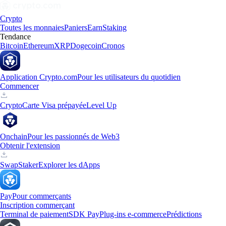
Crypto
Toutes les monnaies
Paniers
Earn
Staking
Tendance
Bitcoin
Ethereum
XRP
Dogecoin
Cronos
Application Crypto.com
Pour les utilisateurs du quotidien
Commencer
Crypto
Carte Visa prépayée
Level Up
Onchain
Pour les passionnés de Web3
Obtenir l'extension
Swap
Staker
Explorer les dApps
Pay
Pour commerçants
Inscription commerçant
Terminal de paiement
SDK Pay
Plug-ins e-commerce
Prédictions